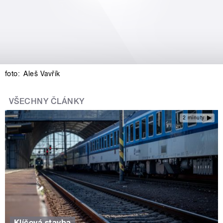
foto:
Aleš Vavřík
VŠECHNY ČLÁNKY
2 minuty
Klíčová stavba