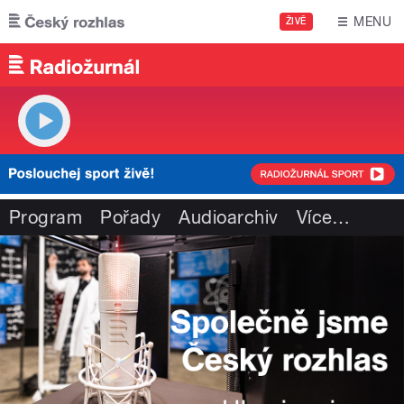
Přejít k hlavnímu obsahu
MENU
ŽIVĚ
Program
Pořady
Audioarchiv
Více
…