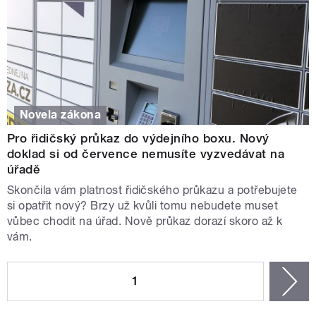
Novela zákona
Pro řidičský průkaz do výdejního boxu. Nový
doklad si od července nemusíte vyzvedávat na
úřadě
Skončila vám platnost řidičského průkazu a potřebujete
si opatřit nový? Brzy už kvůli tomu nebudete muset
vůbec chodit na úřad. Nově průkaz dorazí skoro až k
vám.
STRÁNKY
1
n