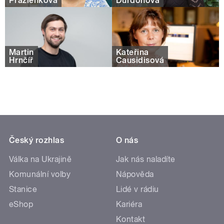
Pražienková
Durdoňová
Martin
Kateřina
Hrnčíř
Causidisová
Český rozhlas
O nás
Válka na Ukrajině
Jak nás naladíte
Komunální volby
Nápověda
Stanice
Lidé v rádiu
eShop
Kariéra
Kontakt