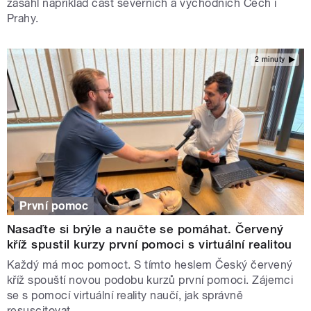
zasáhl například část severních a východních Čech i
Prahy.
2 minuty
První pomoc
Nasaďte si brýle a naučte se pomáhat. Červený
kříž spustil kurzy první pomoci s virtuální realitou
Každý má moc pomoct. S tímto heslem Český červený
kříž spouští novou podobu kurzů první pomoci. Zájemci
se s pomocí virtuální reality naučí, jak správně
resuscitovat.