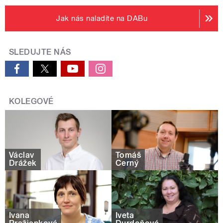
Jak nás naladíte na DABu
SLEDUJTE NÁS
KOLEGOVÉ
Václav
Tomáš
Drážek
Černý
Ivana
Iveta