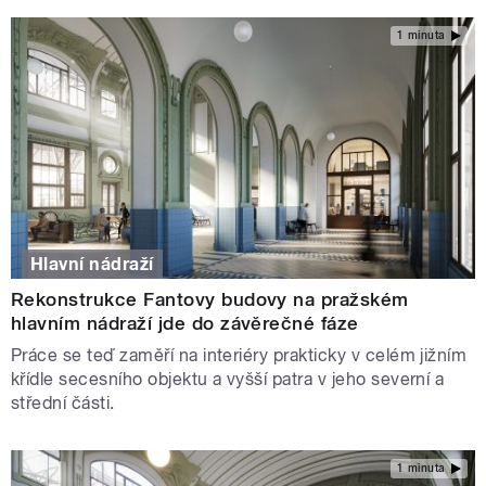
1 minuta
Hlavní nádraží
Rekonstrukce Fantovy budovy na pražském
hlavním nádraží jde do závěrečné fáze
Práce se teď zaměří na interiéry prakticky v celém jižním
křídle secesního objektu a vyšší patra v jeho severní a
střední části.
1 minuta