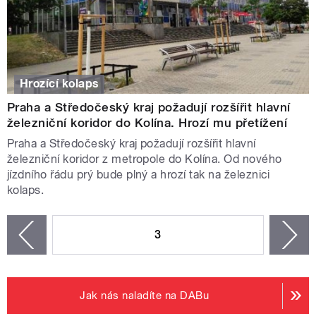
Hrozící kolaps
Praha a Středočeský kraj požadují rozšířit hlavní
železniční koridor do Kolína. Hrozí mu přetížení
Praha a Středočeský kraj požadují rozšířit hlavní
železniční koridor z metropole do Kolína. Od nového
jízdního řádu prý bude plný a hrozí tak na železnici
kolaps.
STRÁNKY
3
n
zí
Jak nás naladíte na DABu