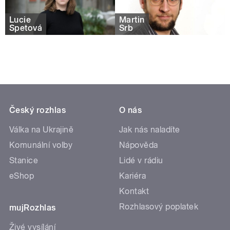
Lucie
Martin
Špetová
Srb
Český rozhlas
O nás
Válka na Ukrajině
Jak nás naladíte
Komunální volby
Nápověda
Stanice
Lidé v rádiu
eShop
Kariéra
Kontakt
Rozhlasový poplatek
mujRozhlas
Živé vysílání