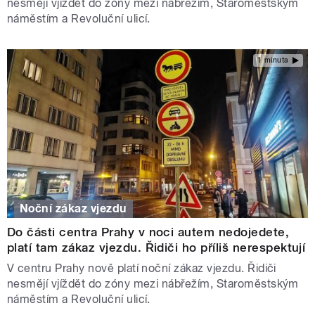
nesmějí vjíždět do zóny mezi nábřežím, Staroměstským
náměstím a Revoluční ulicí.
1 minuta
Noční zákaz vjezdu
Do části centra Prahy v noci autem nedojedete,
platí tam zákaz vjezdu. Řidiči ho příliš nerespektují
V centru Prahy nově platí noční zákaz vjezdu. Řidiči
nesmějí vjíždět do zóny mezi nábřežím, Staroměstským
náměstím a Revoluční ulicí.