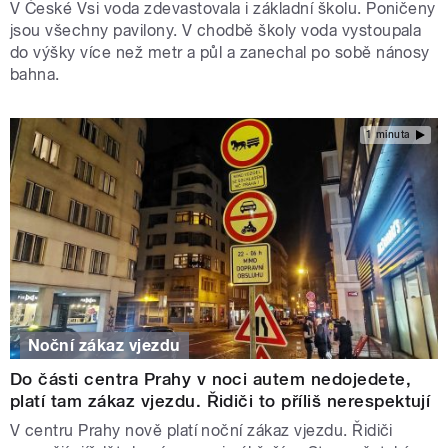
V České Vsi voda zdevastovala i základní školu. Poničeny
jsou všechny pavilony. V chodbě školy voda vystoupala
do výšky více než metr a půl a zanechal po sobě nánosy
bahna.
1 minuta
Noční zákaz vjezdu
Do části centra Prahy v noci autem nedojedete,
platí tam zákaz vjezdu. Řidiči to příliš nerespektují
V centru Prahy nově platí noční zákaz vjezdu. Řidiči