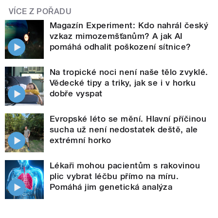
VÍCE Z POŘADU
Magazín Experiment: Kdo nahrál český
vzkaz mimozemšťanům? A jak AI
pomáhá odhalit poškození sítnice?
Na tropické noci není naše tělo zvyklé.
Vědecké tipy a triky, jak se i v horku
dobře vyspat
Evropské léto se mění. Hlavní příčinou
sucha už není nedostatek deště, ale
extrémní horko
Lékaři mohou pacientům s rakovinou
plic vybrat léčbu přímo na míru.
Pomáhá jim genetická analýza