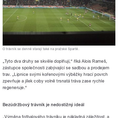
O trávník se denně starají také na pražské Spartě.
„Tyto dva druhy se skvěle doplňují,“ říká Alois Rameš,
zástupce společnosti zabývající se sadbou a prodejem
trav. „Lipnice svými kořenovými výběžky hrací povrch
zpevňuje a jílek coby volně trsnatá tráva zase rychle
regeneruje.“
Bezúdržbový trávník je nedostižný ideál
„Výměna fotbalového trávníku je nákladná záležitost, a