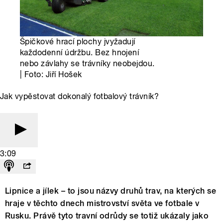
Špičkové hrací plochy jvyžadují
každodenní údržbu. Bez hnojení
nebo závlahy se trávníky neobejdou.
| Foto: Jiří Hošek
Jak vypěstovat dokonalý fotbalový trávník?
3:09
Lipnice a jílek – to jsou názvy druhů trav, na kterých se
hraje v těchto dnech mistrovství světa ve fotbale v
Rusku. Právě tyto travní odrůdy se totiž ukázaly jako