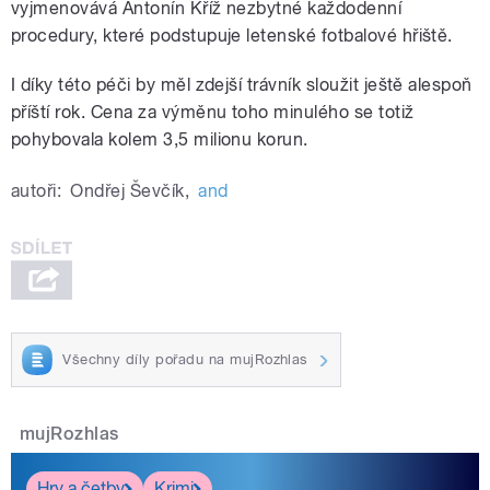
vyjmenovává Antonín Kříž nezbytné každodenní
procedury, které podstupuje letenské fotbalové hřiště.
I díky této péči by měl zdejší trávník sloužit ještě alespoň
příští rok. Cena za výměnu toho minulého se totiž
pohybovala kolem 3,5 milionu korun.
autoři:
Ondřej Ševčík
,
and
Všechny díly pořadu na mujRozhlas
mujRozhlas
Hry a četby
Krimi