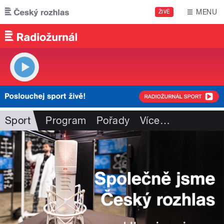
Přejít k hlavnímu obsahu
MENU
ŽIVĚ
Sport
Program
Pořady
Více
…