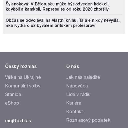
Šyjanoková: V Bělorusku může být odveden kdokoli,
kdykoli a kamkoli. Represe se od roku 2020 zhoršily
Občas se odvolával na vlastní knihu. Ta ale nikdy nevyšla,
říká Kytka o už bývalém britském profesorovi
Český rozhlas
O nás
Válka na Ukrajině
Jak nás naladíte
Komunální volby
Nápověda
Stanice
Lidé v rádiu
eShop
Kariéra
Kontakt
Rozhlasový poplatek
mujRozhlas