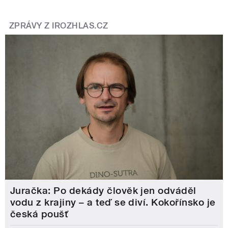
ZPRÁVY Z IROZHLAS.CZ
Juračka: Po dekády člověk jen odváděl
vodu z krajiny – a teď se diví. Kokořínsko je
česká poušť