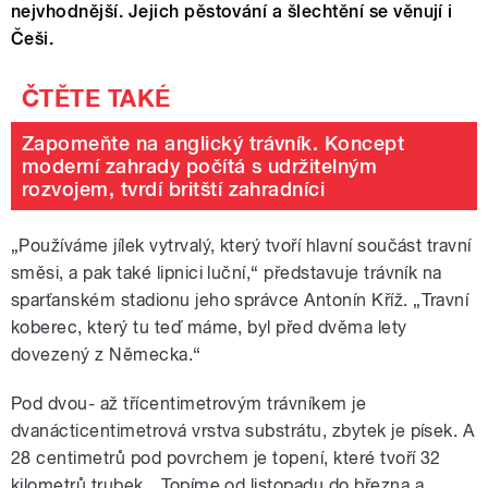
nejvhodnější. Jejich pěstování a šlechtění se věnují i
Češi.
Zapomeňte na anglický trávník. Koncept
moderní zahrady počítá s udržitelným
rozvojem, tvrdí britští zahradníci
„Používáme jílek vytrvalý, který tvoří hlavní součást travní
směsi, a pak také lipnici luční,“ představuje trávník na
sparťanském stadionu jeho správce Antonín Kříž. „Travní
koberec, který tu teď máme, byl před dvěma lety
dovezený z Německa.“
Pod dvou- až třícentimetrovým trávníkem je
dvanácticentimetrová vrstva substrátu, zbytek je písek. A
28 centimetrů pod povrchem je topení, které tvoří 32
kilometrů trubek. „Topíme od listopadu do března a