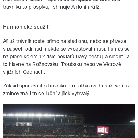
trávníku to prospívá,“ shrnuje Antonín Kříž.
Harmonické soužití
Ať už trávník roste přímo na stadionu, nebo se přiveze
v pásech odjinud, někde se vypěstovat musí. I u nás se
na ploše kolem 12 tisíc hektarů trávy pěstují a šlechtí, a
to hlavně na Rožnovsku, Troubsku nebo ve Větrově
v jižních Čechách.
Základ sportovního trávníku pro fotbalová hřiště tvoří už
zmiňovaná lipnice luční a jílek vytrvalý.