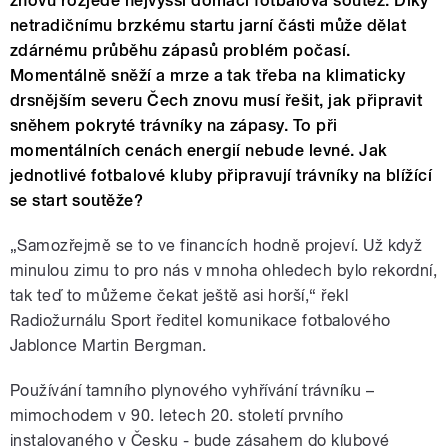
znovu rozjede nejvyšší domácí fotbalová soutěž. Díky
netradičnímu brzkému startu jarní části může dělat
zdárnému průběhu zápasů problém počasí.
Momentálně sněží a mrze a tak třeba na klimaticky
drsnějším severu Čech znovu musí řešit, jak připravit
sněhem pokryté trávníky na zápasy. To při
momentálních cenách energií nebude levné. Jak
jednotlivé fotbalové kluby připravují trávníky na blížící
se start soutěže?
„Samozřejmě se to ve financích hodně projeví. Už když
minulou zimu to pro nás v mnoha ohledech bylo rekordní,
tak teď to můžeme čekat ještě asi horší,“ řekl
Radiožurnálu Sport ředitel komunikace fotbalového
Jablonce Martin Bergman.
Používání tamního plynového vyhřívání trávníku –
mimochodem v 90. letech 20. století prvního
instalovaného v Česku - bude zásahem do klubové