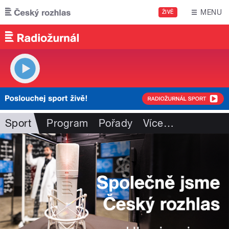
Přejít k hlavnímu obsahu
MENU
ŽIVĚ
Sport
Program
Pořady
Více
…