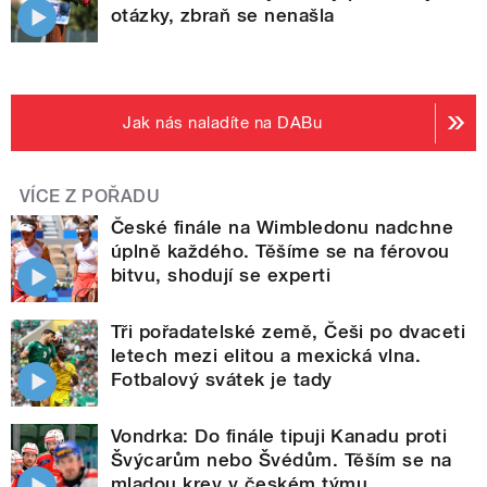
otázky, zbraň se nenašla
Jak nás naladíte na DABu
VÍCE Z POŘADU
České finále na Wimbledonu nadchne
úplně každého. Těšíme se na férovou
bitvu, shodují se experti
Tři pořadatelské země, Češi po dvaceti
letech mezi elitou a mexická vlna.
Fotbalový svátek je tady
Vondrka: Do finále tipuji Kanadu proti
Švýcarům nebo Švédům. Těším se na
mladou krev v českém týmu