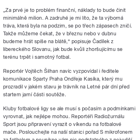
„Za prvé je to problém finanční, náklady to bude činit
minimálně milion. A zadruhé je mi líto, že ta výborná
tráva, která byla na podzim, se po třech zápasech zničí.
Takže můžeme čekat, že v březnu nebo v dubnu
budeme hrát spíše na blátě,“ popisuje Čadílek z
libereckého Slovanu, jak bude kvůli zhoršujícímu se
terénu trpět i samotný fotbal.
Reportér Vojtěch Šilhan navíc vyzpovídal i ředitele
komunikace Sparty Praha Ondřeje Kasíka, který mu
prozradil v jakém stavu je trávník na Letné pár dní před
startem jarní části soutěže.
Kluby fotbalové ligy se ale musí s počasím a podmínkami
vyrovnat, jak nejlépe mohou. Reportéři Radiožurnálu
Sport jsou připravení vyrazit o víkendu na fotbalové
mače. Poslouchejte na naší stanici pořad S mikrofonem
za fotbalem a neunikne vám nic podstatného z nejvyšší