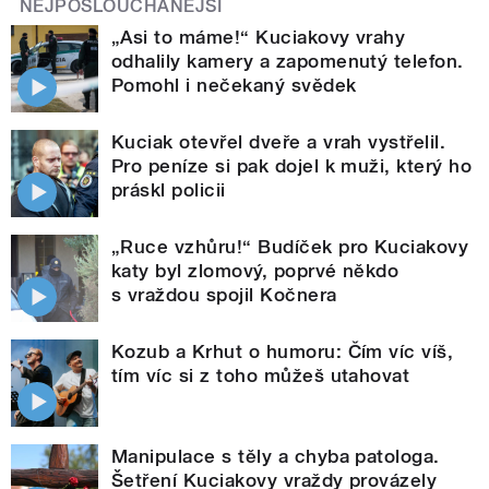
NEJPOSLOUCHANĚJŠÍ
„Asi to máme!“ Kuciakovy vrahy
odhalily kamery a zapomenutý telefon.
Pomohl i nečekaný svědek
Kuciak otevřel dveře a vrah vystřelil.
Pro peníze si pak dojel k muži, který ho
práskl policii
„Ruce vzhůru!“ Budíček pro Kuciakovy
katy byl zlomový, poprvé někdo
s vraždou spojil Kočnera
Kozub a Krhut o humoru: Čím víc víš,
tím víc si z toho můžeš utahovat
Manipulace s těly a chyba patologa.
Šetření Kuciakovy vraždy provázely