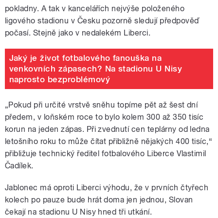
pokladny. A tak v kancelářích nejvýše položeného
ligového stadionu v Česku pozorně sledují předpověď
počasí. Stejně jako v nedalekém Liberci.
Jaký je život fotbalového fanouška na
venkovních zápasech? Na stadionu U Nisy
naprosto bezproblémový
„Pokud při určité vrstvě sněhu topíme pět až šest dní
předem, v loňském roce to bylo kolem 300 až 350 tisíc
korun na jeden zápas. Při zvednutí cen teplárny od ledna
letošního roku to může čítat přibližně nějakých 400 tisíc,“
přibližuje technický ředitel fotbalového Liberce Vlastimil
Čadílek.
Jablonec má oproti Liberci výhodu, že v prvních čtyřech
kolech po pauze bude hrát doma jen jednou, Slovan
čekají na stadionu U Nisy hned tři utkání.