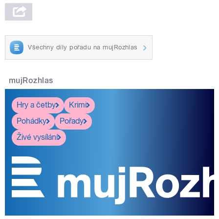
Všechny díly pořadu na mujRozhlas
mujRozhlas
Hry a četby
Krimi
Pohádky
Pořady
Živé vysílání