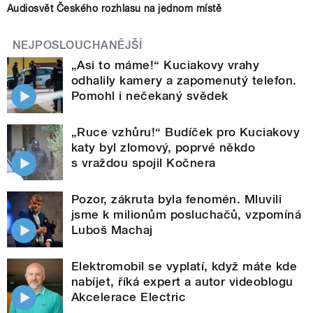
Audiosvět Českého rozhlasu na jednom místě
NEJPOSLOUCHANĚJŠÍ
„Asi to máme!“ Kuciakovy vrahy
odhalily kamery a zapomenutý telefon.
Pomohl i nečekaný svědek
„Ruce vzhůru!“ Budíček pro Kuciakovy
katy byl zlomový, poprvé někdo
s vraždou spojil Kočnera
Pozor, zákruta byla fenomén. Mluvili
jsme k milionům posluchačů, vzpomíná
Luboš Machaj
Elektromobil se vyplatí, když máte kde
nabíjet, říká expert a autor videoblogu
Akcelerace Electric