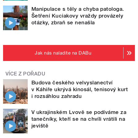
Manipulace s těly a chyba patologa.
Šetření Kuciakovy vraždy provázely
otázky, zbraň se nenašla
Jak nás naladíte na DABu
VÍCE Z POŘADU
Budova českého velvyslanectví
v Káhiře ukrývá kinosál, tenisový kurt
i rozsáhlou zahradu
V ukrajinském Lvově se podíváme za
tanečníky, kteří se na chvíli vrátili na
jeviště