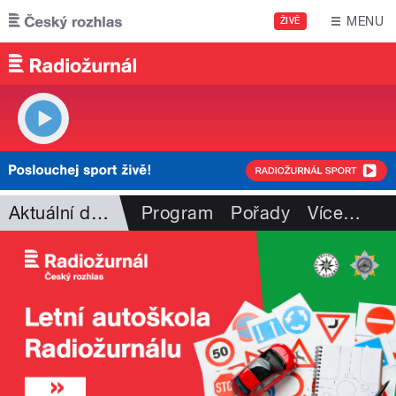
Přejít k hlavnímu obsahu
MENU
ŽIVĚ
Aktuální dění
Program
Pořady
Více
…