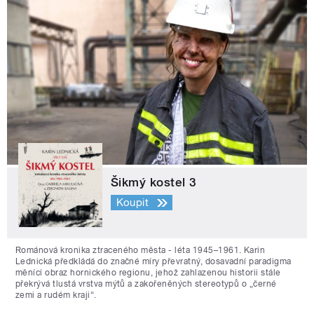
Šikmý kostel 3
Koupit
Románová kronika ztraceného města - léta 1945–1961. Karin
Lednická předkládá do značné míry převratný, dosavadní paradigma
měnící obraz hornického regionu, jehož zahlazenou historii stále
překrývá tlustá vrstva mýtů a zakořeněných stereotypů o „černé
zemi a rudém kraji“.