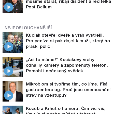
musíme starat, říkají disident a ředitelka
Post Bellum
NEJPOSLOUCHANĚJŠÍ
Kuciak otevřel dveře a vrah vystřelil.
Pro peníze si pak dojel k muži, který ho
práskl policii
„Asi to máme!“ Kuciakovy vrahy
odhalily kamery a zapomenutý telefon.
Pomohl i nečekaný svědek
Mikrobiom si tvoříme tím, co jíme, říká
gastroenterolog. Proč jsou onemocnění
střev na vzestupu?
Kozub a Krhut o humoru: Čím víc víš,
tím víc si z toho můžeš utahovat