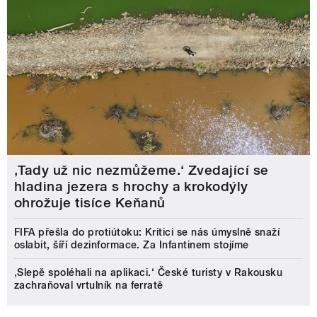
‚Tady už nic nezmůžeme.‘ Zvedající se
hladina jezera s hrochy a krokodýly
ohrožuje tisíce Keňanů
FIFA přešla do protiútoku: Kritici se nás úmyslně snaží
oslabit, šíří dezinformace. Za Infantinem stojíme
‚Slepě spoléhali na aplikaci.‘ České turisty v Rakousku
zachraňoval vrtulník na ferratě