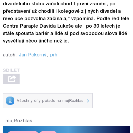
divadelního klubu začali chodit první zranění, po
představení už chodili i kolegové z jiných divadel a
revoluce pozvolna začínala,“ vzpomíná. Podle ředitele
Centra Paraple Davida Lukeše ale i po 30 letech je
stále spousta bariér a lidé si pod svobodou slova lidé
vysvětlují něco jiného než je.
autoři:
Jan Pokorný
,
prh
Všechny díly pořadu na mujRozhlas
mujRozhlas