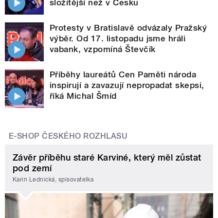
složitější než v Česku
Protesty v Bratislavě odvázaly Pražský
výběr. Od 17. listopadu jsme hráli
vabank, vzpomíná Števčík
Příběhy laureátů Cen Paměti národa
inspirují a zavazují nepropadat skepsi,
říká Michal Šmíd
E-SHOP ČESKÉHO ROZHLASU
Závěr příběhu staré Karviné, který měl zůstat
pod zemí
Karin Lednická, spisovatelka