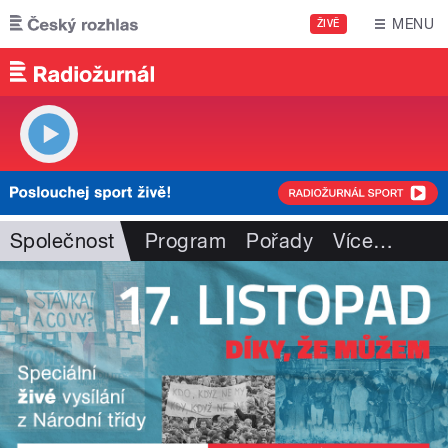
Přejít k hlavnímu obsahu
MENU
ŽIVĚ
Společnost
Program
Pořady
Více
…