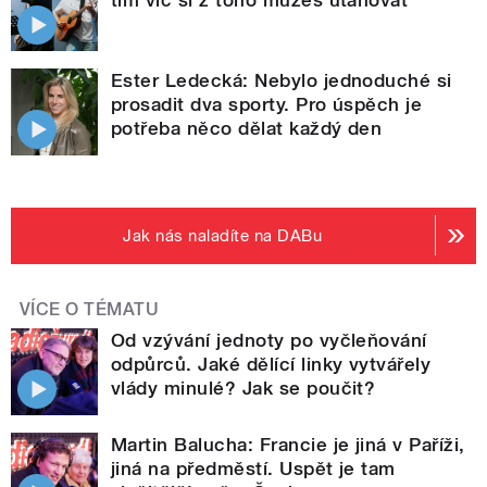
Ester Ledecká: Nebylo jednoduché si
prosadit dva sporty. Pro úspěch je
potřeba něco dělat každý den
Jak nás naladíte na DABu
VÍCE O TÉMATU
Od vzývání jednoty po vyčleňování
odpůrců. Jaké dělící linky vytvářely
vlády minulé? Jak se poučit?
Martin Balucha: Francie je jiná v Paříži,
jiná na předměstí. Uspět je tam