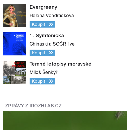
Evergreeny
Helena Vondráčková
Koupit
1. Symfonická
Chinaski a SOČR live
Koupit
Temné letopisy moravské
Miloš Šenkýř
Koupit
ZPRÁVY Z IROZHLAS.CZ