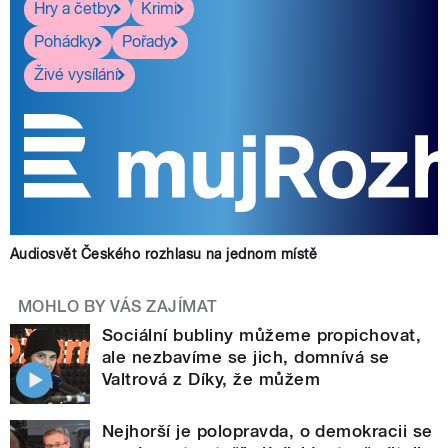
Hry a četby
Krimi
Pohádky
Pořady
Živé vysílání
Audiosvět Českého rozhlasu na jednom místě
MOHLO BY VÁS ZAJÍMAT
Sociální bubliny můžeme propichovat,
ale nezbavíme se jich, domnívá se
Valtrová z Díky, že můžem
Nejhorší je polopravda, o demokracii se