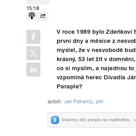
15:18
V roce 1989 bylo Zdeňkovi S
první dny a měsíce z nesv
myslel, že v nesvobodě budu
krásný. 53 let žít v domnění
co si myslím, a najednou to 
vzpomíná herec Divadla Jár
Paraple?
autoři:
Jan Pokorný
,
prh
Všechny díly pořadu na mujRozhlas