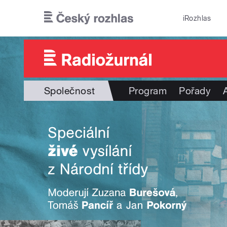
Přejít k hlavnímu obsahu
iRozhlas
Společnost
Program
Pořady