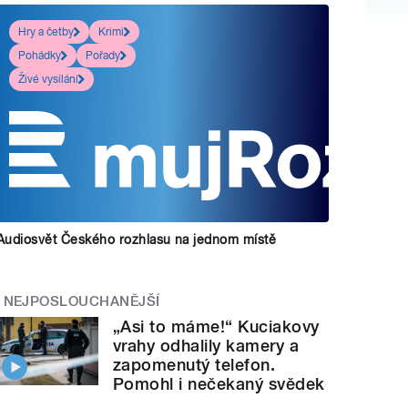
Hry a četby
Krimi
Pohádky
Pořady
Živé vysílání
Audiosvět Českého rozhlasu na jednom místě
NEJPOSLOUCHANĚJŠÍ
„Asi to máme!“ Kuciakovy
vrahy odhalily kamery a
zapomenutý telefon.
Pomohl i nečekaný svědek