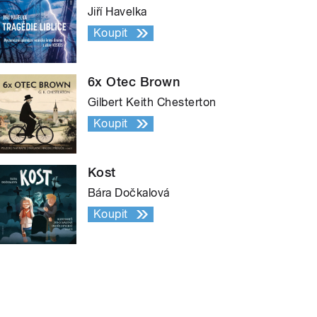
Jiří Havelka
Koupit
6x Otec Brown
Gilbert Keith Chesterton
Koupit
Kost
Bára Dočkalová
Koupit