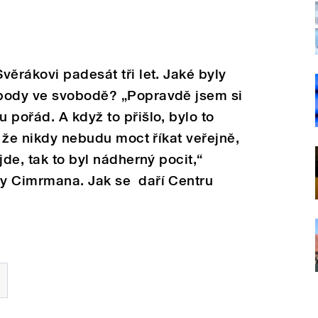
věrákovi padesát tři let. Jaké byly
obody ve svobodě? „Popravdě jsem si
 pořád. A když to přišlo, bylo to
, že nikdy nebudu moct říkat veřejně,
jde, tak to byl nádherný pocit,“
y Cimrmana. Jak se daří Centru