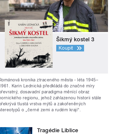
Šikmý kostel 3
Koupit
Románová kronika ztraceného města - léta 1945–
1961. Karin Lednická předkládá do značné míry
převratný, dosavadní paradigma měnící obraz
hornického regionu, jehož zahlazenou historii stále
překrývá tlustá vrstva mýtů a zakořeněných
stereotypů o „černé zemi a rudém kraji“.
Tragédie Liblice