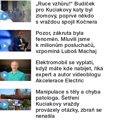
„Ruce vzhůru!“ Budíček
pro Kuciakovy katy byl
zlomový, poprvé někdo
s vraždou spojil Kočnera
Pozor, zákruta byla
fenomén. Mluvili jsme
k milionům posluchačů,
vzpomíná Luboš Machaj
Elektromobil se vyplatí,
když máte kde nabíjet, říká
expert a autor videoblogu
Akcelerace Electric
Manipulace s těly a chyba
patologa. Šetření
Kuciakovy vraždy
provázely otázky, zbraň se
nenašla