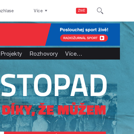
ozhlase
Více
ŽIVĚ
Projekty
Rozhovory
Více
…