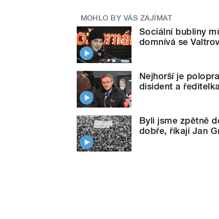
MOHLO BY VÁS ZAJÍMAT
Sociální bubliny m
domnívá se Valtro
Nejhorší je polopr
disident a ředitel
Byli jsme zpětně d
dobře, říkají Jan 