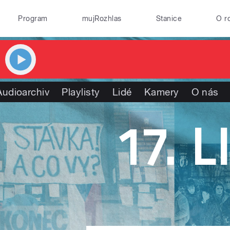
Program
mujRozhlas
Stanice
O r
Audioarchiv
Playlisty
Lidé
Kamery
O nás