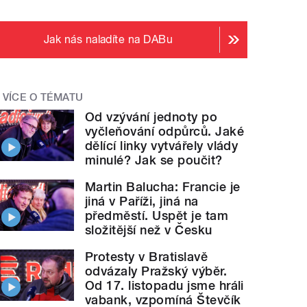
Jak nás naladíte na DABu
VÍCE O TÉMATU
Od vzývání jednoty po
vyčleňování odpůrců. Jaké
dělící linky vytvářely vlády
minulé? Jak se poučit?
Martin Balucha: Francie je
jiná v Paříži, jiná na
předměstí. Uspět je tam
složitější než v Česku
Protesty v Bratislavě
odvázaly Pražský výběr.
Od 17. listopadu jsme hráli
vabank, vzpomíná Števčík