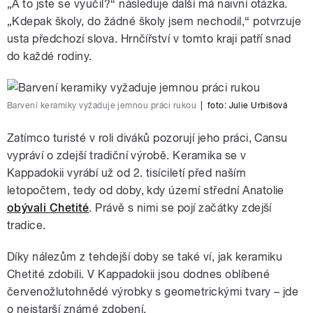
„A to jste se vyučil?“ následuje další má naivní otázka.
„Kdepak školy, do žádné školy jsem nechodil,“ potvrzuje
usta předchozí slova. Hrnčířství v tomto kraji patří snad
do každé rodiny.
Barvení keramiky vyžaduje jemnou práci rukou
|
foto:
Julie Urbišová
Zatímco turisté v roli diváků pozorují jeho práci, Cansu
vypráví o zdejší tradiční výrobě. Keramika se v
Kappadokii vyrábí už od 2. tisíciletí před naším
letopočtem, tedy od doby, kdy území střední Anatolie
obývali Chetité
. Právě s nimi se pojí začátky zdejší
tradice.
Díky nálezům z tehdejší doby se také ví, jak keramiku
Chetité zdobili. V Kappadokii jsou dodnes oblíbené
červenožlutohnědé výrobky s geometrickými tvary – jde
o nejstarší známé zdobení.