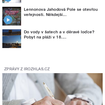
Lennonova Jahodová Pole se otevřou
veřejnosti. Někdejší...
Do vody v šatech a v děravé loďce?
Pobyt na pláži v 18....
ZPRÁVY Z IROZHLAS.CZ