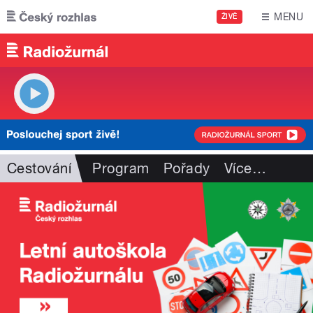
Přejít k hlavnímu obsahu
MENU
ŽIVĚ
Cestování
Program
Pořady
Více
…