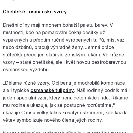
Chetitské i osmanské vzory
Dnešní dílny mají mnohem bohatší paletu barev. V
místnosti, kde na pomalování čekají desítky už
vypálených a předtím ručně vyrobených talířů, mís, váz
nebo džbánů, pracují výhradně ženy. Jemná práce
štětečků přece jen sluší víc ženským rukám. Volí různé
vzory – staré chetitské, ale i květinovou pestrobarevnou
osmanskou výzdobu.
„Děláme různé vzory. Oblíbená je modrobílá kombinace,
ale i typické
osmanské tulipány
. Náš rodinný podnik má i
jeden speciální vzor, který nenajdete nikde jinde. Říkáme
mu rodina a ukazuje, jak se postupně rozrůstáme,“
ukazuje Cansu velký talíř s košatým stromem, kde každá
větev symbolizuje nového člena jejich rodiny.