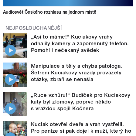
Audiosvět Českého rozhlasu na jednom místě
NEJPOSLOUCHANĚJŠÍ
„Asi to máme!“ Kuciakovy vrahy
odhalily kamery a zapomenutý telefon.
Pomohl i nečekaný svědek
Manipulace s těly a chyba patologa.
Šetření Kuciakovy vraždy provázely
otázky, zbraň se nenašla
„Ruce vzhůru!“ Budíček pro Kuciakovy
katy byl zlomový, poprvé někdo
s vraždou spojil Kočnera
Kuciak otevřel dveře a vrah vystřelil.
Pro peníze si pak dojel k muži, který ho