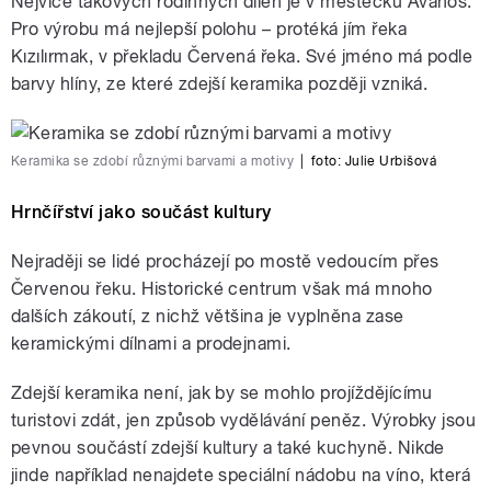
Nejvíce takových rodinných dílen je v městečku Avanos.
Pro výrobu má nejlepší polohu – protéká jím řeka
Kızılırmak, v překladu Červená řeka. Své jméno má podle
barvy hlíny, ze které zdejší keramika později vzniká.
Keramika se zdobí různými barvami a motivy
|
foto:
Julie Urbišová
Hrnčířství jako součást kultury
Nejraději se lidé procházejí po mostě vedoucím přes
Červenou řeku. Historické centrum však má mnoho
dalších zákoutí, z nichž většina je vyplněna zase
keramickými dílnami a prodejnami.
Zdejší keramika není, jak by se mohlo projíždějícímu
turistovi zdát, jen způsob vydělávání peněz. Výrobky jsou
pevnou součástí zdejší kultury a také kuchyně. Nikde
jinde například nenajdete speciální nádobu na víno, která