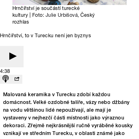
Hrnčířství je součástí turecké
kultury | Foto:
Julie Urbišová
, Český
rozhlas
Hrnčířství, to v Turecku není jen byznys
4:38
Malovaná keramika v Turecku zdobí každou
domácnost. Velké ozdobné talíře, vázy nebo džbány
na vodu většinou lidé nepoužívají, ale mají je
vystaveny v nejhezčí části místnosti jako výraznou
dekoraci. Zřejmě nejkrásnější ručně vyráběné kousky
vznikají ve středním Turecku, v oblasti známé jako