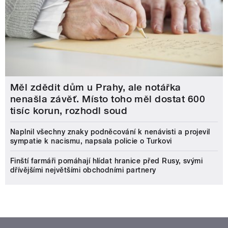
Měl zdědit dům u Prahy, ale notářka
nenašla závěť. Místo toho měl dostat 600
tisíc korun, rozhodl soud
Naplnil všechny znaky podněcování k nenávisti a projevil
sympatie k nacismu, napsala policie o Turkovi
Finští farmáři pomáhají hlídat hranice před Rusy, svými
dřívějšími největšími obchodními partnery