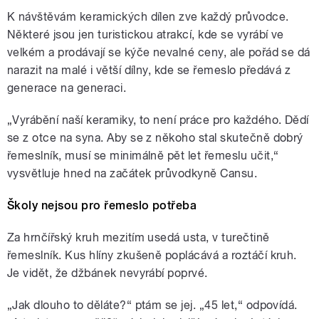
K návštěvám keramických dílen zve každý průvodce.
Některé jsou jen turistickou atrakcí, kde se vyrábí ve
velkém a prodávají se kýče nevalné ceny, ale pořád se dá
narazit na malé i větší dílny, kde se řemeslo předává z
generace na generaci.
„Vyrábění naší keramiky, to není práce pro každého. Dědí
se z otce na syna. Aby se z někoho stal skutečně dobrý
řemeslník, musí se minimálně pět let řemeslu učit,“
vysvětluje hned na začátek průvodkyně Cansu.
Školy nejsou pro řemeslo potřeba
Za hrnčířský kruh mezitím usedá usta, v turečtině
řemeslník. Kus hlíny zkušeně poplácává a roztáčí kruh.
Je vidět, že džbánek nevyrábí poprvé.
„Jak dlouho to děláte?“ ptám se jej. „45 let,“ odpovídá.