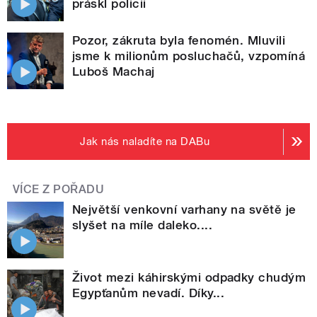
práskl policii
Pozor, zákruta byla fenomén. Mluvili
jsme k milionům posluchačů, vzpomíná
Luboš Machaj
Jak nás naladíte na DABu
VÍCE Z POŘADU
Největší venkovní varhany na světě je
slyšet na míle daleko....
Život mezi káhirskými odpadky chudým
Egypťanům nevadí. Díky...