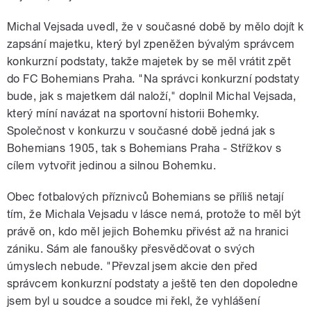
Michal Vejsada uvedl, že v současné době by mělo dojít k
zapsání majetku, který byl zpeněžen bývalým správcem
konkurzní podstaty, takže majetek by se měl vrátit zpět
do FC Bohemians Praha. "Na správci konkurzní podstaty
bude, jak s majetkem dál naloží," doplnil Michal Vejsada,
který míní navázat na sportovní historii Bohemky.
Společnost v konkurzu v současné době jedná jak s
Bohemians 1905, tak s Bohemians Praha - Střížkov s
cílem vytvořit jedinou a silnou Bohemku.
Obec fotbalových příznivců Bohemians se příliš netají
tím, že Michala Vejsadu v lásce nemá, protože to měl být
právě on, kdo měl jejich Bohemku přivést až na hranici
zániku. Sám ale fanoušky přesvědčovat o svých
úmyslech nebude. "Převzal jsem akcie den před
správcem konkurzní podstaty a ještě ten den dopoledne
jsem byl u soudce a soudce mi řekl, že vyhlášení