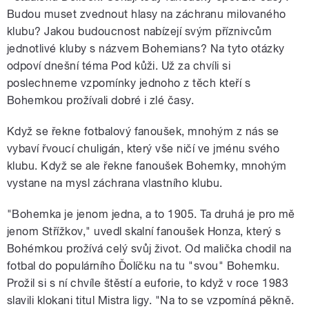
Budou muset zvednout hlasy na záchranu milovaného
klubu? Jakou budoucnost nabízejí svým příznivcům
jednotlivé kluby s názvem Bohemians? Na tyto otázky
odpoví dnešní téma Pod kůži. Už za chvíli si
poslechneme vzpomínky jednoho z těch kteří s
Bohemkou prožívali dobré i zlé časy.
Když se řekne fotbalový fanoušek, mnohým z nás se
vybaví řvoucí chuligán, který vše ničí ve jménu svého
klubu. Když se ale řekne fanoušek Bohemky, mnohým
vystane na mysl záchrana vlastního klubu.
"Bohemka je jenom jedna, a to 1905. Ta druhá je pro mě
jenom Střížkov," uvedl skalní fanoušek Honza, který s
Bohémkou prožívá celý svůj život. Od malička chodil na
fotbal do populárního Ďolíčku na tu "svou" Bohemku.
Prožil si s ní chvíle štěstí a euforie, to když v roce 1983
slavili klokani titul Mistra ligy. "Na to se vzpomíná pěkně.