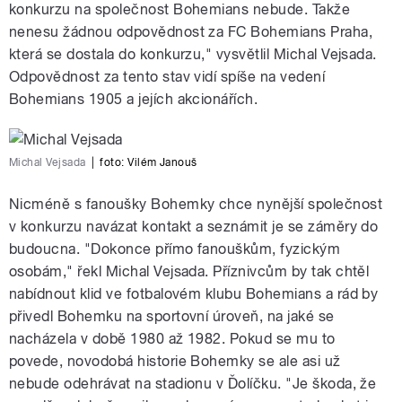
konkurzu na společnost Bohemians nebude. Takže
nenesu žádnou odpovědnost za FC Bohemians Praha,
která se dostala do konkurzu," vysvětlil Michal Vejsada.
Odpovědnost za tento stav vidí spíše na vedení
Bohemians 1905 a jejích akcionářích.
Michal Vejsada
|
foto:
Vilém Janouš
Nicméně s fanoušky Bohemky chce nynější společnost
v konkurzu navázat kontakt a seznámit je se záměry do
budoucna. "Dokonce přímo fanouškům, fyzickým
osobám," řekl Michal Vejsada. Příznivcům by tak chtěl
nabídnout klid ve fotbalovém klubu Bohemians a rád by
přivedl Bohemku na sportovní úroveň, na jaké se
nacházela v době 1980 až 1982. Pokud se mu to
povede, novodobá historie Bohemky se ale asi už
nebude odehrávat na stadionu v Ďolíčku. "Je škoda, že