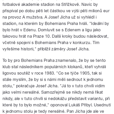
fotbalové akademie stadion na Střížkově. Navíc by
přispíval po dobu pěti let částkou ve výši pěti milionů eur
na provoz A mužstva. A Josef Jícha už si vyhlédl i
stadion, na kterém by Bohemians Praha hráli. "Ideální by
bylo hrát v Edenu. Domluvit se s Edenem a ligu jako
takovou hrát na Praze 10. Další kroky budou následovat,
včetně spojení s Bohemians Praha v konkurzu. Tím
vyřešíme historii," přiblížil záměry Josef Jícha.
To by pro Bohemians Praha znamenalo, že by se tento
klub stal následníkem populárních klokanů, kteří vyhráli
ligovou soutěž v roce 1983. "Co se týče 1905, tak si
stále myslím, že by si s námi měli sednout k jednomu
stolu," pokračuje Josef Jícha. "Já to v tuto chvíli vidím
jako velmi nereálné. Samozřejmě se nikdy nemá říkat
nikdy, ale v tuto chvíli si nedokážu představit variantu, při
které by to bylo možné," oponoval Lukáš Přibyl. Usednutí
k jednomu stolu je tedy nereálné. Pan Jícha jde ale ve