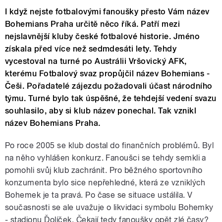
I když nejste fotbalovými fanoušky přesto Vám název
Bohemians Praha určitě něco říká. Patří mezi
nejslavnější kluby české fotbalové historie. Jméno
získala před více než sedmdesáti lety. Tehdy
vycestoval na turné po Austrálii Vršovický AFK,
kterému Fotbalový svaz propůjčil název Bohemians -
Češi. Pořadatelé zájezdu požadovali účast národního
týmu. Turné bylo tak úspěšné, že tehdejší vedení svazu
souhlasilo, aby si klub název ponechal. Tak vznikl
název Bohemians Praha.
Po roce 2005 se klub dostal do finančních problémů. Byl
na něho vyhlášen konkurz. Fanoušci se tehdy semkli a
pomohli svůj klub zachránit. Pro běžného sportovního
konzumenta bylo sice nepřehledné, která ze vzniklých
Bohemek je ta pravá. Po čase se situace ustálila. V
současnosti se ale uvažuje o likvidaci symbolu Bohemky
- stadionu Ďolíček. Čekají tedy fanoušky opět zlé časy?