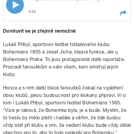
3:23
Play /
jaká?
Hraje Bohemka. Ale
Domluvit se je zřejmě nemožné
Lukáš Přibyl, sportovní ředitel fotbalového klubu
Bohemians 1905 a Josef Jícha, stejná funkce, ale u
Bohemians Praha. To jsou protagonisté další reportáže.
Prozradí fanouškům a nám všem, kam směřují jejich
kluby.
pause
Honza a s ním další tisíce fanoušků čekají na vyjádření
obou klubů, jakou budoucnost pro klokany připraví. Ví o
tom i Lukáš Přibyl, sportovní ředitel Bohemians 1905.
"Vize je taková, že Bohemka byla, je a bude. Myslím, že
to heslo by mělo platit i nadále a věřím, že lidé budou
vždy stát při klubu a vím, že vedení klubu bude vždy dělat
všechno pro to, aby to bylo nejlepší pro Bohemku,"