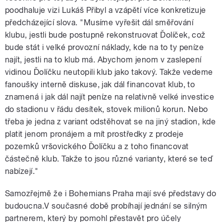
poodhaluje vizi Lukáš Přibyl a vzápětí více konkretizuje
předcházející slova. "Musíme vyřešit dál směřování
klubu, jestli bude postupně rekonstruovat Ďolíček, což
bude stát i velké provozní náklady, kde na to ty peníze
najít, jestli na to klub má. Abychom jenom v zaslepení
vidinou Ďolíčku neutopili klub jako takový. Takže vedeme
fanoušky interně diskuse, jak dál financovat klub, to
znamená i jak dál najít peníze na relativně velké investice
do stadionu v řádu desítek, stovek milionů korun. Nebo
třeba je jedna z variant odstěhovat se na jiný stadion, kde
platit jenom pronájem a mít prostředky z prodeje
pozemků vršovického Ďolíčku a z toho financovat
částečně klub. Takže to jsou různé varianty, které se teď
nabízejí."
Samozřejmě že i Bohemians Praha mají své představy do
budoucna.V současné době probíhají jednání se silným
partnerem, který by pomohl přestavět pro účely