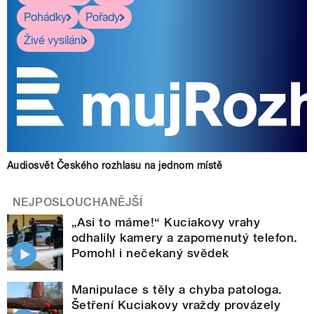
Pohádky
Pořady
Živé vysílání
Audiosvět Českého rozhlasu na jednom místě
NEJPOSLOUCHANĚJŠÍ
„Asi to máme!“ Kuciakovy vrahy
odhalily kamery a zapomenutý telefon.
Pomohl i nečekaný svědek
Manipulace s těly a chyba patologa.
Šetření Kuciakovy vraždy provázely