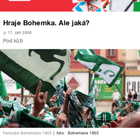
Hraje Bohemka. Ale jaká?
17. září 2008
Pod kůži
Fanoušci Bohemians 1905
|
foto:
Bohemians 1905