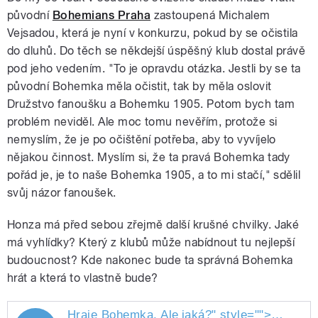
původní
Bohemians Praha
zastoupená Michalem
Vejsadou, která je nyní v konkurzu, pokud by se očistila
do dluhů. Do těch se někdejší úspěšný klub dostal právě
pod jeho vedením. "To je opravdu otázka. Jestli by se ta
původní Bohemka měla očistit, tak by měla oslovit
Družstvo fanoušku a Bohemku 1905. Potom bych tam
problém neviděl. Ale moc tomu nevěřím, protože si
nemyslím, že je po očištění potřeba, aby to vyvíjelo
nějakou činnost. Myslím si, že ta pravá Bohemka tady
pořád je, je to naše Bohemka 1905, a to mi stačí," sdělil
svůj názor fanoušek.
Honza má před sebou zřejmě další krušné chvilky. Jaké
má vyhlídky? Který z klubů může nabídnout tu nejlepší
budoucnost? Kde nakonec bude ta správná Bohemka
hrát a která to vlastně bude?
Hraje Bohemka. Ale
jaká?
" style="">
Hraje B