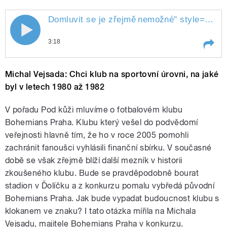
Domluvit se je zřejmě
nemožné
" style="">
Do
3:18
Play /
nemožné
Domluvit se je zřejmě
Michal Vejsada: Chci klub na sportovní úrovni, na jaké
byl v letech 1980 až 1982
V pořadu Pod kůži mluvíme o fotbalovém klubu
Bohemians Praha. Klubu který vešel do podvědomí
veřejnosti hlavně tím, že ho v roce 2005 pomohli
zachránit fanoušci vyhlásili finanční sbírku. V současné
době se však zřejmě blíží další mezník v historii
pause
zkoušeného klubu. Bude se pravděpodobně bourat
stadion v Ďolíčku a z konkurzu pomalu vybředá původní
Bohemians Praha. Jak bude vypadat budoucnost klubu s
klokanem ve znaku? I tato otázka mířila na Michala
Vejsadu, majitele Bohemians Praha v konkurzu.