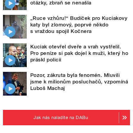
otázky, zbraň se nenašla
„Ruce vzhůru!“ Budíček pro Kuciakovy
katy byl zlomový, poprvé někdo
s vraždou spojil Kočnera
Kuciak otevřel dveře a vrah vystřelil.
Pro peníze si pak dojel k muži, který ho
práskl policii
Pozor, zákruta byla fenomén. Mluvili
jsme k milionům posluchačů, vzpomíná
Luboš Machaj
Jak nás naladíte na DABu