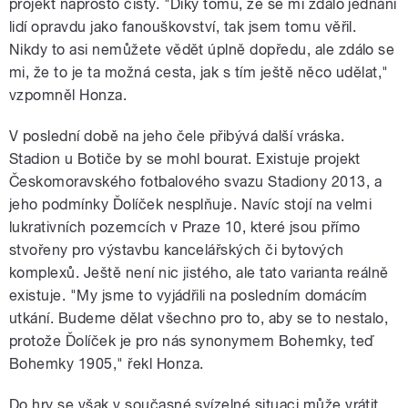
projekt naprosto čistý. "Díky tomu, že se mi zdálo jednání
lidí opravdu jako fanouškovství, tak jsem tomu věřil.
Nikdy to asi nemůžete vědět úplně dopředu, ale zdálo se
mi, že to je ta možná cesta, jak s tím ještě něco udělat,"
vzpomněl Honza.
V poslední době na jeho čele přibývá další vráska.
Stadion u Botiče by se mohl bourat. Existuje projekt
Českomoravského fotbalového svazu Stadiony 2013, a
jeho podmínky Ďolíček nesplňuje. Navíc stojí na velmi
lukrativních pozemcích v Praze 10, které jsou přímo
stvořeny pro výstavbu kancelářských či bytových
komplexů. Ještě není nic jistého, ale tato varianta reálně
existuje. "My jsme to vyjádřili na posledním domácím
utkání. Budeme dělat všechno pro to, aby se to nestalo,
protože Ďolíček je pro nás synonymem Bohemky, teď
Bohemky 1905," řekl Honza.
Do hry se však v současné svízelné situaci může vrátit