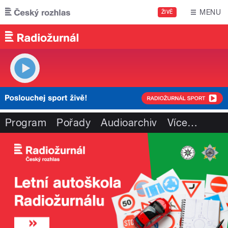
Přejít k hlavnímu obsahu
MENU
ŽIVĚ
Program
Pořady
Audioarchiv
Více
…