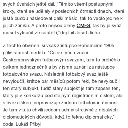
svých úvahách ještě dál. "Těmito všemi postupnými
kroky, které se udělaly v posledních čtrnácti dnech, které
ještě budou následovat další měsíc, tak to vedlo jedině k
jejich zániku. A proto nejsou členy
ČMFS
, tak by je svaz
musel vyloučit ze soutěží,"doplnil Josef Jícha.
Z těchto obvinění si však zástupce Bohemians 1905
příliš starostí nedělá. "Co se týče uznání
Českomoravským fotbalovým svazem, tam to proběhlo
celkem jednoznačně a byly jsme uznáni za nástupce
fotbalového svazu. Následně fotbalový svaz ještě
nevyloučil, krátce pár měsíců potom řekl, že nevyloučil
ten starý subjekt, tudíž starý subjekt je tam zapsán ten,
který je v konkurzu pod stejným registračním číslem, ale
s hvězdičkou, neprovozuje žádnou fotbalovou činnost.
Je tam v tuto chvíli jednom administrativně z nějakých
diplomatických důvodů, když to řeknu diplomaticky,"
dodal Lukáš Přibyl.