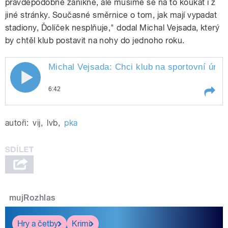
pravděpodobně zanikne, ale musíme se na to koukat i z
jiné stránky. Současné směrnice o tom, jak mají vypadat
stadiony, Ďolíček nesplňuje," dodal Michal Vejsada, který
by chtěl klub postavit na nohy do jednoho roku.
Michal Vejsada: Chci klub na sportovní úrovn
6:42
Play /
1982
Michal Vejsada: Chci klub na
autoři:
vij
,
lvb
,
pka
sportovní úrovni, na jaké byl v letech
1980 až
mujRozhlas
pause
Hry a četby
Krimi