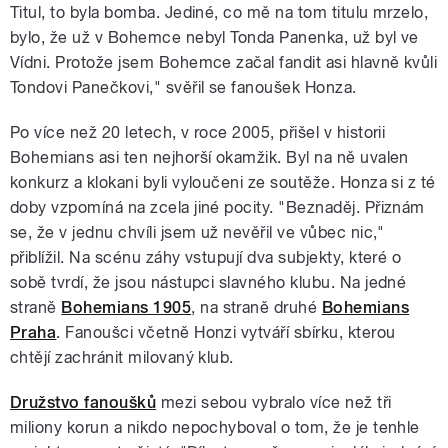
Titul, to byla bomba. Jediné, co mě na tom titulu mrzelo,
bylo, že už v Bohemce nebyl Tonda Panenka, už byl ve
Vídni. Protože jsem Bohemce začal fandit asi hlavně kvůli
Tondovi Panečkovi," svěřil se fanoušek Honza.
Po více než 20 letech, v roce 2005, přišel v historii
Bohemians asi ten nejhorší okamžik. Byl na ně uvalen
konkurz a klokani byli vyloučeni ze soutěže. Honza si z té
doby vzpomíná na zcela jiné pocity. "Beznaděj. Přiznám
se, že v jednu chvíli jsem už nevěřil ve vůbec nic,"
přiblížil. Na scénu záhy vstupují dva subjekty, které o
sobě tvrdí, že jsou nástupci slavného klubu. Na jedné
straně
Bohemians 1905
, na straně druhé
Bohemians
Praha
. Fanoušci včetně Honzi vytváří sbírku, kterou
chtějí zachránit milovaný klub.
Družstvo fanoušků
mezi sebou vybralo více než tři
miliony korun a nikdo nepochyboval o tom, že je tenhle