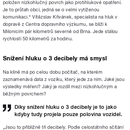
položen
nízkohlučný povrch
jako protihlukové opatření.
Je to průtah obcí, jedná se o velmi vytíženou
komunikaci.“ Vítězslav Křivánek, specialista na hluk v
dopravě z Centra dopravního výzkumu, se blíží k
Milonicím pár kilometrů severně od Brna. Jede stálou
rychlostí 50 kilometrů za hodinu.
Snížení hluku o 3 decibely má smysl
Na klíně má po celou dobu počítač, na kterém
zaznamenává data z vozíku, který jede za ním. Jaké jsou
výsledky měření? Jaký je rozdíl mezi nízkohlučným a
běžným povrchem?
Díky snížení hluku o 3 decibely je to jako
kdyby tudy projela pouze polovina vozidel.
„Jsou to přibližně tři decibely. Podle celostátního sčítání