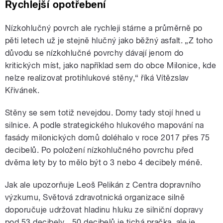
Rychlejší opotřebení
Nízkohlučný povrch ale rychleji stárne a průměrně po
pěti letech už je stejně hlučný jako běžný asfalt. „Z toho
důvodu se nízkohlučné povrchy dávají jenom do
kritických míst, jako například sem do obce Milonice, kde
nelze realizovat protihlukové stěny,“ říká Vítězslav
Křivánek.
Stěny se sem totiž nevejdou. Domy tady stojí hned u
silnice. A podle strategického hlukového mapování na
fasády milonických domů doléhalo v roce 2017 přes 75
decibelů. Po položení nízkohlučného povrchu před
dvěma lety by to mělo být o 3 nebo 4 decibely méně.
Jak ale upozorňuje Leoš Pelikán z Centra dopravního
výzkumu, Světová zdravotnická organizace silně
doporučuje udržovat hladinu hluku ze silniční dopravy
pod 53 decibely. „50 decibelů je tichá pračka, ale je