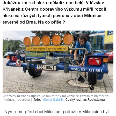
dokážou zmírnit hluk o několik decibelů. Vítězslav
Křivánek z Centra dopravního výzkumu měřil rozdíl
hluku na různých typech povrchu v obci Milonice
severně od Brna. Na co přišel?
Vítězslav Křivánek upevňuje mikrofony na vozík se zázemím na měření
hlučnosti povrchu
|
foto:
Michal Šafařík
,
Český rozhlas Radiožurnál
„Nyní jsme před obcí Milonice, protože v Milonicích byl