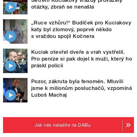
Šetření Kuciakovy vraždy provázely
otázky, zbraň se nenašla
„Ruce vzhůru!“ Budíček pro Kuciakovy
katy byl zlomový, poprvé někdo
s vraždou spojil Kočnera
Kuciak otevřel dveře a vrah vystřelil.
Pro peníze si pak dojel k muži, který ho
práskl policii
Pozor, zákruta byla fenomén. Mluvili
jsme k milionům posluchačů, vzpomíná
Luboš Machaj
Jak nás naladíte na DABu