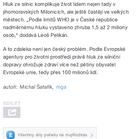
Hluk ze silnic komplikuje život lidem nejen tady v
jihomoravských Milonicích, ale ještě častěji ve velkých
městech. „Podle limitů WHO je v České republice
nadměrnému hluku vystaveno zhruba 1,5 až 2 miliony
osob,“ dodává Leoš Pelikán.
A to zdaleka není jen český problém. Podle Evropské
agentury pro životní prostředí právě hluk ze silniční
dopravy ohrožuje zdraví více než pětiny obyvatel
Evropské unie, tedy přes 100 milionů lidí.
autoři:
Michal Šafařík
,
mga
Všechny díly pořadu na mujRozhlas