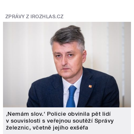
ZPRÁVY Z IROZHLAS.CZ
‚Nemám slov.‘ Policie obvinila pět lidí
v souvislosti s veřejnou soutěží Správy
železnic, včetně jejího exšéfa