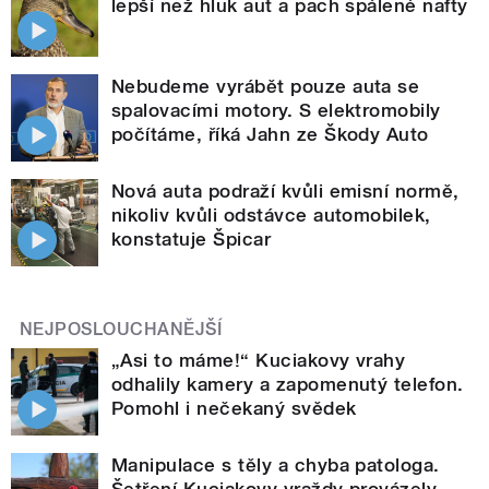
lepší než hluk aut a pach spálené nafty
Nebudeme vyrábět pouze auta se
spalovacími motory. S elektromobily
počítáme, říká Jahn ze Škody Auto
Nová auta podraží kvůli emisní normě,
nikoliv kvůli odstávce automobilek,
konstatuje Špicar
NEJPOSLOUCHANĚJŠÍ
„Asi to máme!“ Kuciakovy vrahy
odhalily kamery a zapomenutý telefon.
Pomohl i nečekaný svědek
Manipulace s těly a chyba patologa.