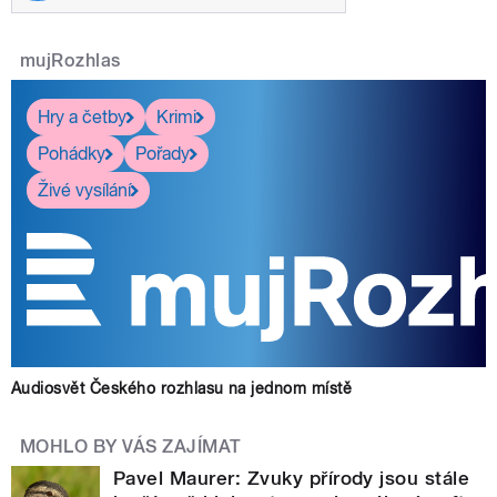
mujRozhlas
Hry a četby
Krimi
Pohádky
Pořady
Živé vysílání
Audiosvět Českého rozhlasu na jednom místě
MOHLO BY VÁS ZAJÍMAT
Pavel Maurer: Zvuky přírody jsou stále