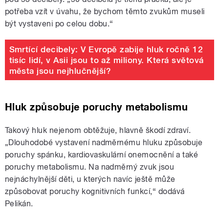
potřeba vzít v úvahu, že bychom těmto zvukům museli
být vystaveni po celou dobu.“
Smrtící decibely: V Evropě zabije hluk ročně 12
tisíc lidí, v Asii jsou to až miliony. Která světová
města jsou nejhlučnější?
Hluk způsobuje poruchy metabolismu
Takový hluk nejenom obtěžuje, hlavně škodí zdraví.
„Dlouhodobé vystavení nadměrnému hluku způsobuje
poruchy spánku, kardiovaskulární onemocnění a také
poruchy metabolismu. Na nadměrný zvuk jsou
nejnáchylnější děti, u kterých navíc ještě může
způsobovat poruchy kognitivních funkcí,“ dodává
Pelikán.