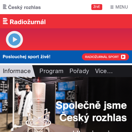
Přejít k hlavnímu obsahu
MENU
ŽIVĚ
Informace
Program
Pořady
Více
…