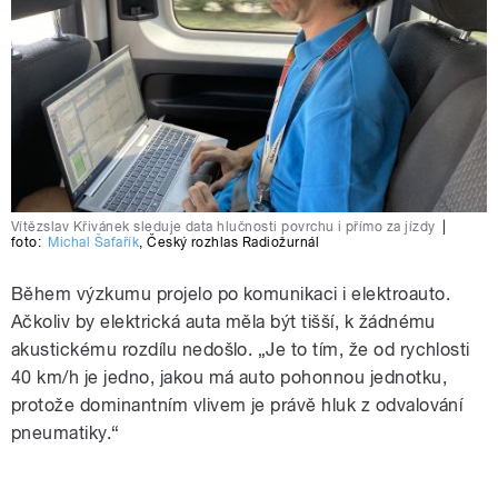
Vítězslav Křivánek sleduje data hlučnosti povrchu i přímo za jízdy
|
foto:
Michal Šafařík
,
Český rozhlas Radiožurnál
Během výzkumu projelo po komunikaci i elektroauto.
Ačkoliv by elektrická auta měla být tišší, k žádnému
akustickému rozdílu nedošlo. „Je to tím, že od rychlosti
40 km/h je jedno, jakou má auto pohonnou jednotku,
protože dominantním vlivem je právě hluk z odvalování
pneumatiky.“