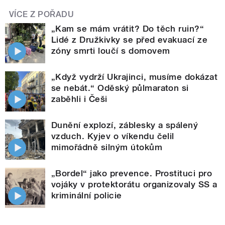
VÍCE Z POŘADU
„Kam se mám vrátit? Do těch ruin?“
Lidé z Družkivky se před evakuací ze
zóny smrti loučí s domovem
„Když vydrží Ukrajinci, musíme dokázat
se nebát.“ Oděský půlmaraton si
zaběhli i Češi
Dunění explozí, záblesky a spálený
vzduch. Kyjev o víkendu čelil
mimořádně silným útokům
„Bordel“ jako prevence. Prostituci pro
vojáky v protektorátu organizovaly SS a
kriminální policie