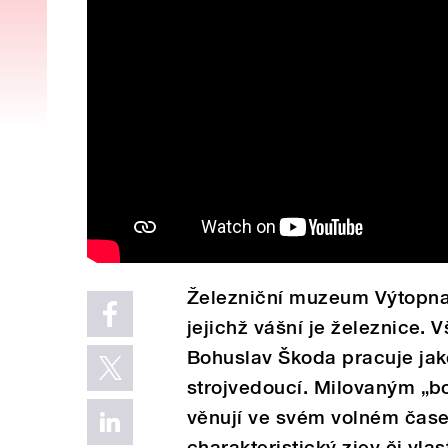
Železniční muzeum Výtopna
jejichž vášní je železnice. V
Bohuslav Škoda pracuje jak
strojvedoucí. Milovaným „bo
věnují ve svém volném čas
charakteristický zjev či vla