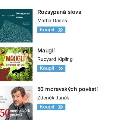
Rozsypaná slova
Martin Daneš
Koupit
Mauglí
Rudyard Kipling
Koupit
50 moravských pověstí
Zdeněk Junák
Koupit