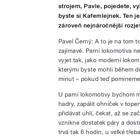
strojem, Pavle, pojedete, vy
byste si Kafemlejnek. Ten je
zároveň nejnáročnější rozjet
Pavel Černý: A to je na tom t
zajímavé. Parní lokomotiva 
vyjet tak, jako moderní lokom
kterými byste mohli během d
minut – pokud teď pomineme 
U parní lokomotivy bychom mu
hadry, zapálit ohníček v topen
přidávat uhlí, čekat, až se za
vznikne dostatek páry a dost
trvá tak 6 hodin, u velké třeb