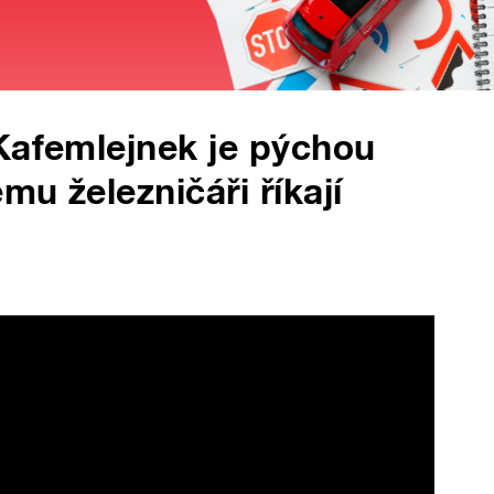
Kafemlejnek je pýchou
u železničáři říkají