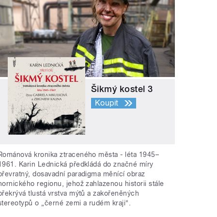
Šikmý kostel 3
Koupit
Románová kronika ztraceného města - léta 1945–
1961. Karin Lednická předkládá do značné míry
převratný, dosavadní paradigma měnící obraz
hornického regionu, jehož zahlazenou historii stále
překrývá tlustá vrstva mýtů a zakořeněných
stereotypů o „černé zemi a rudém kraji“.