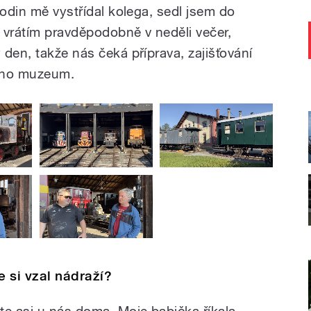
hodin mě vystřídal kolega, sedl jsem do
 vrátím pravděpodobně v neděli večer,
den, takže nás čeká příprava, zajišťování
vřeno muzeum.
te si vzal nádraží?