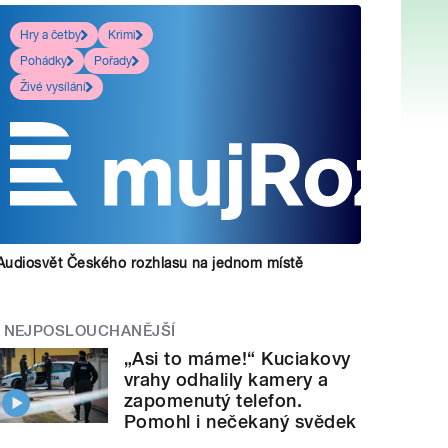
Hry a četby
Krimi
Pohádky
Pořady
Živé vysílání
Audiosvět Českého rozhlasu na jednom místě
NEJPOSLOUCHANĚJŠÍ
„Asi to máme!“ Kuciakovy
vrahy odhalily kamery a
zapomenutý telefon.
Pomohl i nečekaný svědek