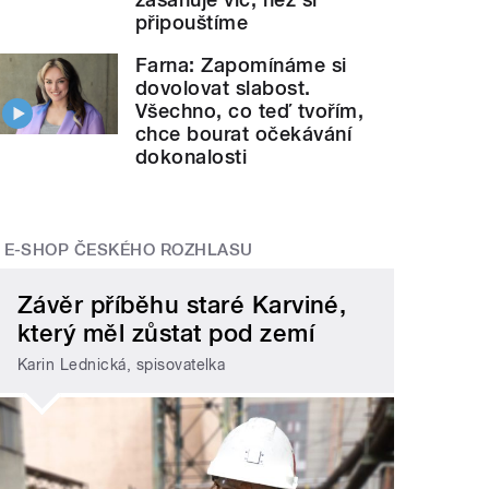
připouštíme
Farna: Zapomínáme si
dovolovat slabost.
Všechno, co teď tvořím,
chce bourat očekávání
dokonalosti
E-SHOP ČESKÉHO ROZHLASU
Závěr příběhu staré Karviné,
který měl zůstat pod zemí
Karin Lednická, spisovatelka