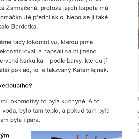
íká Zamračená, protože jejich kapota má
romáčknuté přední sklo. Nebo se jí také
íkalo Bardotka.
áme tady lokomotivu, kterou jsme
rekonstruovali a napsali na ni jméno
Červená karkulka –
podle barvy, kterou jí
větší poklad, to je takzvaný Kafemlejnek.
ojvedoucího?
rní lokomotivy to byla kuchyně. A to
la voda, bylo tam teplo, a pokud tam byla
tam byla i pára.
akým