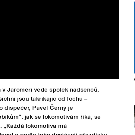
 v Jaroměři vede spolek nadšenců,
šichni jsou takříkajíc od fochu –
o dispečer, Pavel Černý je
bíkům“, jak se lokomotivám říká, se
e. „Každá lokomotiva má
stnost a podle toho dostávají přezdívku