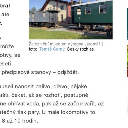
bral
 ale
.
o
Železniční muzeum Výtopna Jaroměř
|
nemůže
foto:
Tomáš Černý
,
Český rozhlas
otivy, se
eseti
předpisové stanovy – odjíždět.
seli nanosit palivo, dřevo, nějaké
išti, čekat, až se rozhoří, postupně
čne ohřívat voda, pak až se začne vařit, až
atečný tlak páry. U malé lokomotivy to
a 8 až 10 hodin.