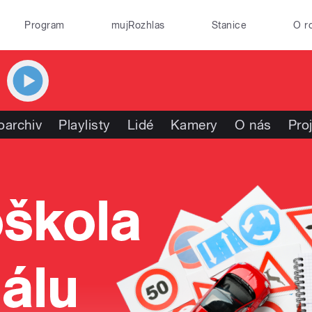
Program
mujRozhlas
Stanice
O r
oarchiv
Playlisty
Lidé
Kamery
O nás
Pro