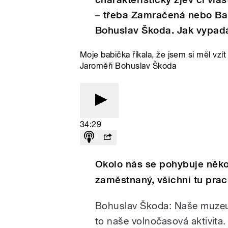
– třeba Zamračená nebo Ba
Bohuslav Škoda. Jak vypad
Moje babička říkala, že jsem si měl vzí
Jaroměři Bohuslav Škoda
34:29
Okolo nás se pohybuje několi
zaměstnaný, všichni tu prac
Bohuslav Škoda: Naše muzeum
to naše volnočasová aktivita. 