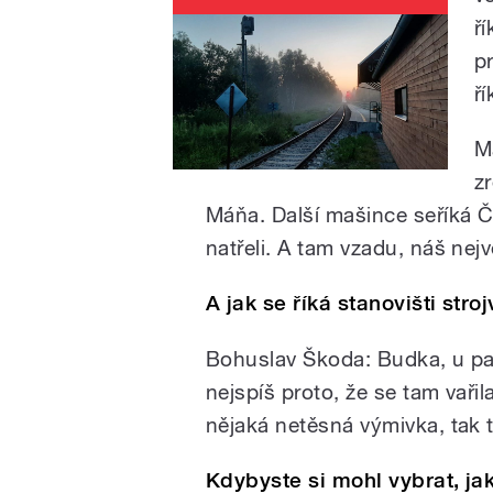
ř
p
ř
M
z
Máňa. Další mašince se
říká 
natřeli. A tam vzadu, náš nej
A jak se říká stanovišti str
Bohuslav Škoda:
Budka, u pa
nejspíš proto, že se tam vaři
nějaká netěsná výmivka, tak 
Kdybyste si mohl vybrat, j