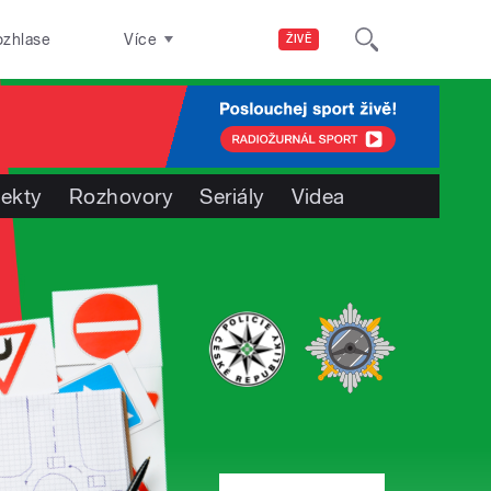
ozhlase
Více
ŽIVĚ
jekty
Rozhovory
Seriály
Videa