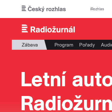
Přejít k hlavnímu obsahu
iRozhlas
Zábava
Program
Pořady
Audi