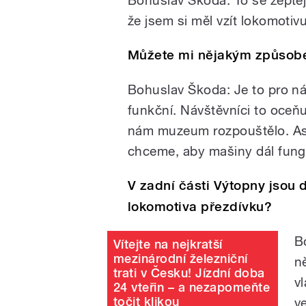
Bohuslav Škoda:
To se zepte
že jsem si měl vzít lokomotivu
Můžete mi nějakým způsobe
Bohuslav Škoda:
Je to pro n
funkční. Návštěvníci to oceňu
nám muzeum rozpouštělo. Asi 
chceme, aby mašiny dál fungov
V zadní části Výtopny jsou 
lokomotiva přezdívku?
B
Vítejte na nejkratší
mezinárodní železniční
n
trati v Česku! Jízdní doba
v
24 vteřin – a nezapomeňte
točit klikou
v