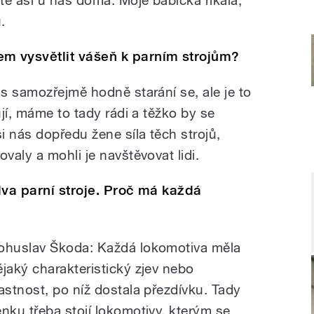
jte asi u nás doma. Moje babička říkala,
.
m vysvětlit vášeň k parním strojům?
ás samozřejmě hodně starání se, ale je to
jí, máme to tady rádi a těžko by se
nás dopředu žene síla těch strojů,
aly a mohli je navštěvovat lidi.
dva parní stroje. Proč má každá
ohuslav Škoda:
Každá lokomotiva měla
ějaký charakteristický zjev nebo
lastnost, po níž dostala přezdívku. Tady
enku třeba stojí lokomotivy, kterým se