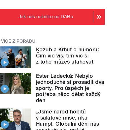
Jak nás naladíte na DABu
VÍCE Z POŘADU
Kozub a Krhut o humoru:
Čím víc víš, tím víc si
z toho můžeš utahovat
Ester Ledecká: Nebylo
jednoduché si prosadit dva
sporty. Pro úspěch je
potřeba něco dělat každý
den
„Jsme národ hobitů
v salátové míse, říká
Hampl. Globální dění nás
zasahuje víc, než si