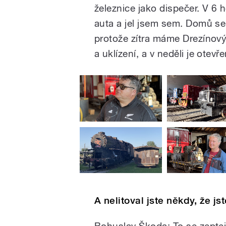
železnice jako dispečer. V 6 
auta a jel jsem sem. Domů se
protože zítra máme Drezínový 
a uklízení, a v neděli je ote
A nelitoval jste někdy, že js