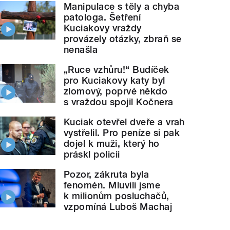
Manipulace s těly a chyba
patologa. Šetření
Kuciakovy vraždy
provázely otázky, zbraň se
nenašla
„Ruce vzhůru!“ Budíček
pro Kuciakovy katy byl
zlomový, poprvé někdo
s vraždou spojil Kočnera
Kuciak otevřel dveře a vrah
vystřelil. Pro peníze si pak
dojel k muži, který ho
práskl policii
Pozor, zákruta byla
fenomén. Mluvili jsme
k milionům posluchačů,
vzpomíná Luboš Machaj