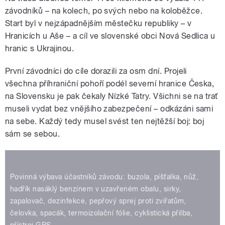
závodníků – na kolech, po svých nebo na koloběžce.
Start byl v nejzápadnějším městečku republiky – v
Hranicích u Aše – a cíl ve slovenské obci Nová Sedlica u
hranic s Ukrajinou.
První závodníci do cíle dorazili za osm dní. Projeli
všechna příhraniční pohoří podél severní hranice Česka,
na Slovensku je pak čekaly Nízké Tatry. Všichni se na trať
museli vydat bez vnějšího zabezpečení – odkázáni sami
na sebe. Každý tedy musel svést ten nejtěžší boj: boj
sám se sebou.
Povinná výbava účastníků závodu: buzola, píšťalka, nůž,
hadřík nasáklý benzínem v uzavřeném obalu, sirky,
zapalovač, dezinfekce, pepřový sprej proti zvířatům,
čelovka, spacák, termoizolační fólie, cyklistická přilba,
přístroj GPS.