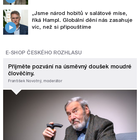
„Jsme národ hobitů v salátové míse,
říká Hampl. Globální dění nás zasahuje
víc, než si připouštíme
E-SHOP ČESKÉHO ROZHLASU
Přijměte pozvání na úsměvný doušek moudré
člověčiny.
František Novotný, moderátor