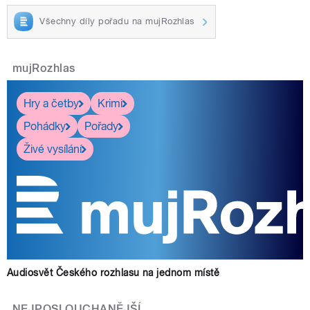
Všechny díly pořadu na mujRozhlas
mujRozhlas
Hry a četby
Krimi
Pohádky
Pořady
Živé vysílání
Audiosvět Českého rozhlasu na jednom místě
NEJPOSLOUCHANĚJŠÍ