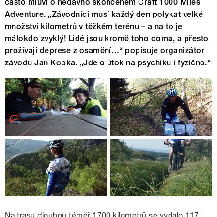
často mluví o nedávno skončeném Craft 1000 Miles
Adventure. „Závodníci musí každý den polykat velké
množství kilometrů v těžkém terénu – a na to je
málokdo zvyklý! Lidé jsou kromě toho doma, a přesto
prožívají deprese z osamění…“ popisuje organizátor
závodu Jan Kopka. „Jde o útok na psychiku i fyzično.“
Na trasu dlouhou téměř 1700 kilometrů se vydalo 117