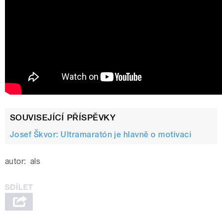
SOUVISEJÍCÍ PŘÍSPĚVKY
Josef Škvor: Ultramaratón je hlavně o motivaci
autor:
als