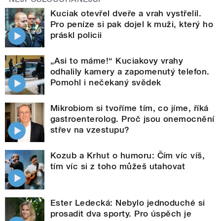
Kuciak otevřel dveře a vrah vystřelil.
Pro peníze si pak dojel k muži, který ho
práskl policii
„Asi to máme!“ Kuciakovy vrahy
odhalily kamery a zapomenutý telefon.
Pomohl i nečekaný svědek
Mikrobiom si tvoříme tím, co jíme, říká
gastroenterolog. Proč jsou onemocnění
střev na vzestupu?
Kozub a Krhut o humoru: Čím víc víš,
tím víc si z toho můžeš utahovat
Ester Ledecká: Nebylo jednoduché si
prosadit dva sporty. Pro úspěch je