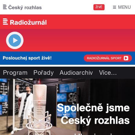
Přejít k hlavnímu obsahu
MENU
ŽIVĚ
Program
Pořady
Audioarchiv
Více
…