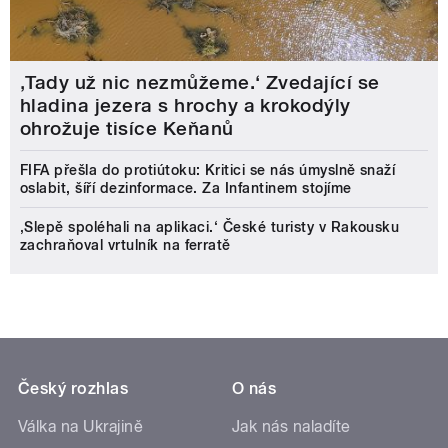
‚Tady už nic nezmůžeme.‘ Zvedající se
hladina jezera s hrochy a krokodýly
ohrožuje tisíce Keňanů
FIFA přešla do protiútoku: Kritici se nás úmyslně snaží
oslabit, šíří dezinformace. Za Infantinem stojíme
‚Slepě spoléhali na aplikaci.‘ České turisty v Rakousku
zachraňoval vrtulník na ferratě
Český rozhlas
O nás
Válka na Ukrajině
Jak nás naladíte