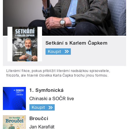
Setkání s Karlem Čapkem
Koupit
Literární fikce, pokus přiblížit literární nadsázkou spisovatele,
filozofa, ale hlavně člověka Karla Čapka trochu jinou formou.
1. Symfonická
Chinaski a SOČR live
Koupit
Broučci
Jan Karafiát