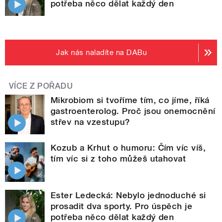
potřeba něco dělat každý den
Jak nás naladíte na DABu
VÍCE Z POŘADU
Mikrobiom si tvoříme tím, co jíme, říká
gastroenterolog. Proč jsou onemocnění
střev na vzestupu?
Kozub a Krhut o humoru: Čím víc víš,
tím víc si z toho můžeš utahovat
Ester Ledecká: Nebylo jednoduché si
prosadit dva sporty. Pro úspěch je
potřeba něco dělat každý den