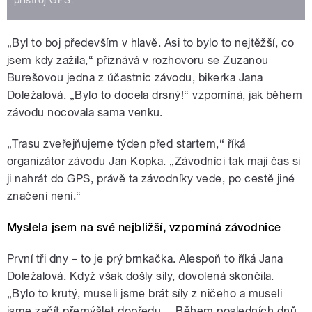
„Byl to boj především v hlavě. Asi to bylo to nejtěžší, co
jsem kdy zažila,“ přiznává v rozhovoru se Zuzanou
Burešovou jedna z účastnic závodu, bikerka Jana
Doležalová. „Bylo to docela drsný!“ vzpomíná, jak během
závodu nocovala sama venku.
„Trasu zveřejňujeme týden před startem,“ říká
organizátor závodu Jan Kopka. „Závodníci tak mají čas si
ji nahrát do GPS, právě ta závodníky vede, po cestě jiné
značení není.“
Myslela jsem na své nejbližší, vzpomíná závodnice
První tři dny – to je prý brnkačka. Alespoň to říká Jana
Doležalová. Když však došly síly, dovolená skončila.
„Bylo to krutý, museli jsme brát síly z ničeho a museli
jsme začít přemýšlet dopředu… Během posledních dnů