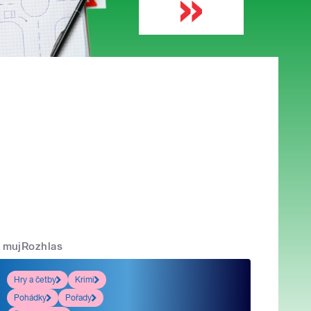
mujRozhlas
Hry a četby
Krimi
Pohádky
Pořady