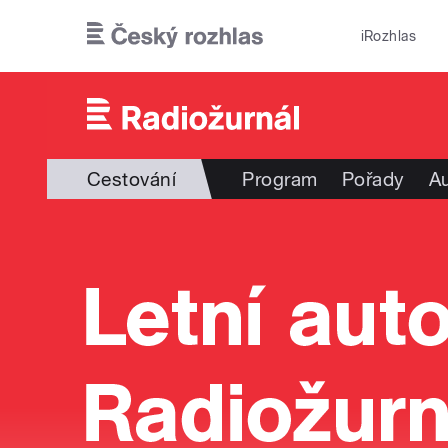
Přejít k hlavnímu obsahu
iRozhlas
Cestování
Program
Pořady
Au