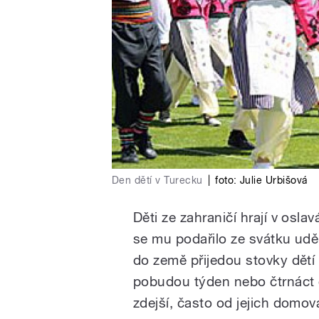
Den dětí v Turecku
|
foto:
Julie Urbišová
Děti ze zahraničí hrají v oslav
se mu podařilo ze svátku uděl
do země přijedou stovky dětí
pobudou týden nebo čtrnáct 
zdejší, často od jejich domo