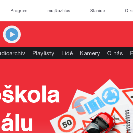
Program
mujRozhlas
Stanice
O r
dioarchiv
Playlisty
Lidé
Kamery
O nás
P