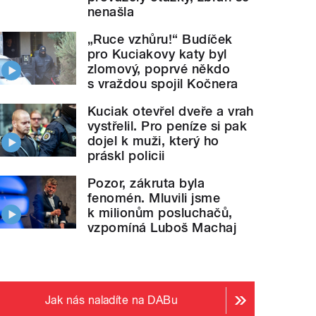
nenašla
„Ruce vzhůru!“ Budíček
pro Kuciakovy katy byl
zlomový, poprvé někdo
s vraždou spojil Kočnera
Kuciak otevřel dveře a vrah
vystřelil. Pro peníze si pak
dojel k muži, který ho
práskl policii
Pozor, zákruta byla
fenomén. Mluvili jsme
k milionům posluchačů,
vzpomíná Luboš Machaj
Jak nás naladíte na DABu