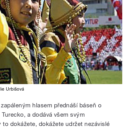
lie Urbišová
ar zapáleným hlasem přednáší báseň o
pro Turecko, a dodává všem svým
to dokážete, dokážete udržet nezávislé