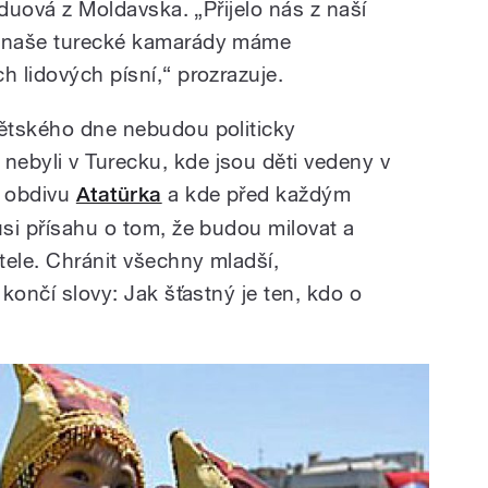
anduová z Moldavska. „Přijelo nás z naší
o naše turecké kamarády máme
h lidových písní,“ prozrazuje.
dětského dne nebudou politicky
ebyli v Turecku, kde jsou děti vedeny v
k obdivu
Atatürka
a kde před každým
usi přísahu o tom, že budou milovat a
atele. Chránit všechny mladší,
 končí slovy: Jak šťastný je ten, kdo o