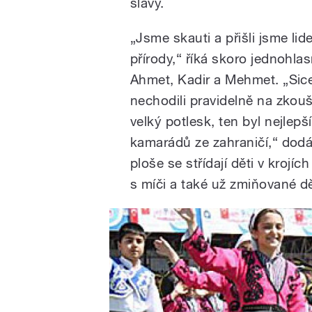
slávy.
„Jsme skauti a přišli jsme l
přírody,“ říká skoro jednohla
Ahmet, Kadir a Mehmet. „Sice 
nechodili pravidelně na zkoušk
velký potlesk, ten byl nejlepš
kamarádů ze zahraničí,“ dodá
ploše se střídají děti v krojí
s míči a také už zmiňované dět