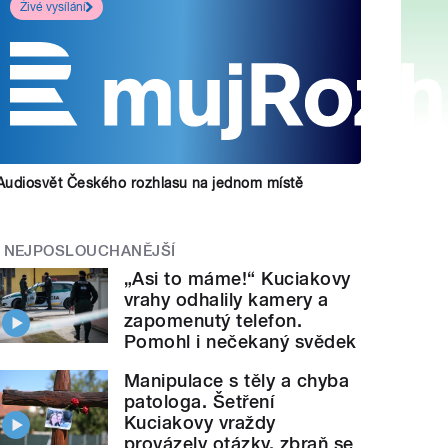
Živé vysílání
Audiosvět Českého rozhlasu na jednom místě
NEJPOSLOUCHANĚJŠÍ
„Asi to máme!“ Kuciakovy
vrahy odhalily kamery a
zapomenutý telefon.
Pomohl i nečekaný svědek
Manipulace s těly a chyba
patologa. Šetření
Kuciakovy vraždy
provázely otázky, zbraň se