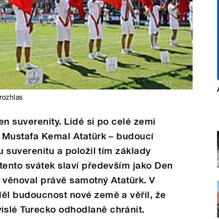
rozhlas
en suverenity. Lidé si po celé zemi
0 Mustafa Kemal Atatürk – budoucí
u suverenitu a položil tím základy
tento svátek slaví především jako Den
ch věnoval právě samotný Atatürk. V
děl budoucnost nové země a věřil, že
slé Turecko odhodlaně chránit.