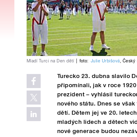
Mladí Turci na Den dětí
|
foto:
Julie Urbišová
,
Český 
Turecko 23. dubna slavilo D
připomínali, jak v roce 192
prezident – vyhlásil turecko
nového státu. Dnes se však 
dětí. Dětem jej ve 20. lete
mladých lidech a dětech vi
nové generace budou nezávi