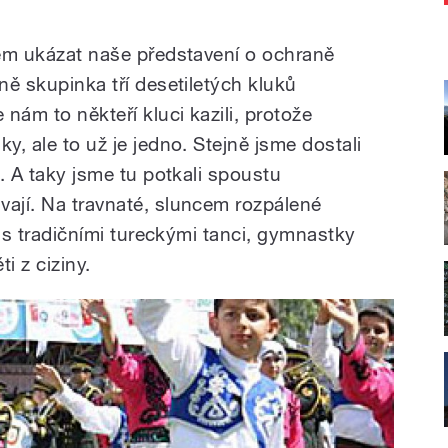
idem ukázat naše představení o ochraně
sně skupinka tří desetiletých kluků
nám to někteří kluci kazili, protože
y, ale to už je jedno. Stejně jsme dostali
í. A taky jsme tu potkali spoustu
vají. Na travnaté, sluncem rozpálené
ch s tradičními tureckými tanci, gymnastky
i z ciziny.