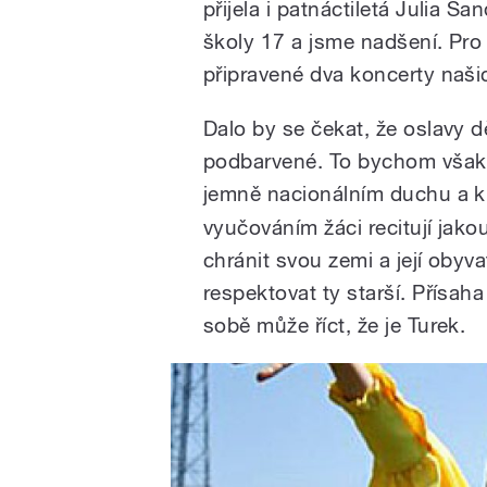
přijela i patnáctiletá Julia S
školy 17 a jsme nadšení. Pr
připravené dva koncerty našic
Dalo by se čekat, že oslavy 
podbarvené. To bychom však n
jemně nacionálním duchu a 
vyučováním žáci recitují jako
chránit svou zemi a její obyv
respektovat ty starší. Přísaha
sobě může říct, že je Turek.