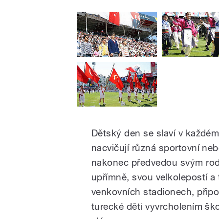
Dětský den se slaví v každém
nacvičují různá sportovní neb
nakonec předvedou svým rodi
upřímně, svou velkolepostí a
venkovních stadionech, připo
turecké děti vyvrcholením ško