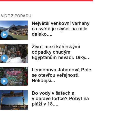
VÍCE Z POŘADU
Největší venkovní varhany
na světě je slyšet na míle
daleko....
Život mezi káhirskými
odpadky chudým
Egypťanům nevadí. Díky...
Lennonova Jahodová Pole
se otevřou veřejnosti.
Někdejší...
Do vody v šatech a
v děravé loďce? Pobyt na
pláži v 18....