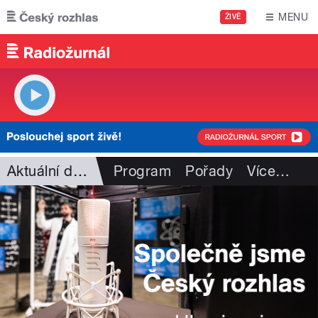
Přejít k hlavnímu obsahu
MENU
ŽIVĚ
Aktuální dění
Program
Pořady
Více
…