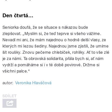
Den
čtvrtá
…
Seniorka doufá, že se situace s nákazou bude
zlepšovat. „Myslím si, že teď teprve si všeho vážíme.
Nevadí mi ani, že mám najednou o hodně delší vlasy, ze
kterých mi lezou šediny. Najednou jsme zjistili, že umíme
šít roušky. Znovu pečeme chlebíček, rohlíky. Ať to vše zlé
je za námi. Ta obrovská solidarita, přála bych si, ať nám
vydrží a pomáháme si i v té době povirové. Držme si
všichni palce.“
autor:
Veronika Hlaváčová