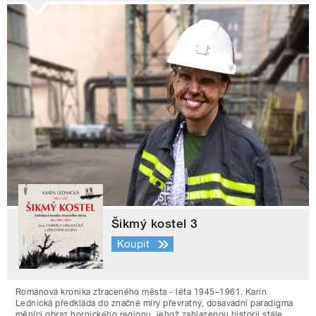
Šikmý kostel 3
Koupit
Románová kronika ztraceného města - léta 1945–1961. Karin
Lednická předkládá do značné míry převratný, dosavadní paradigma
měnící obraz hornického regionu, jehož zahlazenou historii stále