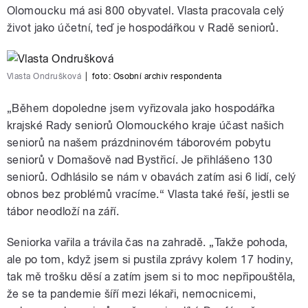
Olomoucku má asi 800 obyvatel. Vlasta pracovala celý
život jako účetní, teď je hospodářkou v Radě seniorů.
Vlasta Ondrušková
|
foto:
Osobní archiv respondenta
„Během dopoledne jsem vyřizovala jako hospodářka
krajské Rady seniorů Olomouckého kraje účast našich
seniorů na našem prázdninovém táborovém pobytu
seniorů v Domašově nad Bystřicí. Je přihlášeno 130
seniorů. Odhlásilo se nám v obavách zatím asi 6 lidí, celý
obnos bez problémů vracíme.“ Vlasta také řeší, jestli se
tábor neodloží na září.
Seniorka vařila a trávila čas na zahradě. „Takže pohoda,
ale po tom, když jsem si pustila zprávy kolem 17 hodiny,
tak mě trošku děsí a zatím jsem si to moc nepřipouštěla,
že se ta pandemie šíří mezi lékaři, nemocnicemi,