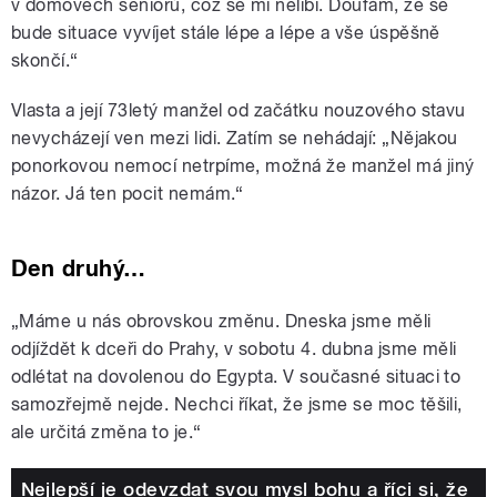
v domovech seniorů, což se mi nelíbí. Doufám, že se
bude situace vyvíjet stále lépe a lépe a vše úspěšně
skončí.“
Vlasta a její 73letý manžel od začátku nouzového stavu
nevycházejí ven mezi lidi. Zatím se nehádají: „Nějakou
ponorkovou nemocí netrpíme, možná že manžel má jiný
názor. Já ten pocit nemám.“
Den druhý…
„Máme u nás obrovskou změnu. Dneska jsme měli
odjíždět k dceři do Prahy, v sobotu 4. dubna jsme měli
odlétat na dovolenou do Egypta. V současné situaci to
samozřejmě nejde. Nechci říkat, že jsme se moc těšili,
ale určitá změna to je.“
Nejlepší je odevzdat svou mysl bohu a říci si, že