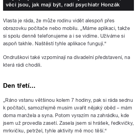
věci jsou, jak mají být, radí psychiatr Honzák
Vlasta je ráda, že může rodinu vidět alespoň přes
obrazovku počítače nebo mobilu. „Máme aplikaci, takže
si spolu denně telefonujeme a i se vidíme. Užíváme si
aspoň takhle. Naštěstí tyhle aplikace fungují.“
Ondruškovi také vzpomínají na divadelní představení, na
která rádi chodili.
Den třetí…
„Ráno vstanu většinou kolem 7 hodiny, pak si ráda sednu
k počítači, samozřejmě musím uvařit nějaký oběd – mám
doma manžela a syna. Potom vyrazím na zahrádku, kde
jsem už provedla zasetí. Zasela jsem si hrášek, ředkvičky,
mrkvičku, petržel, tyhle aktivity mě moc těší.“