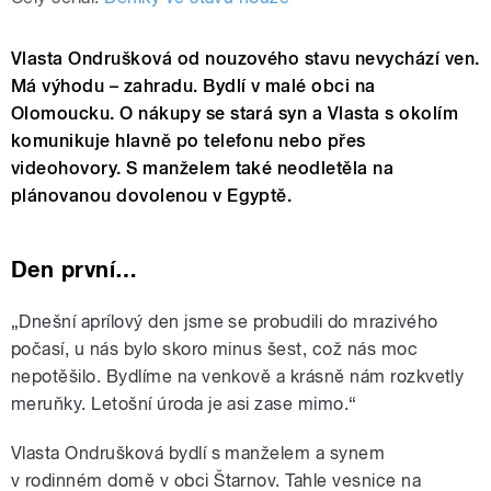
Vlasta Ondrušková od nouzového stavu nevychází ven.
Má výhodu – zahradu. Bydlí v malé obci na
Olomoucku. O nákupy se stará syn a Vlasta s okolím
komunikuje hlavně po telefonu nebo přes
videohovory. S manželem také neodletěla na
plánovanou dovolenou v Egyptě.
Den první…
„Dnešní aprílový den jsme se probudili do mrazivého
počasí, u nás bylo skoro minus šest, což nás moc
nepotěšilo. Bydlíme na venkově a krásně nám rozkvetly
meruňky. Letošní úroda je asi zase mimo.“
Vlasta Ondrušková bydlí s manželem a synem
v rodinném domě v obci Štarnov. Tahle vesnice na