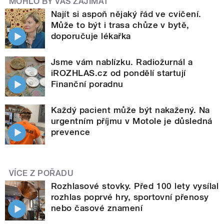
MOHLO BY VÁS ZAJÍMAT
Najít si aspoň nějaký řád ve cvičení.
Může to být i trasa chůze v bytě,
doporučuje lékařka
Jsme vám nablízku. Radiožurnál a
iROZHLAS.cz od pondělí startují
Finanční poradnu
Každý pacient může být nakažený. Na
urgentním příjmu v Motole je důsledná
prevence
VÍCE Z POŘADU
Rozhlasové stovky. Před 100 lety vysílal
rozhlas poprvé hry, sportovní přenosy
nebo časové znamení