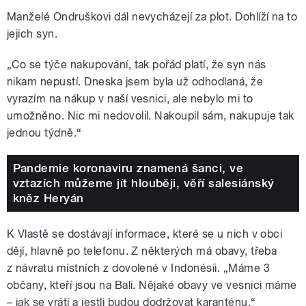
Manželé Ondruškovi dál nevycházejí za plot. Dohlíží na to
jejich syn.
„Co se týče nakupování, tak pořád platí, že syn nás
nikam nepustí. Dneska jsem byla už odhodlaná, že
vyrazím na nákup v naší vesnici, ale nebylo mi to
umožněno. Nic mi nedovolil. Nakoupil sám, nakupuje tak
jednou týdně.“
Pandemie koronaviru znamená šanci, ve
vztazích můžeme jít hlouběji, věří salesiánský
kněz Heryán
K Vlastě se dostávají informace, které se u nich v obci
dějí, hlavně po telefonu. Z některých má obavy, třeba
z návratu místních z dovolené v Indonésii. „Máme 3
občany, kteří jsou na Bali. Nějaké obavy ve vesnici máme
– jak se vrátí a jestli budou dodržovat karanténu.“