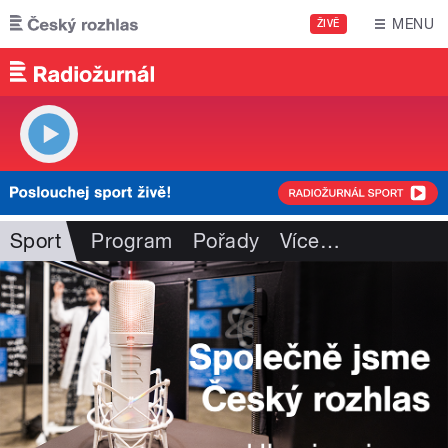
Přejít k hlavnímu obsahu
MENU
ŽIVĚ
Sport
Program
Pořady
Více
…