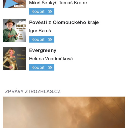
Miloš Šenkýř, Tomáš Kremr
Koupit
Pověsti z Olomouckého kraje
Igor Bareš
Koupit
Evergreeny
Helena Vondráčková
Koupit
ZPRÁVY Z IROZHLAS.CZ