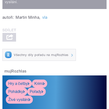
vysílání.
autoři:
Martin Minha
,
vla
Všechny díly pořadu na mujRozhlas
mujRozhlas
Hry a četby
Krimi
Pohádky
Pořady
Živé vysílání