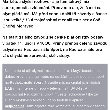
Markétou slyšel rozhovor a je tam takový mix
spokojenosti a zklamání. Předvedla ale, že šanci na
olympiádě má. Má před sebou další tři závody a šance
jsou velké,“ říká trojnásobný medailista z her v Soči
Ondřej Moravec.
Na start dalšího závodu se české biatlonistky postaví
v pátek 11. února
v 10:00. Přímý přenos celého závodu
uslyšíte na Radiožurnálu Sport, na Radiožurnálu pro
vás chystáme zpravodajské vstupy.
Nenechte si ujít olympijskou atmosféru, i když budete tou
dobou zrovna v práci nebo na cestách, a poslouchejte sport
na
Radiožurnálu Sport
. Naladíte nás na digitálních rádiích
DAB+
, na internetu nebo v televizní síti DVB-T2. A
poslouchat Radiožurnál Sport můžete jednoduše také ze
svého mobilního telefonu nebo tabletu v aplikaci
mujRozhlas
. Tam najdete také kompletní audioarchiv našeho