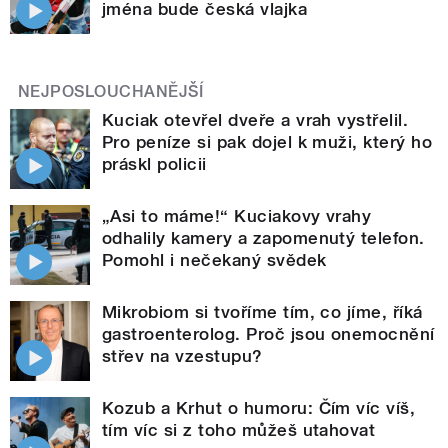
jména bude česká vlajka
NEJPOSLOUCHANĚJŠÍ
Kuciak otevřel dveře a vrah vystřelil.
Pro peníze si pak dojel k muži, který ho
práskl policii
„Asi to máme!“ Kuciakovy vrahy
odhalily kamery a zapomenutý telefon.
Pomohl i nečekaný svědek
Mikrobiom si tvoříme tím, co jíme, říká
gastroenterolog. Proč jsou onemocnění
střev na vzestupu?
Kozub a Krhut o humoru: Čím víc víš,
tím víc si z toho můžeš utahovat