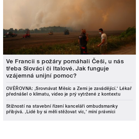
Ve Francii s požáry pomáhali Češi, u nás
třeba Slováci či Italové. Jak funguje
vzájemná unijní pomoc?
OVĚŘOVNA: ‚Srovnávat Měsíc a Zemi je zavádějící.‘ Lékař
přednášel o klimatu, video je prý vytržené z kontextu
Stížností na stavební řízení kanceláři ombudsmanky
přibývá. ‚Lidé by si měli stěžovat víc,‘ míní právníci