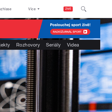
ozhlase
Více
ŽIVĚ
jekty
Rozhovory
Seriály
Videa