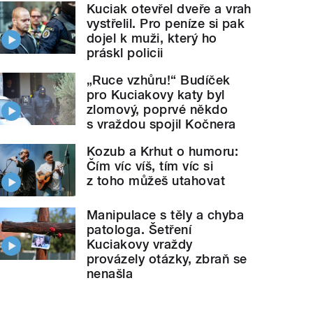
Kuciak otevřel dveře a vrah
vystřelil. Pro peníze si pak
dojel k muži, který ho
práskl policii
„Ruce vzhůru!“ Budíček
pro Kuciakovy katy byl
zlomový, poprvé někdo
s vraždou spojil Kočnera
Kozub a Krhut o humoru:
Čím víc víš, tím víc si
z toho můžeš utahovat
Manipulace s těly a chyba
patologa. Šetření
Kuciakovy vraždy
provázely otázky, zbraň se
nenašla