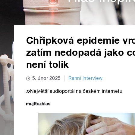
Chřipková epidemie vr
zatím nedopadá jako co
není tolik
5. únor 2025
Ranní interview
Největší audioportál na českém internetu