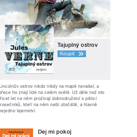
Tajuplný ostrov
Koupit
Lincolnův ostrov nikdo nikdy na mapě nenašel, a
přece ho znají lidé na celém světě. Už déle než sto
třicet let na něm prožívají dobrodružství s pěticí
trosečníků, kteří na něm našli útočiště, a hlavně
nejedno tajemství.
Dej mi pokoj