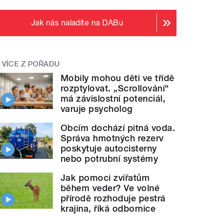
Jak nás naladíte na DABu
VÍCE Z POŘADU
Mobily mohou děti ve třídě
rozptylovat. „Scrollování“
má závislostní potenciál,
varuje psycholog
Obcím dochází pitná voda.
Správa hmotných rezerv
poskytuje autocisterny
nebo potrubní systémy
Jak pomoci zvířatům
během veder? Ve volné
přírodě rozhoduje pestrá
krajina, říká odbornice