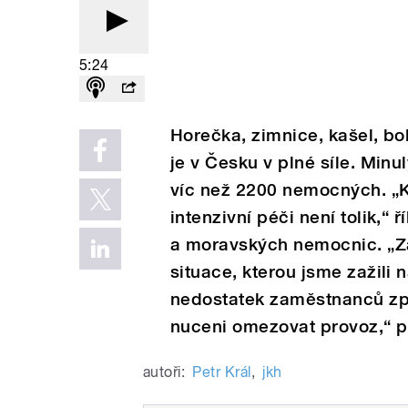
5:24
Horečka, zimnice, kašel, bo
je v Česku v plné síle. Minu
víc než 2200 nemocných. „K
intenzivní péči není tolik,
a moravských nemocnic. „Za
situace, kterou jsme zažili
nedostatek zaměstnanců zp
nuceni omezovat provoz,“ př
autoři:
Petr Král
,
jkh