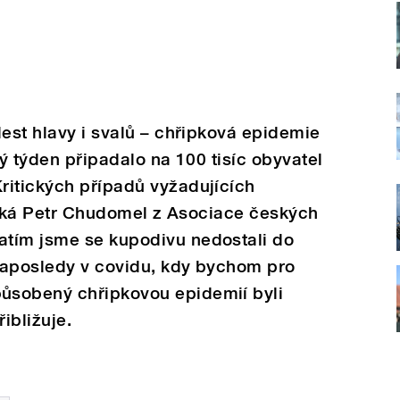
lest hlavy i svalů – chřipková epidemie
lý týden připadalo na 100 tisíc obyvatel
ritických případů vyžadujících
“ říká Petr Chudomel z Asociace českých
tím jsme se kupodivu nedostali do
 naposledy v covidu, kdy bychom pro
ůsobený chřipkovou epidemií byli
ibližuje.