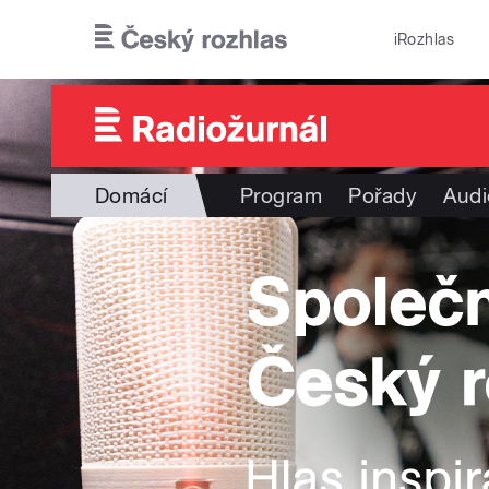
Přejít k hlavnímu obsahu
iRozhlas
Domácí
Program
Pořady
Audi