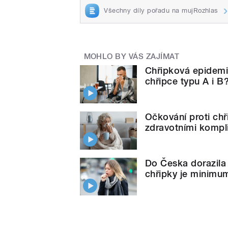
Všechny díly pořadu na mujRozhlas
MOHLO BY VÁS ZAJÍMAT
Chřipková epidemie
chřipce typu A i B
Očkování proti chři
zdravotními kompli
Do Česka dorazila 
chřipky je minimu