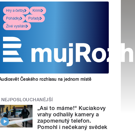
Hry a četby
Krimi
Pohádky
Pořady
Živé vysílání
Audiosvět Českého rozhlasu na jednom místě
NEJPOSLOUCHANĚJŠÍ
„Asi to máme!“ Kuciakovy
vrahy odhalily kamery a
zapomenutý telefon.
Pomohl i nečekaný svědek