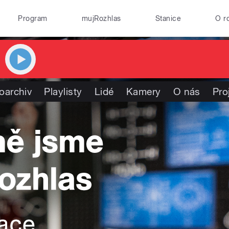
Program
mujRozhlas
Stanice
O r
oarchiv
Playlisty
Lidé
Kamery
O nás
Pro