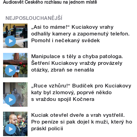
Audiosvět Českého rozhlasu na jednom místě
NEJPOSLOUCHANĚJŠÍ
„Asi to máme!“ Kuciakovy vrahy
odhalily kamery a zapomenutý telefon.
Pomohl i nečekaný svědek
Manipulace s těly a chyba patologa.
Šetření Kuciakovy vraždy provázely
otázky, zbraň se nenašla
„Ruce vzhůru!“ Budíček pro Kuciakovy
katy byl zlomový, poprvé někdo
s vraždou spojil Kočnera
Kuciak otevřel dveře a vrah vystřelil.
Pro peníze si pak dojel k muži, který ho
práskl policii