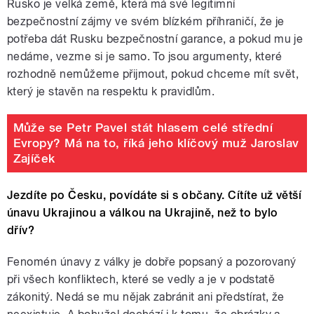
Rusko je velká země, která má své legitimní
bezpečnostní zájmy ve svém blízkém příhraničí, že je
potřeba dát Rusku bezpečnostní garance, a pokud mu je
nedáme, vezme si je samo. To jsou argumenty, které
rozhodně nemůžeme přijmout, pokud chceme mít svět,
který je stavěn na respektu k pravidlům.
Může se Petr Pavel stát hlasem celé střední
Evropy? Má na to, říká jeho klíčový muž Jaroslav
Zajíček
Jezdíte po Česku, povídáte si s občany. Cítíte už větší
únavu Ukrajinou a válkou na Ukrajině, než to bylo
dřív?
Fenomén únavy z války je dobře popsaný a pozorovaný
při všech konfliktech, které se vedly a je v podstatě
zákonitý. Nedá se mu nějak zabránit ani předstírat, že