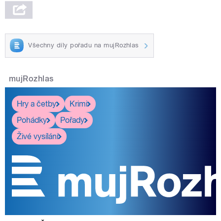
Všechny díly pořadu na mujRozhlas
mujRozhlas
Hry a četby
Krimi
Pohádky
Pořady
Živé vysílání