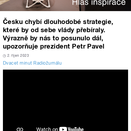
Česku chybí dlouhodobé strategie,
které by od sebe vlády přebíraly.
Výrazně by nás to posunulo dál,
upozorňuje prezident Petr Pavel
2. říjen 2023
Dvacet minut Radiožurnálu