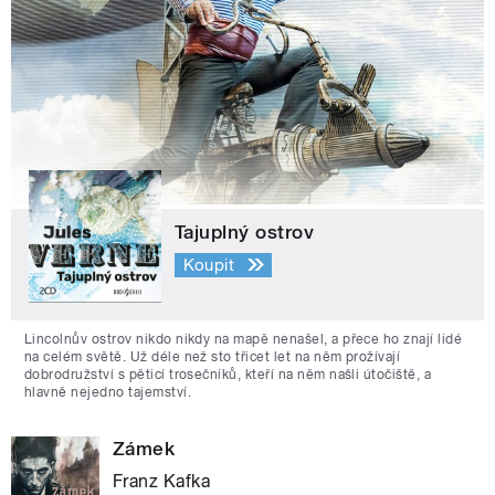
Tajuplný ostrov
Koupit
Lincolnův ostrov nikdo nikdy na mapě nenašel, a přece ho znají lidé
na celém světě. Už déle než sto třicet let na něm prožívají
dobrodružství s pěticí trosečníků, kteří na něm našli útočiště, a
hlavně nejedno tajemství.
Zámek
Franz Kafka