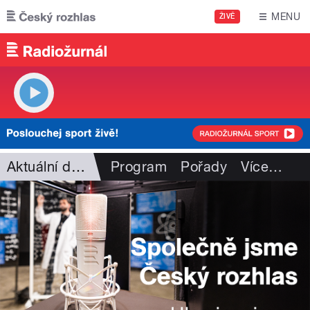
Přejít k hlavnímu obsahu
MENU
ŽIVĚ
Aktuální dění
Program
Pořady
Více
…