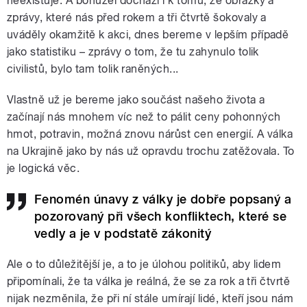
neexistuje. A bohužel dochází i k tomu, že obrázky a
zprávy, které nás před rokem a tři čtvrtě šokovaly a
uváděly okamžitě k akci, dnes bereme v lepším případě
jako statistiku – zprávy o tom, že tu zahynulo tolik
civilistů, bylo tam tolik raněných...
Vlastně už je bereme jako součást našeho života a
začínají nás mnohem víc než to pálit ceny pohonných
hmot, potravin, možná znovu nárůst cen energií. A válka
na Ukrajině jako by nás už opravdu trochu zatěžovala. To
je logická věc.
Fenomén únavy z války je dobře popsaný a
pozorovaný při všech konfliktech, které se
vedly a je v podstatě zákonitý
Ale o to důležitější je, a to je úlohou politiků, aby lidem
připomínali, že ta válka je reálná, že se za rok a tři čtvrtě
nijak nezměnila, že při ní stále umírají lidé, kteří jsou nám