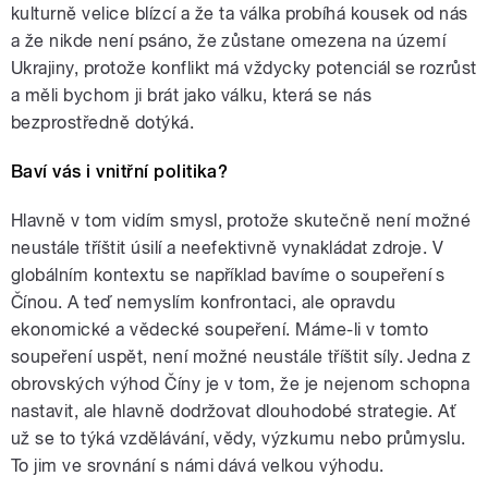
kulturně velice blízcí a že ta válka probíhá kousek od nás
a že nikde není psáno, že zůstane omezena na území
Ukrajiny, protože konflikt má vždycky potenciál se rozrůst
a měli bychom ji brát jako válku, která se nás
bezprostředně dotýká.
Baví vás i vnitřní politika?
Hlavně v tom vidím smysl, protože skutečně není možné
neustále tříštit úsilí a neefektivně vynakládat zdroje. V
globálním kontextu se například bavíme o soupeření s
Čínou. A teď nemyslím konfrontaci, ale opravdu
ekonomické a vědecké soupeření. Máme-li v tomto
soupeření uspět, není možné neustále tříštit síly. Jedna z
obrovských výhod Číny je v tom, že je nejenom schopna
nastavit, ale hlavně dodržovat dlouhodobé strategie. Ať
už se to týká vzdělávání, vědy, výzkumu nebo průmyslu.
To jim ve srovnání s námi dává velkou výhodu.