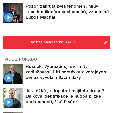
Pozor, zákruta byla fenomén. Mluvili
jsme k milionům posluchačů, vzpomíná
Luboš Machaj
Jak nás naladíte na DABu
VÍCE Z POŘADU
Rusnok: Vyprazdňují se limity
zadlužování. Lití poptávky z veřejných
peněz vyvolá inflační tlaky
Jak těžké je dopátrat majitele dronu?
Dálková identifikace je hudba blízké
budoucnosti, říká Plaček