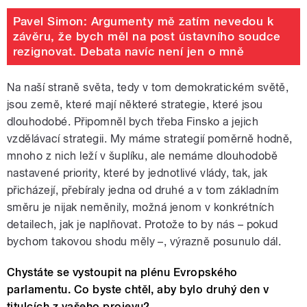
Pavel Simon: Argumenty mě zatím nevedou k
závěru, že bych měl na post ústavního soudce
rezignovat. Debata navíc není jen o mně
Na naší straně světa, tedy v tom demokratickém světě,
jsou země, které mají některé strategie, které jsou
dlouhodobé. Připomněl bych třeba Finsko a jejich
vzdělávací strategii. My máme strategií poměrně hodně,
mnoho z nich leží v šuplíku, ale nemáme dlouhodobě
nastavené priority, které by jednotlivé vlády, tak, jak
přicházejí, přebíraly jedna od druhé a v tom základním
směru je nijak neměnily, možná jenom v konkrétních
detailech, jak je naplňovat. Protože to by nás – pokud
bychom takovou shodu měly
–
, výrazně posunulo dál.
Chystáte se vystoupit na plénu Evropského
parlamentu. Co byste chtěl, aby bylo druhý den v
titulcích z vašeho projevu?