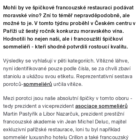
Mohli by ve špičkové francouzské restauraci podávat
moravské víno? Zní to téměř nepravděpodobně, ale
možné to je. V tomto týdnu proběhl v Českém centru v
Paříži už šestý ročník konkurzu moravského vína.
Hodnotili ho nejen naši, ale i francouzští špičkoví
sommeliéři - kteří shodně potvrdili rostoucí kvalitu.
Výsledky se vyhlašují v pěti kategoriích. Vítězné láhve,
nyní identifikované pouze podle čísla, se za chvíli zbaví
staniolu a ukážou svou etiketu. Reprezentativní sestava
porotců-
sommeliérů
určila vítěze.
Mezi porotci jsou naše absolutní špičky v tomto oboru -
tedy prezident a viceprezident
asociace sommeliérů
Martin Pastyřík a Libor Nazarčuk, prezident prestižní
francouzské akademie vín Jean Michel Deluc, majitel
exkluzivní pařížské restaurace, loni tu byl například
sommeliér luxusního hotelu Crillon a také francouzský