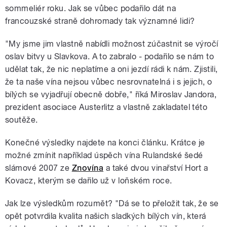
sommeliér roku. Jak se vůbec podařilo dát na
francouzské straně dohromady tak významné lidi?
"My jsme jim vlastně nabídli možnost zúčastnit se výročí
oslav bitvy u Slavkova. A to zabralo - podařilo se nám to
udělat tak, že nic neplatíme a oni jezdí rádi k nám. Zjistili,
že ta naše vína nejsou vůbec nesrovnatelná i s jejich, o
bílých se vyjadřují obecně dobře," říká Miroslav Jandora,
prezident asociace Austerlitz a vlastně zakladatel této
soutěže.
Konečné výsledky najdete na konci článku. Krátce je
možné zmínit například úspěch vína Rulandské šedé
slámové 2007 ze
Znovína
a také dvou vinařství Hort a
Kovacz, kterým se dařilo už v loňském roce.
Jak lze výsledkům rozumět? "Dá se to přeložit tak, že se
opět potvrdila kvalita našich sladkých bílých vín, která