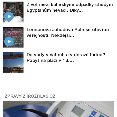
Život mezi káhirskými odpadky chudým
Egypťanům nevadí. Díky...
Lennonova Jahodová Pole se otevřou
veřejnosti. Někdejší...
Do vody v šatech a v děravé loďce?
Pobyt na pláži v 18....
ZPRÁVY Z IROZHLAS.CZ