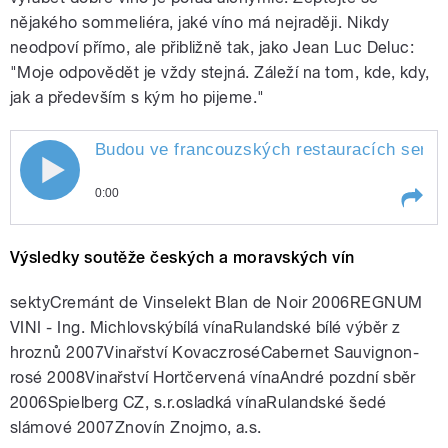
nějakého sommeliéra, jaké víno má nejraději. Nikdy
neodpoví přímo, ale přibližně tak, jako Jean Luc Deluc:
"Moje odpovědět je vždy stejná. Záleží na tom, kde, kdy,
jak a především s kým ho pijeme."
Budou ve francouzských restauracích serví
0:00
Play /
vína?
Budou ve francouzských restauracích
Výsledky soutěže českých a moravských vín
servírovat česká
sektyCremánt de Vinselekt Blan de Noir 2006REGNUM
VINI - Ing. Michlovskýbílá vínaRulandské bílé výběr z
hroznů 2007Vinařství KovaczroséCabernet Sauvignon-
rosé 2008Vinařství Hortčervená vínaAndré pozdní sběr
2006Spielberg CZ, s.r.osladká vínaRulandské šedé
slámové 2007Znovín Znojmo, a.s.
pause