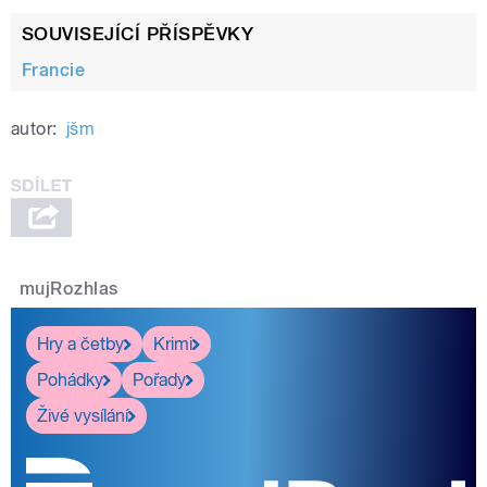
SOUVISEJÍCÍ PŘÍSPĚVKY
Francie
autor:
jšm
mujRozhlas
Hry a četby
Krimi
Pohádky
Pořady
Živé vysílání