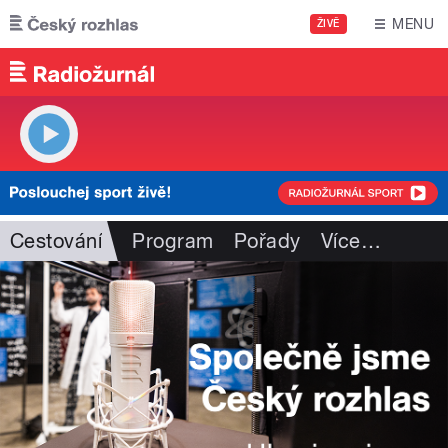
Přejít k hlavnímu obsahu
MENU
ŽIVĚ
Cestování
Program
Pořady
Více
…