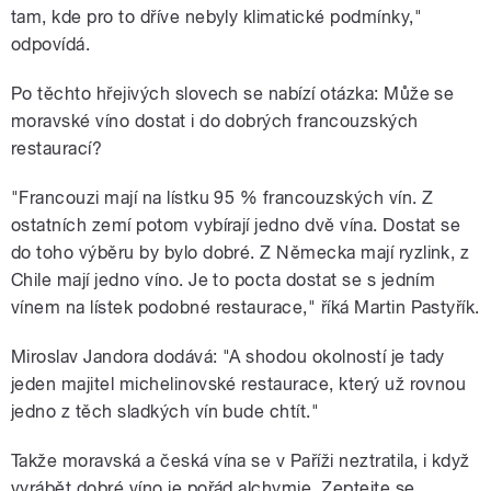
tam, kde pro to dříve nebyly klimatické podmínky,"
odpovídá.
Po těchto hřejivých slovech se nabízí otázka: Může se
moravské víno dostat i do dobrých francouzských
restaurací?
"Francouzi mají na lístku 95 % francouzských vín. Z
ostatních zemí potom vybírají jedno dvě vína. Dostat se
do toho výběru by bylo dobré. Z Německa mají ryzlink, z
Chile mají jedno víno. Je to pocta dostat se s jedním
vínem na lístek podobné restaurace," říká Martin Pastyřík.
Miroslav Jandora dodává: "A shodou okolností je tady
jeden majitel michelinovské restaurace, který už rovnou
jedno z těch sladkých vín bude chtít."
Takže moravská a česká vína se v Paříži neztratila, i když
vyrábět dobré víno je pořád alchymie. Zeptejte se