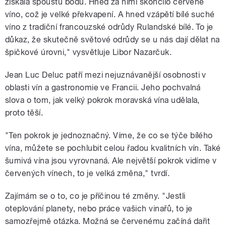
získala spoustu bodů. Hned za nimi skončilo červené
víno, což je velké překvapení. A hned vzápětí bílé suché
víno z tradiční francouzské odrůdy Rulandské bílé. To je
důkaz, že skutečně světové odrůdy se u nás dají dělat na
špičkové úrovni," vysvětluje Libor Nazarčuk.
Jean Luc Deluc patří mezi nejuznávanější osobnosti v
oblasti vín a gastronomie ve Francii. Jeho pochvalná
slova o tom, jak velký pokrok moravská vína udělala,
proto těší.
"Ten pokrok je jednoznačný. Víme, že co se týče bílého
vína, můžete se pochlubit celou řadou kvalitních vín. Také
šumivá vína jsou vyrovnaná. Ale největší pokrok vidíme v
červených vínech, to je velká změna," tvrdí.
Zajímám se o to, co je příčinou té změny. "Jestli
oteplování planety, nebo práce vašich vinařů, to je
samozřejmě otázka. Možná se červenému začíná dařit