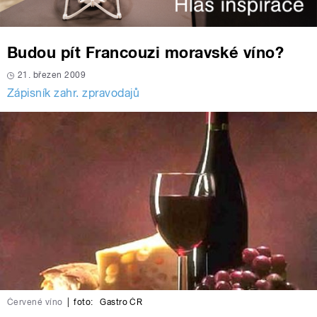
Budou pít Francouzi moravské víno?
21. březen 2009
Zápisník zahr. zpravodajů
Červené víno
|
foto:
Gastro ČR