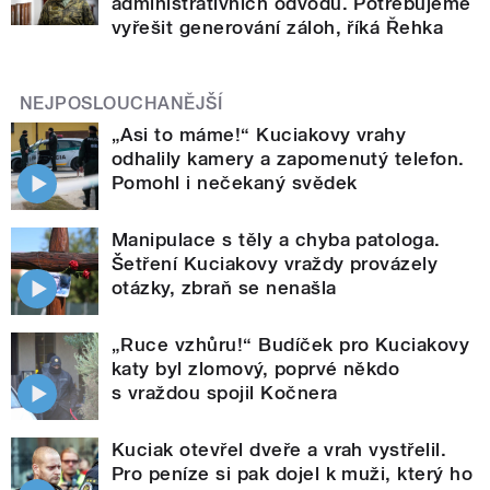
administrativních odvodů. Potřebujeme
vyřešit generování záloh, říká Řehka
NEJPOSLOUCHANĚJŠÍ
„Asi to máme!“ Kuciakovy vrahy
odhalily kamery a zapomenutý telefon.
Pomohl i nečekaný svědek
Manipulace s těly a chyba patologa.
Šetření Kuciakovy vraždy provázely
otázky, zbraň se nenašla
„Ruce vzhůru!“ Budíček pro Kuciakovy
katy byl zlomový, poprvé někdo
s vraždou spojil Kočnera
Kuciak otevřel dveře a vrah vystřelil.
Pro peníze si pak dojel k muži, který ho