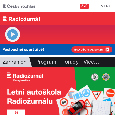
Přejít k hlavnímu obsahu
MENU
ŽIVĚ
Zahraniční
Program
Pořady
Více
…