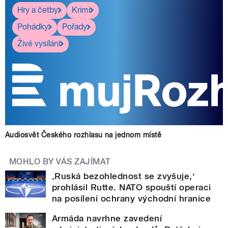
Hry a četby
Krimi
Pohádky
Pořady
Živé vysílání
Audiosvět Českého rozhlasu na jednom místě
MOHLO BY VÁS ZAJÍMAT
‚Ruská bezohlednost se zvyšuje,‘
prohlásil Rutte. NATO spouští operaci
na posílení ochrany východní hranice
Armáda navrhne zavedení