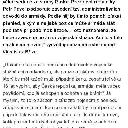
válce vedené ze strany Ruska. Prezident republiky
Petr Pavel podporuje zavedení tzv. administrativních
odvodů do armády. Podle něj by tímto pomohl získat
přehled, s kým a na jaké pozice může armáda stát
počítat v případě mobilizace. „Toto neznamená, že
bude zavedena povinná vojenská služba. Ani to v tuto
chvíli není možné,“ vysvětluje bezpečnostní expert
Vlastislav Bříza.
„Dokonce ta debata není ani o dobrovolné vojenské
službě ani o odvodech, ale pouze o jakémsi dotazníku,
který by měl každý muž, případně žena, dosahující věku
18 let vyplnit, aby Česká republika, armáda, měla vůbec
povědomí, kdo je schopen a ochoten se bránit? Já
myslím, že to je zásadní a důležité nejenom z pohledu
zmapování situace, kdo co umí a kde by mohl pomoct v
případě takového ohrožení státu, ale i té druhé klíčové,
kolik procent mladých obyvatel této země je ochotno