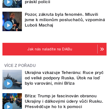
práskl policii
Pozor, zákruta byla fenomén. Mluvili
jsme k milionům posluchačů, vzpomíná
Luboš Machaj
Jak nás naladíte na DABu
VÍCE Z POŘADU
Ukrajina vzkazuje Teheránu: Ruce pryč
od velké podpory Ruska. Útok na loď
bylo varování, míní Bříza
Bříza: Trump je fascinován obranou
Ukrajiny i dálkovými údery vůči Rusku.
Přesvědčuje ho to k pomoci