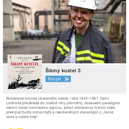
Šikmý kostel 3
Koupit
Románová kronika ztraceného města - léta 1945–1961. Karin
Lednická předkládá do značné míry převratný, dosavadní paradigma
měnící obraz hornického regionu, jehož zahlazenou historii stále
překrývá tlustá vrstva mýtů a zakořeněných stereotypů o „černé
zemi a rudém kraji“.