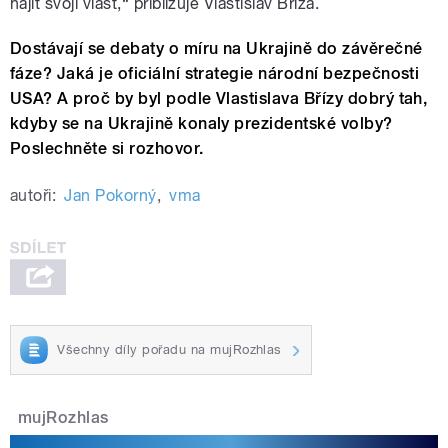
hájit svoji vlast,“ přibližuje Vlastislav Bříza.
Dostávají se debaty o míru na Ukrajině do závěrečné
fáze? Jaká je oficiální strategie národní bezpečnosti
USA? A proč by byl podle Vlastislava Břízy dobrý tah,
kdyby se na Ukrajině konaly prezidentské volby?
Poslechněte si rozhovor.
autoři:
Jan Pokorný
,
vma
Všechny díly pořadu na mujRozhlas
mujRozhlas