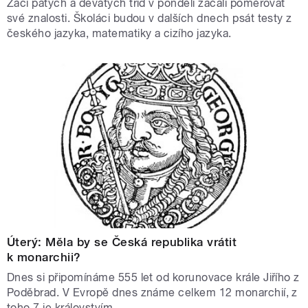
Žáci pátých a devátých tříd v pondělí začali poměřovat
své znalosti. Školáci budou v dalších dnech psát testy z
českého jazyka, matematiky a cizího jazyka.
Úterý: Měla by se Česká republika vrátit
k monarchii?
Dnes si připomínáme 555 let od korunovace krále Jiřího z
Poděbrad. V Evropě dnes známe celkem 12 monarchií, z
toho 7 je královstvím.