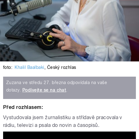
foto:
Khalil Baalbaki
,
Český rozhlas
Zuzana ve středu 27. března odpovídala na vaše
dotazy.
Podívejte se na chat
.
Před rozhlasem:
Vystudovala jsem žurnalistiku a střídavě pracovala v
rádiu, televizi a psala do novin a časopisů.