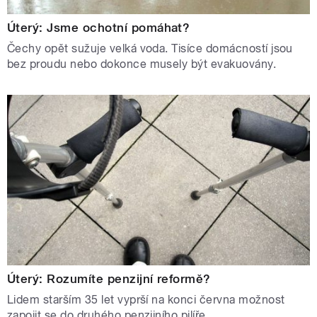
Úterý: Jsme ochotní pomáhat?
Čechy opět sužuje velká voda. Tisíce domácností jsou
bez proudu nebo dokonce musely být evakuovány.
Úterý: Rozumíte penzijní reformě?
Lidem starším 35 let vyprší na konci června možnost
zapojit se do druhého penzijního pilíře.