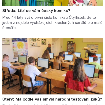
Středa: Líbí se vám český komiks?
Před 44 lety vyšlo první číslo komiksu Čtyřlístek. Je to
jeden z nejdéle vycházejících kreslených seriálů pro malé
čtenáře.
Úterý: Má podle vás smysl národní testování žáků?