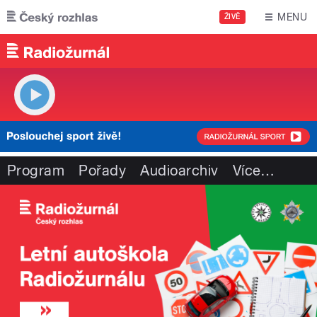
Přejít k hlavnímu obsahu
MENU
ŽIVĚ
Program
Pořady
Audioarchiv
Více
…