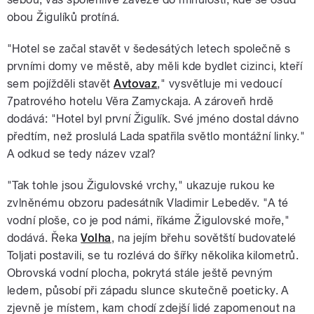
obou Žigulíků protíná.
"Hotel se začal stavět v šedesátých letech společně s
prvními domy ve městě, aby měli kde bydlet cizinci, kteří
sem pojížděli stavět
Avtovaz
," vysvětluje mi vedoucí
7patrového hotelu Věra Zamyckaja. A zároveň hrdě
dodává: "Hotel byl první Žigulík. Své jméno dostal dávno
předtím, než proslulá Lada spatřila světlo montážní linky."
A odkud se tedy název vzal?
"Tak tohle jsou Žigulovské vrchy," ukazuje rukou ke
zvlněnému obzoru padesátník Vladimir Lebeděv. "A té
vodní ploše, co je pod námi, říkáme Žigulovské moře,"
dodává. Řeka
Volha
, na jejím břehu sovětští budovatelé
Toljati postavili, se tu rozlévá do šířky několika kilometrů.
Obrovská vodní plocha, pokrytá stále ještě pevným
ledem, působí při západu slunce skutečně poeticky. A
zjevně je místem, kam chodí zdejší lidé zapomenout na