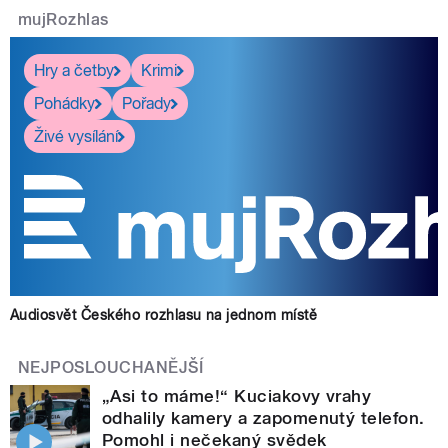
mujRozhlas
Hry a četby
Krimi
Pohádky
Pořady
Živé vysílání
Audiosvět Českého rozhlasu na jednom místě
NEJPOSLOUCHANĚJŠÍ
„Asi to máme!“ Kuciakovy vrahy
odhalily kamery a zapomenutý telefon.
Pomohl i nečekaný svědek