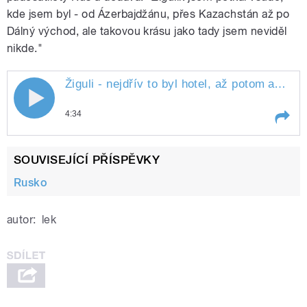
kde jsem byl - od Ázerbajdžánu, přes Kazachstán až po
Dálný východ, ale takovou krásu jako tady jsem neviděl
nikde."
Žiguli - nejdřív to byl hotel, až potom
auto
" s
4:34
Play /
auto
Žiguli - nejdřív to byl hotel, až potom
SOUVISEJÍCÍ PŘÍSPĚVKY
Rusko
autor:
lek
pause