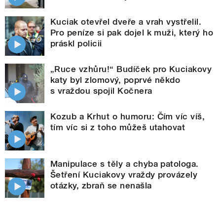
Kuciak otevřel dveře a vrah vystřelil.
Pro peníze si pak dojel k muži, který ho
práskl policii
„Ruce vzhůru!“ Budíček pro Kuciakovy
katy byl zlomový, poprvé někdo
s vraždou spojil Kočnera
Kozub a Krhut o humoru: Čím víc víš,
tím víc si z toho můžeš utahovat
Manipulace s těly a chyba patologa.
Šetření Kuciakovy vraždy provázely
otázky, zbraň se nenašla