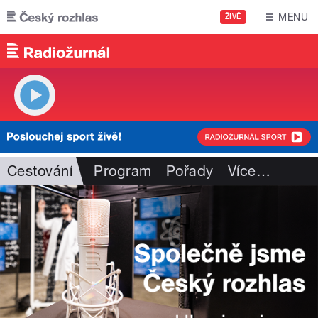
Přejít k hlavnímu obsahu
MENU
ŽIVĚ
Cestování
Program
Pořady
Více
…