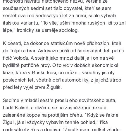
možnosti návratu historického názvu, většina ze
současných sedmi set tisíc obyvatel, kteří se sem
sestěhovali od šedesátých let za prací, si ale vybrala
italskou variantu. "To víte, uším mnoha ruských lidí to zní
lépe," ironicky se usměje sociolog.
K deseti, ba dokonce statisícům nově příchozích, kteří
do Toljati a bran Avtovazu přišli od šedesátých let, patří i
řidič Voloďa. A stejně jako mnozí další je i on na své
bydliště patřičně hrdý. O to víc v dobách ekonomické
krize, která v Rusku kosí, co může - všechny jistoty
posledních let, včetně obří automobilky, z jejíchž útrob
před lety vyjel první Žigulík.
Sedíme v mladší sestře proslulého sovětského auta,
Ladě Kalině, a díváme se na zasněženou řeku a
zalesněné kopce na protějším břehu. "Když se řekne
Žiguli, já si vždycky vybavím tenhle pohled," říká
padesátiletý Rus a dodává: "Žigulík jsem potkal všude,