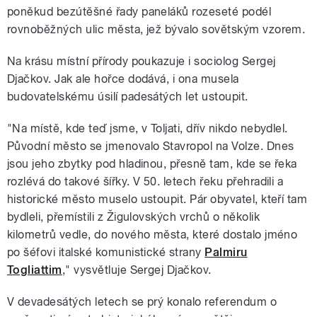
poněkud bezútěšné řady paneláků rozeseté podél
rovnoběžných ulic města, jež bývalo sovětským vzorem.
Na krásu místní přírody poukazuje i sociolog Sergej
Djačkov. Jak ale hořce dodává, i ona musela
budovatelskému úsilí padesátých let ustoupit.
"Na místě, kde teď jsme, v Toljati, dřív nikdo nebydlel.
Původní město se jmenovalo Stavropol na Volze. Dnes
jsou jeho zbytky pod hladinou, přesně tam, kde se řeka
rozlévá do takové šířky. V 50. letech řeku přehradili a
historické město muselo ustoupit. Pár obyvatel, kteří tam
bydleli, přemístili z Žigulovských vrchů o několik
kilometrů vedle, do nového města, které dostalo jméno
po šéfovi italské komunistické strany
Palmiru
Togliattim
," vysvětluje Sergej Djačkov.
V devadesátých letech se prý konalo referendum o