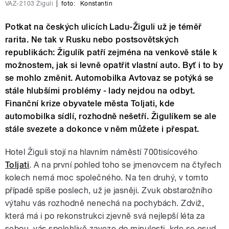
VAZ-2103 Žiguli
|
foto:
Konstantin
Potkat na českých ulicích Ladu-Žiguli už je téměř
rarita. Ne tak v Rusku nebo postsovětských
republikách: Žigulík patří zejména na venkově stále k
možnostem, jak si levně opatřit vlastní auto. Byť i to by
se mohlo změnit. Automobilka Avtovaz se potýká se
stále hlubšími problémy - lady nejdou na odbyt.
Finanční krize obyvatele města Toljati, kde
automobilka sídlí, rozhodně nešetří. Žigulíkem se ale
stále svezete a dokonce v něm můžete i přespat.
Hotel Žiguli stojí na hlavním náměstí 700tisícového
Toljati
. A na první pohled toho se jmenovcem na čtyřech
kolech nemá moc společného. Na ten druhý, v tomto
případě spíše poslech, už je jasněji. Zvuk obstarožního
výtahu vás rozhodně nenechá na pochybách. Zdviž,
která má i po rekonstrukci zjevně svá nejlepší léta za
sebou, vás spolehlivě zaveze do minulosti, kde se osud