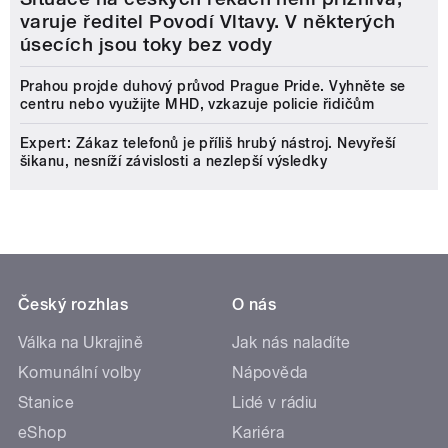
varuje ředitel Povodí Vltavy. V některých
úsecích jsou toky bez vody
Prahou projde duhový průvod Prague Pride. Vyhněte se
centru nebo využijte MHD, vzkazuje policie řidičům
Expert: Zákaz telefonů je příliš hrubý nástroj. Nevyřeší
šikanu, nesníží závislosti a nezlepší výsledky
Český rozhlas
O nás
Válka na Ukrajině
Jak nás naladíte
Komunální volby
Nápověda
Stanice
Lidé v rádiu
eShop
Kariéra