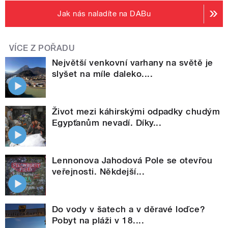
Jak nás naladíte na DABu
VÍCE Z POŘADU
Největší venkovní varhany na světě je
slyšet na míle daleko....
Život mezi káhirskými odpadky chudým
Egypťanům nevadí. Díky...
Lennonova Jahodová Pole se otevřou
veřejnosti. Někdejší...
Do vody v šatech a v děravé loďce?
Pobyt na pláži v 18....