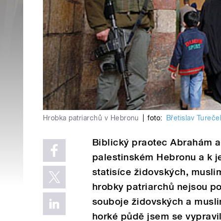
Hrobka patriarchů v Hebronu
|
foto:
Břetislav Tureče
Biblický praotec Abrahám a
palestinském Hebronu a k j
statisíce židovských, musli
hrobky patriarchů nejsou po
souboje židovských a musli
horké půdě jsem se vypravil