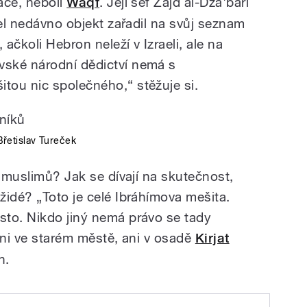
ace, neboli
Waqf
. Její šéf Zajd al-Dža'barí
ael nedávno objekt zařadil na svůj seznam
 ačkoli Hebron neleží v Izraeli, ale na
ské národní dědictví nemá s
tou nic společného,“ stěžuje si.
Břetislav Tureček
í muslimů? Jak se dívají na skutečnost,
židé? „Toto je celé Ibráhímova mešita.
sto. Nikdo jiný nemá právo se tady
ani ve starém městě, ani v osadě
Kirjat
h.