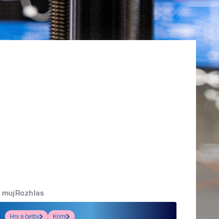
mujRozhlas
Hry a četby
Krimi