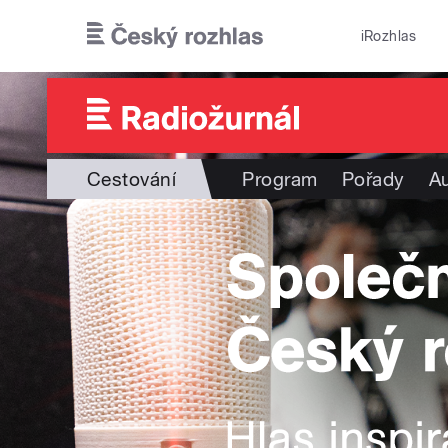
Přejít k hlavnímu obsahu
iRozhlas
Cestování
Program
Pořady
Au