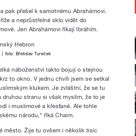
y a pak přešel k samotnému Abrahámovi.
íže a neprůstřelné sklo vidět do
mové. Jen Abrahámovi říkají Ibráhím.
|
foto:
Břetislav Tureček
lká náboženství takto bojují o stejnou
krz to okno. V jednu chvíli jsem se setkal
slimským klukem. Je zvláštní, že se tu
 druhou stranu si však myslím, že to je
dí i muslimové a křesťané. Ale tohle
vskému národu,“ říká Chaim.
é město. Žije tu ovšem i několik tisíc