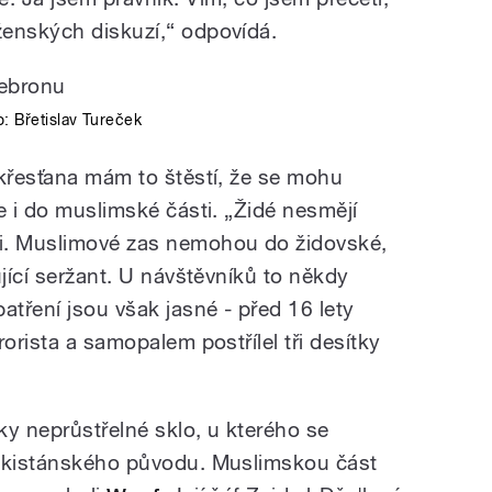
ženských diskuzí,“ odpovídá.
o:
Břetislav Tureček
 křesťana mám to štěstí, že se mohu
e i do muslimské části. „Židé nesmějí
i. Muslimové zas nemohou do židovské,
ující seržant. U návštěvníků to někdy
atření jsou však jasné - před 16 lety
orista a samopalem postřílel tři desítky
ky neprůstřelné sklo, u kterého se
pákistánského původu. Muslimskou část