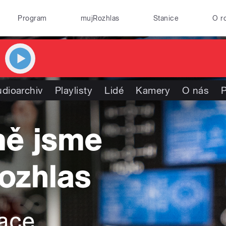
Program
mujRozhlas
Stanice
O r
dioarchiv
Playlisty
Lidé
Kamery
O nás
P