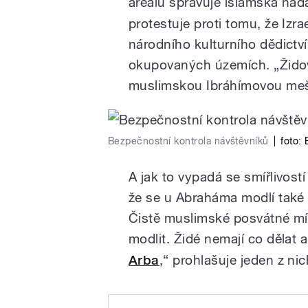
areálu spravuje islámská nad
protestuje proti tomu, že Izr
národního kulturního dědictví,
okupovaných územích. „Židov
muslimskou Ibráhímovou meši
Bezpečnostní kontrola návštěvníků
|
foto:
A jak to vypadá se smířlivost
že se u Abraháma modlí také 
Čistě muslimské posvátné mí
modlit. Židé nemají co dělat 
Arba
,“ prohlašuje jeden z nic