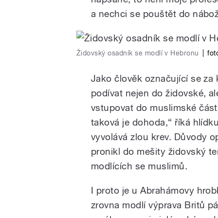
a nechci se pouštět do nábo
Židovský osadník se modlí v Hebronu
|
fot
Jako člověk označující se za
podívat nejen do židovské, al
vstupovat do muslimské část
taková je dohoda,“ říká hlídk
vyvolává zlou krev. Důvody op
pronikl do mešity židovský ter
modlících se muslimů.
I proto je u Abrahámovy hrob
zrovna modlí výprava Britů 