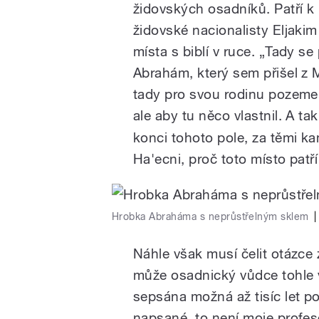
židovských osadníků. Patří k 
židovské nacionalisty Eljaki
místa s biblí v ruce. „Tady s
Abrahám, který sem přišel z 
tady pro svou rodinu pozemek
ale aby tu něco vlastnil. A tak
konci tohoto pole, za těmi k
Ha'ecni, proč toto místo patř
Hrobka Abraháma s neprůstřelným sklem
|
Náhle však musí čelit otázce z
může osadnický vůdce tohle vš
sepsána možná až tisíc let p
napsané, to není moje profese