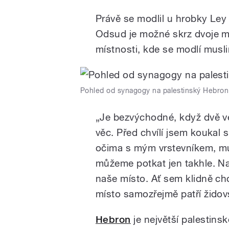
Právě se modlil u hrobky Le
Odsud je možné skrz dvoje mř
místnosti, kde se modlí musli
Pohled od synagogy na palestinský Hebron
„Je bezvýchodné, když dvě ve
věc. Před chvílí jsem koukal s
očima s mým vrstevníkem, mu
můžeme potkat jen takhle. Na
naše místo. Ať sem klidně cho
místo samozřejmě patří žido
Hebron
je největší palestinsk