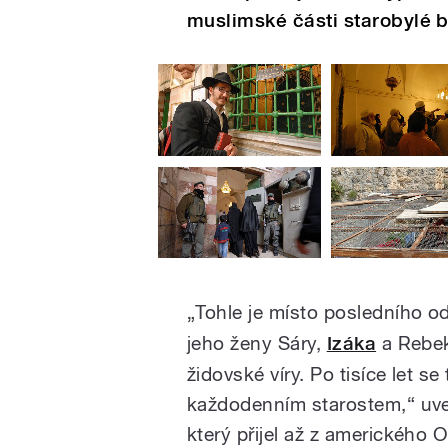
muslimské části starobylé 
„Tohle je místo posledního 
jeho ženy Sáry,
Izáka
a Rebe
židovské víry. Po tisíce let s
každodenním starostem,“ uved
který přijel až z amerického O