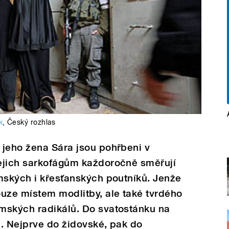
k
,
Český rozhlas
 jeho žena Sára jsou pohřbeni v
ejich sarkofágům každoročně směřují
mských i křesťanských poutníků. Jenže
uze místem modlitby, ale také tvrdého
mských radikálů. Do svatostánku na
. Nejprve do židovské, pak do