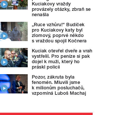
Kuciakovy vraždy
provázely otázky, zbraň se
nenašla
„Ruce vzhůru!“ Budíček
pro Kuciakovy katy byl
zlomový, poprvé někdo
s vraždou spojil Kočnera
Kuciak otevřel dveře a vrah
vystřelil. Pro peníze si pak
dojel k muži, který ho
práskl policii
Pozor, zákruta byla
fenomén. Mluvili jsme
k milionům posluchačů,
vzpomíná Luboš Machaj