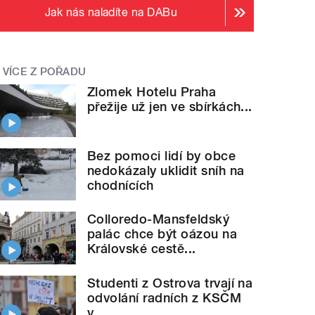
Jak nás naladíte na DABu
VÍCE Z POŘADU
Zlomek Hotelu Praha
přežije už jen ve sbírkách...
Bez pomoci lidí by obce
nedokázaly uklidit sníh na
chodnících
Colloredo-Mansfeldský
palác chce být oázou na
Královské cestě...
Studenti z Ostrova trvají na
odvolání radních z KSČM
v...