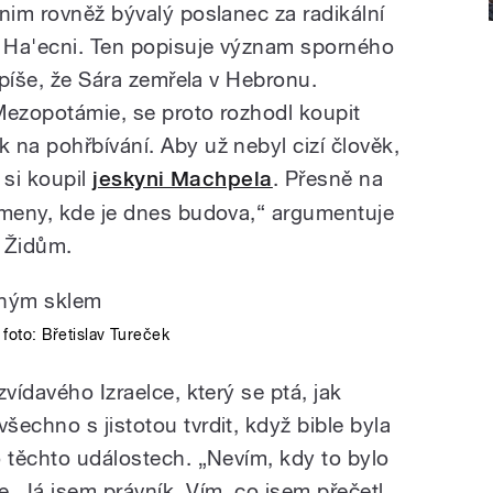
nim rovněž bývalý poslanec za radikální
m Ha'ecni. Ten popisuje význam sporného
e píše, že Sára zemřela v Hebronu.
Mezopotámie, se proto rozhodl koupit
 na pohřbívání. Aby už nebyl cizí člověk,
 si koupil
jeskyni Machpela
. Přesně na
ameny, kde je dnes budova,“ argumentuje
í Židům.
foto:
Břetislav Tureček
vídavého Izraelce, který se ptá, jak
echno s jistotou tvrdit, když bible byla
o těchto událostech. „Nevím, kdy to bylo
. Já jsem právník. Vím, co jsem přečetl,