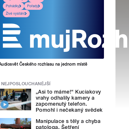
Pohádky
Pořady
Živé vysílání
Audiosvět Českého rozhlasu na jednom místě
NEJPOSLOUCHANĚJŠÍ
„Asi to máme!“ Kuciakovy
vrahy odhalily kamery a
zapomenutý telefon.
Pomohl i nečekaný svědek
Manipulace s těly a chyba
patologa. Šetření