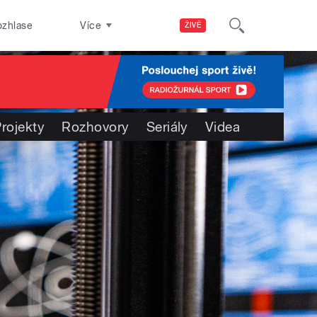
ozhlase
Více
ŽIVĚ
rojekty
Rozhovory
Seriály
Videa