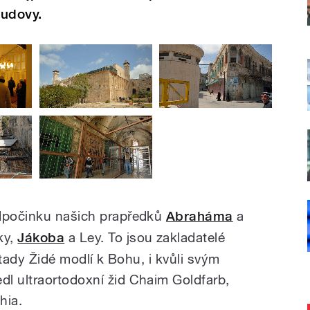
budovy.
odpočinku našich prapředků
Abraháma
a
ky,
Jákoba
a Ley. To jsou zakladatelé
e tady Židé modlí k Bohu, i kvůli svým
l ultraortodoxní žid Chaim Goldfarb,
hia.