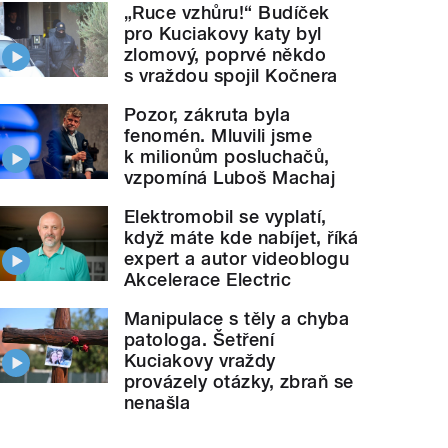
„Ruce vzhůru!“ Budíček
pro Kuciakovy katy byl
zlomový, poprvé někdo
s vraždou spojil Kočnera
Pozor, zákruta byla
fenomén. Mluvili jsme
k milionům posluchačů,
vzpomíná Luboš Machaj
Elektromobil se vyplatí,
když máte kde nabíjet, říká
expert a autor videoblogu
Akcelerace Electric
Manipulace s těly a chyba
patologa. Šetření
Kuciakovy vraždy
provázely otázky, zbraň se
nenašla