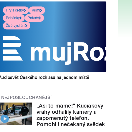
Hry a četby
Krimi
Pohádky
Pořady
Živé vysílání
Audiosvět Českého rozhlasu na jednom místě
NEJPOSLOUCHANĚJŠÍ
„Asi to máme!“ Kuciakovy
vrahy odhalily kamery a
zapomenutý telefon.
Pomohl i nečekaný svědek