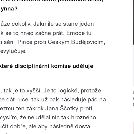
Flynna?
ůže cokoliv. Jakmile se stane jeden
ak se to hned začne prát. Emoce tu
i sérii Třince proti Českým Budějovicím,
evylučuje.
které disciplinární komise uděluje
, tak je to vyšší. Je to logické, protože
e dát ruce, tak už pak následuje pád na
vezmu ten zákrok Jana Ščotky proti
 myslím, že neudělal nic tak hrozného.
učit dobře, ale aby následně dostal