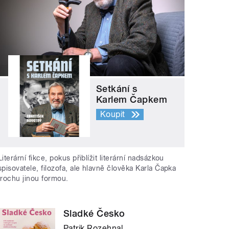
Setkání s
Karlem Čapkem
Koupit
Literární fikce, pokus přiblížit literární nadsázkou
spisovatele, filozofa, ale hlavně člověka Karla Čapka
trochu jinou formou.
Sladké Česko
Patrik Rozehnal