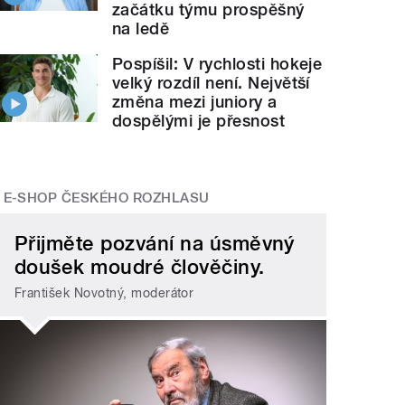
začátku týmu prospěšný
na ledě
Pospíšil: V rychlosti hokeje
velký rozdíl není. Největší
změna mezi juniory a
dospělými je přesnost
E-SHOP ČESKÉHO ROZHLASU
Přijměte pozvání na úsměvný
doušek moudré člověčiny.
František Novotný, moderátor