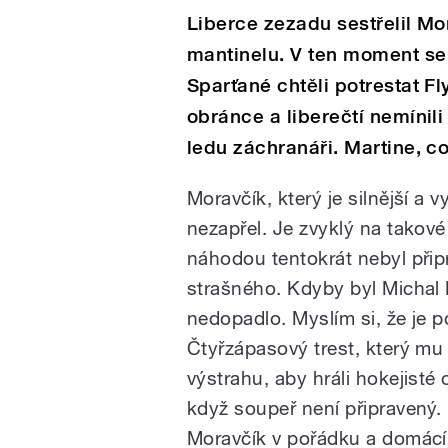
Liberce zezadu sestřelil Mo
mantinelu. V ten moment se
Sparťané chtěli potrestat 
obránce a liberečtí nemínili
ledu záchranáři. Martine, co
Moravčík, který je silnější a 
nezapřel. Je zvyklý na takov
náhodou tentokrát nebyl přip
strašného. Kdyby byl Michal M
nedopadlo. Myslím si, že je p
Čtyřzápasový trest, který mu
výstrahu, aby hráli hokejisté 
když soupeř není připravený.
Moravčík v pořádku a domácí