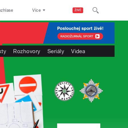
ozhlase
Více
ŽIVĚ
kty
Rozhovory
Seriály
Videa