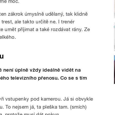
a mě moc.
 ten zákrok úmyslně udělaný, tak klidně
rest, ale takto určitě ne. I trenér
te umět příjimat a také rozdávat rány. Ze
elkého.
nu
ě není úplně vždy ideálně vidět na
ho televizního přenosu. Co se s tím
tyři vstupenky pod kamerou. Já si obvykle
. To nejsem já, ta pleška tam. (smích)
ra, protože musí dát pokyn