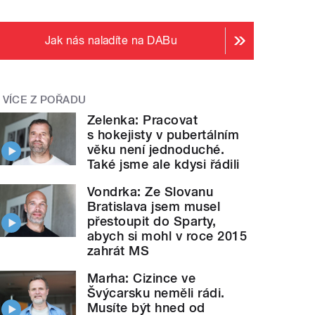
Jak nás naladíte na DABu
VÍCE Z POŘADU
Zelenka: Pracovat
s hokejisty v pubertálním
věku není jednoduché.
Také jsme ale kdysi řádili
Vondrka: Ze Slovanu
Bratislava jsem musel
přestoupit do Sparty,
abych si mohl v roce 2015
zahrát MS
Marha: Cizince ve
Švýcarsku neměli rádi.
Musíte být hned od