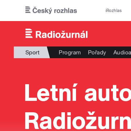
Přejít k hlavnímu obsahu
iRozhlas
Sport
Program
Pořady
Audioa