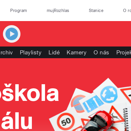
Program
mujRozhlas
Stanice
O r
rchiv
Playlisty
Lidé
Kamery
O nás
Proje