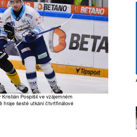
ý Kristián Pospíšil ve vzájemném
vě hraje šesté utkání čtvrtfinálové