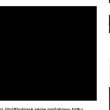
. 2024) v hokejové Tipsport
í čtvrtfinálové série podobnou bitku,