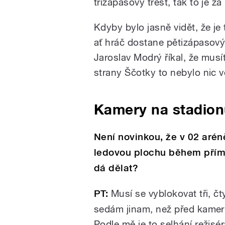
třízápasový trest, tak to je z
Kdyby bylo jasně vidět, že je
ať hráč dostane pětizápasový t
Jaroslav Modrý říkal, že musí
strany Ščotky to nebylo nic v
Kamery na stadio
Není novinkou, že v 02 arén
ledovou plochu během přímé
dá dělat?
PT:
Musí se vyblokovat tři, č
sedám jinam, než před kameru
Podle mě je to selhání režisé