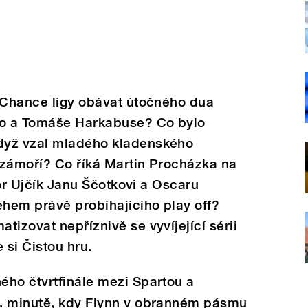
e Chance ligy obávat útočného dua
o a Tomáše Harkabuse? Co bylo
dyž vzal mladého kladenského
 zámoří? Co říká Martin Procházka na
ktor Ujčík Janu Ščotkovi a Oscaru
ěhem právě probíhajícího play off?
tizovat nepříznivě se vyvíjející sérii
 si Čistou hru.
ého čtvrtfinále mezi Spartou a
. minutě, kdy Flynn v obranném pásmu