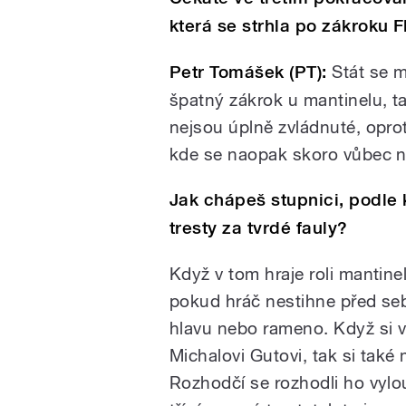
která se strhla po zákroku 
Petr Tomášek (PT):
Stát se m
špatný zákrok u mantinelu, t
nejsou úplně zvládnuté, oprot
kde se naopak skoro vůbec n
Jak chápeš stupnici, podle 
tresty za tvrdé fauly?
Když v tom hraje roli mantinel
pokud hráč nestihne před seb
hlavu nebo rameno. Když si 
Michalovi Gutovi, tak si také
Rozhodčí se rozhodli ho vylo