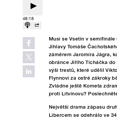
48:18
Musí se Vsetín v semifinál
Jihlavy Tomáše Čachotskéh
záměrem Jaromíra Jágra, k
obránce Jiřího Ticháčka do
výši trestů, které udělil Vi
Flynnovi za ostré zákroky b
Zvládne ještě Kometa zdrama
proti Litvínovu? Poslechněte
Největší drama zápasu druh
Libercem se odehrálo ve 34