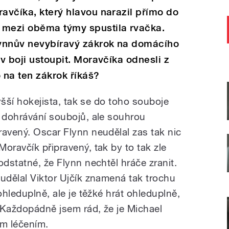
ravčíka, který hlavou narazil přímo do
 mezi oběma týmy spustila rvačka.
Flynnův nevybíravý zákrok na domácího
 v boji ustoupit. Moravčíka odnesli z
 na ten zákrok říkáš?
vyšší hokejista, tak se do toho souboje
é dohrávání soubojů, ale souhrou
ravený. Oscar Flynn neudělal zas tak nic
oravčík připravený, tak by to tak zle
odstatné, že Flynn nechtěl hráče zranit.
 udělal Viktor Ujčík znamená tak trochu
ohleduplně, ale je těžké hrát ohleduplně,
 Každopádně jsem rád, že je Michael
m léčením.