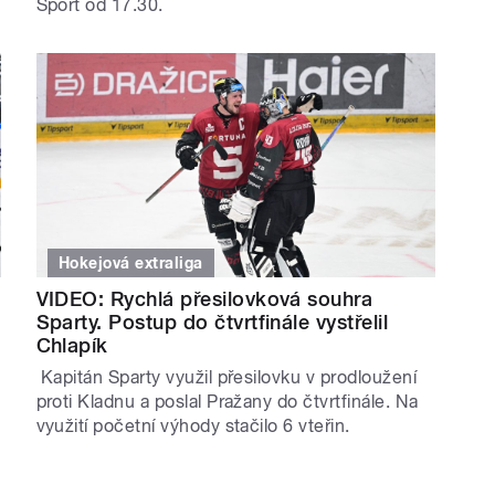
Sport od 17.30.
Hokejová extraliga
VIDEO: Rychlá přesilovková souhra
Sparty. Postup do čtvrtfinále vystřelil
Chlapík
Kapitán Sparty využil přesilovku v prodloužení
proti Kladnu a poslal Pražany do čtvrtfinále. Na
využití početní výhody stačilo 6 vteřin.