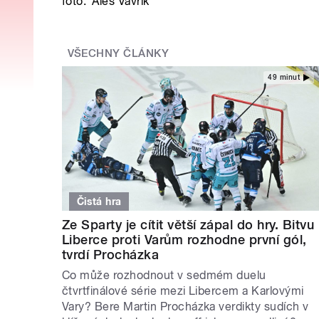
foto:
Aleš Vavřík
VŠECHNY ČLÁNKY
49 minut
Čistá hra
Ze Sparty je cítit větší zápal do hry. Bitvu
Liberce proti Varům rozhodne první gól,
tvrdí Procházka
Co může rozhodnout v sedmém duelu
čtvrtfinálové série mezi Libercem a Karlovými
Vary? Bere Martin Procházka verdikty sudích v