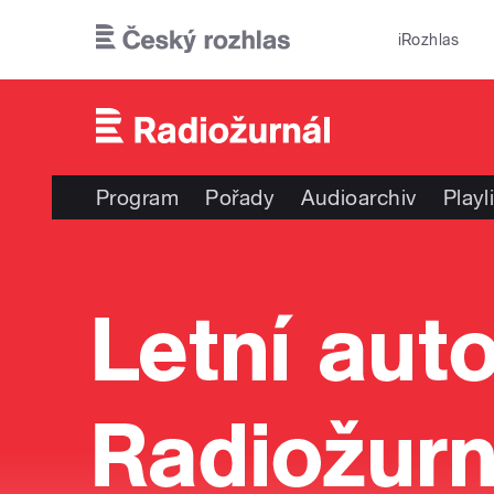
Přejít k hlavnímu obsahu
iRozhlas
Program
Pořady
Audioarchiv
Playl