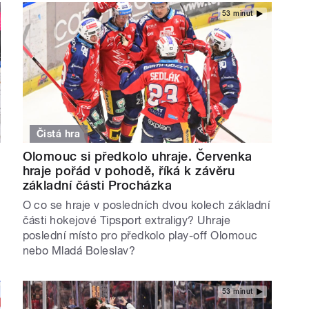
53 minut
Čistá hra
Olomouc si předkolo uhraje. Červenka
hraje pořád v pohodě, říká k závěru
základní části Procházka
O co se hraje v posledních dvou kolech základní
části hokejové Tipsport extraligy? Uhraje
poslední místo pro předkolo play-off Olomouc
nebo Mladá Boleslav?
53 minut