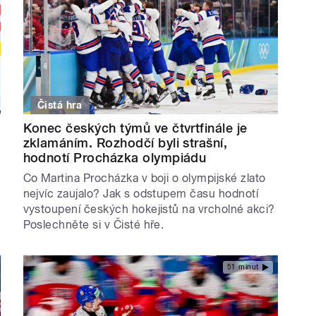
Čistá hra
Konec českých týmů ve čtvrtfinále je
zklamáním. Rozhodčí byli strašní,
hodnotí Procházka olympiádu
Co Martina Procházka v boji o olympijské zlato
nejvíc zaujalo? Jak s odstupem času hodnotí
vystoupení českých hokejistů na vrcholné akci?
Poslechněte si v Čisté hře.
51 minut