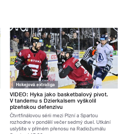
Hokejová extraliga
VIDEO: Hyka jako basketbalový pivot.
V tandemu s Dzierkalsem vyškolil
plzeňskou defenzivu
Čtvrtfinálovou sérii mezi Plzní a Spartou
rozhodne v pondělí večer sedmý duel. Utkání
uslyšíte v přímém přenosu na Radiožurnálu