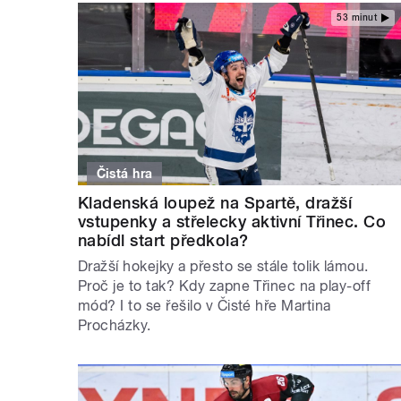
53 minut
Čistá hra
Kladenská loupež na Spartě, dražší
vstupenky a střelecky aktivní Třinec. Co
nabídl start předkola?
Dražší hokejky a přesto se stále tolik lámou.
Proč je to tak? Kdy zapne Třinec na play-off
mód? I to se řešilo v Čisté hře Martina
Procházky.