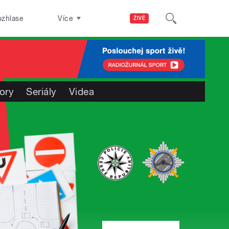
ozhlase
Více
ŽIVĚ
ory
Seriály
Videa