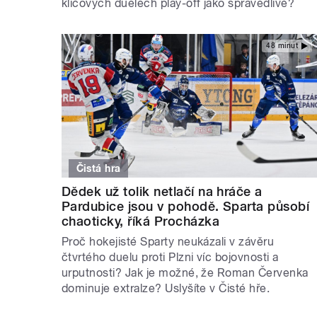
klíčových duelech play-off jako spravedlivé?
48 minut
Čistá hra
Dědek už tolik netlačí na hráče a
Pardubice jsou v pohodě. Sparta působí
chaoticky, říká Procházka
Proč hokejisté Sparty neukázali v závěru
čtvrtého duelu proti Plzni víc bojovnosti a
urputnosti? Jak je možné, že Roman Červenka
dominuje extralze? Uslyšíte v Čisté hře.