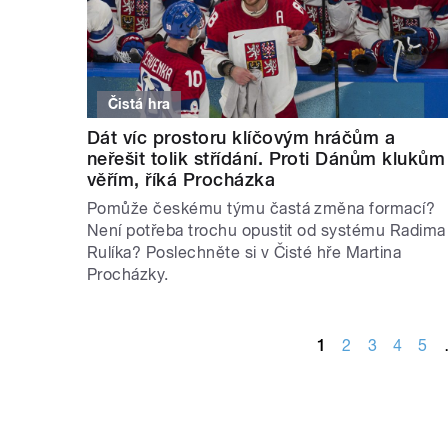
Čistá hra
Dát víc prostoru klíčovým hráčům a
neřešit tolik střídání. Proti Dánům klukům
věřím, říká Procházka
Pomůže českému týmu častá změna formací?
Není potřeba trochu opustit od systému Radima
Rulíka? Poslechněte si v Čisté hře Martina
Procházky.
STRÁNKY
1
2
3
4
5