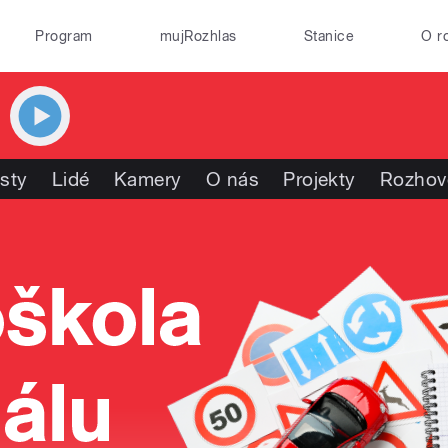
Program
mujRozhlas
Stanice
O r
isty
Lidé
Kamery
O nás
Projekty
Rozhov