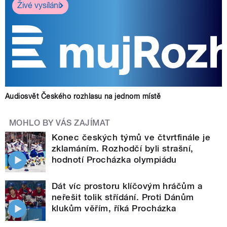
Živé vysílání
Audiosvět Českého rozhlasu na jednom místě
MOHLO BY VÁS ZAJÍMAT
Konec českých týmů ve čtvrtfinále je
zklamáním. Rozhodčí byli strašní,
hodnotí Procházka olympiádu
Dát víc prostoru klíčovým hráčům a
neřešit tolik střídání. Proti Dánům
klukům věřím, říká Procházka