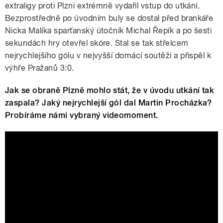
extraligy proti Plzni extrémně vydařil vstup do utkání.
Bezprostředně po úvodním buly se dostal před brankáře
Nicka Malíka sparťanský útočník Michal Řepík a po šesti
sekundách hry otevřel skóre. Stal se tak střelcem
nejrychlejšího gólu v nejvyšší domácí soutěži a přispěl k
výhře Pražanů 3:0.
Jak se obraně Plzně mohlo stát, že v úvodu utkání tak
zaspala? Jaký nejrychlejší gól dal Martin Procházka?
Probíráme námi vybraný videomoment.