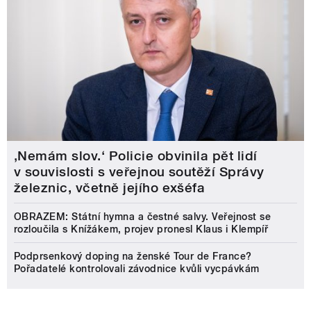
‚Nemám slov.‘ Policie obvinila pět lidí
v souvislosti s veřejnou soutěží Správy
železnic, včetně jejího exšéfa
OBRAZEM: Státní hymna a čestné salvy. Veřejnost se
rozloučila s Knížákem, projev pronesl Klaus i Klempíř
Podprsenkový doping na ženské Tour de France?
Pořadatelé kontrolovali závodnice kvůli vycpávkám