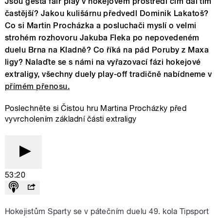
Jsou gesta fair play v hokejovém prostředí čim dál tím
častější? Jakou kulišárnu předvedl Dominik Lakatoš?
Co si Martin Procházka a posluchači myslí o velmi
strohém rozhovoru Jakuba Fleka po nepovedeném
duelu Brna na Kladně? Co říká na pád Poruby z Maxa
ligy? Nalaďte se s námi na vyřazovací fázi hokejové
extraligy, všechny duely play-off tradičně nabídneme v
přímém přenosu.
Poslechněte si Čistou hru Martina Procházky před
vyvrcholením základní části extraligy
53:20
Hokejistům Sparty se v pátečním duelu 49. kola Tipsport