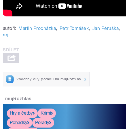
autoři:
Martin Procházka
,
Petr Tomášek
,
Jan Pěruška
,
rej
Všechny díly pořadu na mujRozhlas
mujRozhlas
Hry a četby
Krimi
Pohádky
Pořady