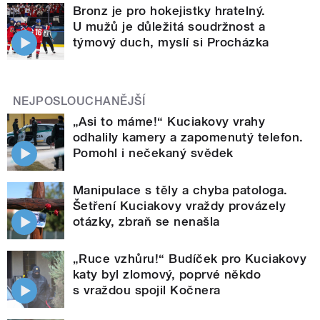
Bronz je pro hokejistky hratelný.
U mužů je důležitá soudržnost a
týmový duch, myslí si Procházka
NEJPOSLOUCHANĚJŠÍ
„Asi to máme!“ Kuciakovy vrahy
odhalily kamery a zapomenutý telefon.
Pomohl i nečekaný svědek
Manipulace s těly a chyba patologa.
Šetření Kuciakovy vraždy provázely
otázky, zbraň se nenašla
„Ruce vzhůru!“ Budíček pro Kuciakovy
katy byl zlomový, poprvé někdo
s vraždou spojil Kočnera