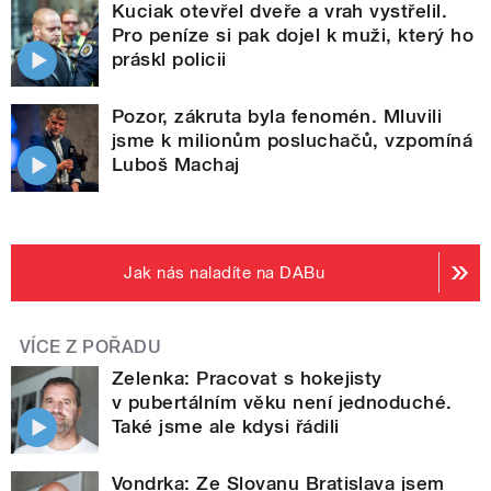
Kuciak otevřel dveře a vrah vystřelil.
Pro peníze si pak dojel k muži, který ho
práskl policii
Pozor, zákruta byla fenomén. Mluvili
jsme k milionům posluchačů, vzpomíná
Luboš Machaj
Jak nás naladíte na DABu
VÍCE Z POŘADU
Zelenka: Pracovat s hokejisty
v pubertálním věku není jednoduché.
Také jsme ale kdysi řádili
Vondrka: Ze Slovanu Bratislava jsem