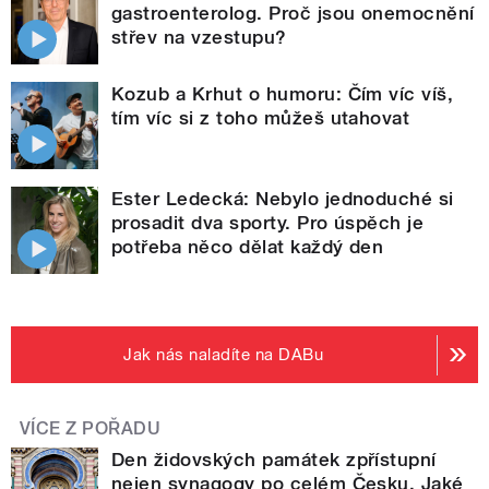
gastroenterolog. Proč jsou onemocnění
střev na vzestupu?
Kozub a Krhut o humoru: Čím víc víš,
tím víc si z toho můžeš utahovat
Ester Ledecká: Nebylo jednoduché si
prosadit dva sporty. Pro úspěch je
potřeba něco dělat každý den
Jak nás naladíte na DABu
VÍCE Z POŘADU
Den židovských památek zpřístupní
nejen synagogy po celém Česku. Jaké