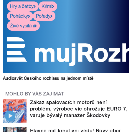
Hry a četby
Krimi
Pohádky
Pořady
Živé vysílání
Audiosvět Českého rozhlasu na jednom místě
MOHLO BY VÁS ZAJÍMAT
Zákaz spalovacích motorů není
problém, výrobce víc ohrožuje EURO 7,
varuje bývalý manažer Škodovky
Hlavně mít kreativní vědu! Nový obor