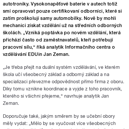
autotroniky. Vysokonapěťové baterie v autech totiž
smí opravovat pouze certifikovaní odborníci, které si
zatím proškolují samy automobilky. Nově by mohli
mechanici získat vzdělání už na středních odborných
školách. „Vzniká poptávka po novém vzdělání, která
přichází často od zaměstnavatelů, kteří potřebují
pracovní sílu,“ říká analytik Informačního centra o
vzdělávání EDUin Jan Zeman.
„Je třeba přejít na duální systém vzdělávání, ve kterém
škola učí všeobecný základ a odborný základ a na
specializaci převezme odpovědnost přímo firma z oboru.
Díky tomu vznikne koordinace a vyjde z toho pracovník,
kterého si všichni přejeme,“ navrhuje analytik Jan
Zeman.
Doporučuje také, jakým směrem by se učební obory
měly vydat: „Mělo by se vyučovat více všeobecných