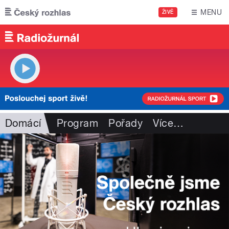
Přejít k hlavnímu obsahu
MENU
ŽIVĚ
Domácí
Program
Pořady
Více
…