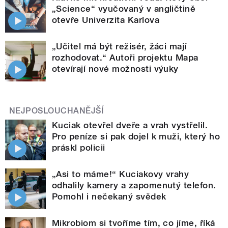
„Science“ vyučovaný v angličtině
otevře Univerzita Karlova
„Učitel má být režisér, žáci mají
rozhodovat.“ Autoři projektu Mapa
otevírají nové možnosti výuky
NEJPOSLOUCHANĚJŠÍ
Kuciak otevřel dveře a vrah vystřelil.
Pro peníze si pak dojel k muži, který ho
práskl policii
„Asi to máme!“ Kuciakovy vrahy
odhalily kamery a zapomenutý telefon.
Pomohl i nečekaný svědek
Mikrobiom si tvoříme tím, co jíme, říká