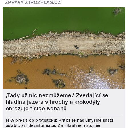
ZPRÁVY Z IROZHLAS.CZ
‚Tady už nic nezmůžeme.‘ Zvedající se
hladina jezera s hrochy a krokodýly
ohrožuje tisíce Keňanů
FIFA přešla do protiútoku: Kritici se nás úmyslně snaží
oslabit, šíří dezinformace. Za Infantinem stojíme