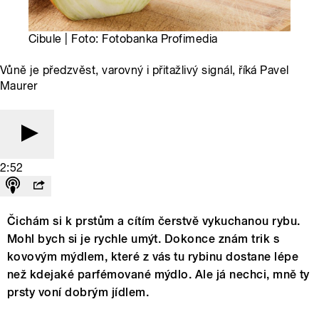
Cibule | Foto: Fotobanka Profimedia
Vůně je předzvěst, varovný i přitažlivý signál, říká Pavel
Maurer
2:52
Čichám si k prstům a cítím čerstvě vykuchanou rybu.
Mohl bych si je rychle umýt. Dokonce znám trik s
kovovým mýdlem, které z vás tu rybinu dostane lépe
než kdejaké parfémované mýdlo. Ale já nechci, mně ty
prsty voní dobrým jídlem.