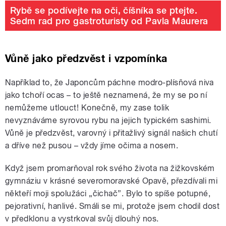
Rybě se podívejte na oči, číšníka se ptejte.
Sedm rad pro gastroturisty od Pavla Maurera
Vůně jako předzvěst i vzpomínka
Například to, že Japoncům páchne modro-plísňová niva
jako tchoří ocas – to ještě neznamená, že my se po ní
nemůžeme utlouct! Konečně, my zase tolik
nevyznáváme syrovou rybu na jejich typickém sashimi.
Vůně je předzvěst, varovný i přitažlivý signál našich chutí
a dříve než pusou – vždy jíme očima a nosem.
Když jsem promarňoval rok svého života na žižkovském
gymnáziu v krásné severomoravské Opavě, přezdívali mi
někteří moji spolužáci „čichač”. Bylo to spíše potupné,
pejorativní, hanlivé. Smáli se mi, protože jsem chodil dost
v předklonu a vystrkoval svůj dlouhý nos.