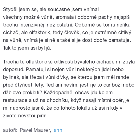
Styděl jsem se, ale současně jsem vnímal
všechny
možné vůně, aromata i odporné pachy nejspíš
trochu intenzivněji než ostatní. Odborně se tomu neříká
čichač, ale olfaktorik, tedy člověk, co je extrémně citlivý
na vůně, vnímá je silně a také si je dost dobře pamatuje.
Tak to jsem asi byl já.
Trocha té olfaktorické citlivosti bývalého čichače mi zbyla
doposud. Pamatuji si nejen vůni některých jídel nebo
bylinek, ale třeba i vůni dívky, se kterou jsem měl rande
před čtyřiceti lety. Teď ani nevím, jestli je to dar boží nebo
ďáblovo prokletí? Každopádně, občas jdu kolem
restaurace a už na chodníku, když nasaji místní odér, je
mi naprosto jasné, že do tohoto lokálu už asi nikdy v
životě nevstoupím!
autoři:
Pavel Maurer
,
anh