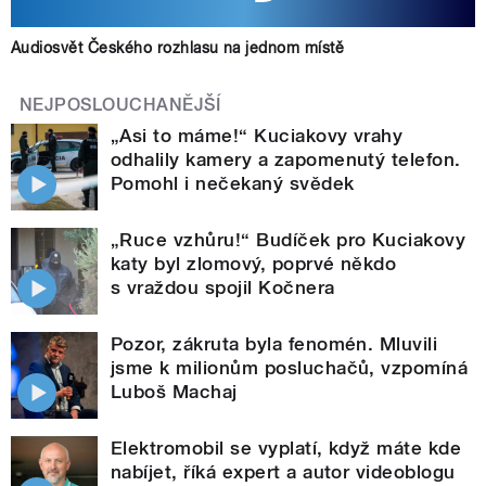
Audiosvět Českého rozhlasu na jednom místě
NEJPOSLOUCHANĚJŠÍ
„Asi to máme!“ Kuciakovy vrahy
odhalily kamery a zapomenutý telefon.
Pomohl i nečekaný svědek
„Ruce vzhůru!“ Budíček pro Kuciakovy
katy byl zlomový, poprvé někdo
s vraždou spojil Kočnera
Pozor, zákruta byla fenomén. Mluvili
jsme k milionům posluchačů, vzpomíná
Luboš Machaj
Elektromobil se vyplatí, když máte kde
nabíjet, říká expert a autor videoblogu