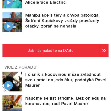
Akcelerace Electric
Manipulace s těly a chyba patologa.
Šetření Kuciakovy vraždy provázely
otázky, zbraň se nenašla
Jak nás naladíte na DABu
VÍCE Z POŘADU
I číšník s kocovinou může zvládnout
svou práci na jedničku, podotýká Pavel
Maurer
Naučme se jíst střídmě. Bez ohledu na
koronavirus, radí Pavel Maurer