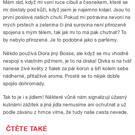
Mám rád, když mi voní ruce cibulí a česnekem, které se
mi dostaly pod kůži, když jsem je najemno krájel. Jsou to
první poslové našich chutí. Pokud mi potravina nevoní na
mých prstech a zelenina či jiná surovina není přirozeně
spojena s mým tělem, tak jak mi to má pak chutnat? To
by nebylo přirozené. Je to podobné jako s parfémy.
Někdo používá Diora jiný Bosse, ale když se mu vhodně
nespojí s vlastním pižmem, je to na draka! Dívka si na tvář
nanese živé květy z fialek za pár korun a šíří kolem sebe
nádherné, přitažlivé aroma. Prostě se to nějak dobře
spojilo dohromady.
Tak to je i s jídlem! Některé vůně nám signalizují úžasný
kulinární zážitek a jiná jídla nemusíme ani ochutnat a už
podle závanu z hrnce víme, že tudy naše cesta nevede.