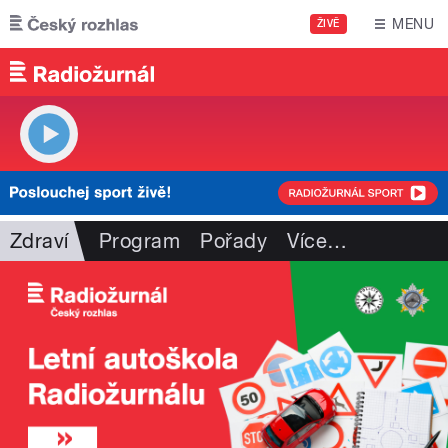
Přejít k hlavnímu obsahu
MENU
ŽIVĚ
Zdraví
Program
Pořady
Více
…