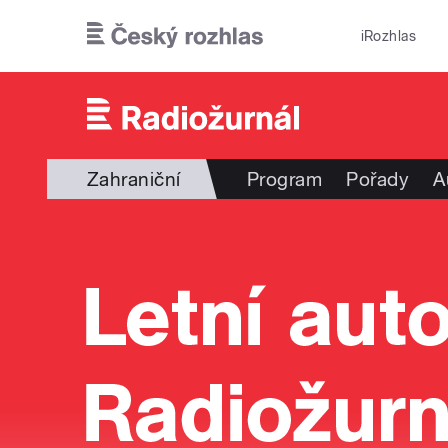
Přejít k hlavnímu obsahu
iRozhlas
Zahraniční
Program
Pořady
A