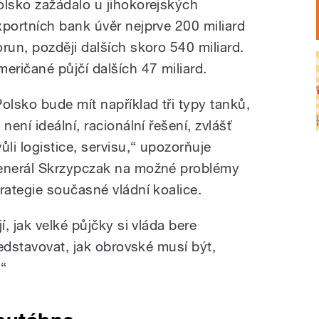
olsko zažádalo u jihokorejských
xportních bank úvěr nejprve 200 miliard
orun, později dalších skoro 540 miliard.
meričané půjčí dalších 47 miliard.
Polsko bude mít například tři typy tanků,
 není ideální, racionální řešení, zvlášť
ůli logistice, servisu,“ upozorňuje
enerál Skrzypczak na možné problémy
trategie současné vládní koalice.
, jak velké půjčky si vláda bere
edstavovat, jak obrovské musí být,
“