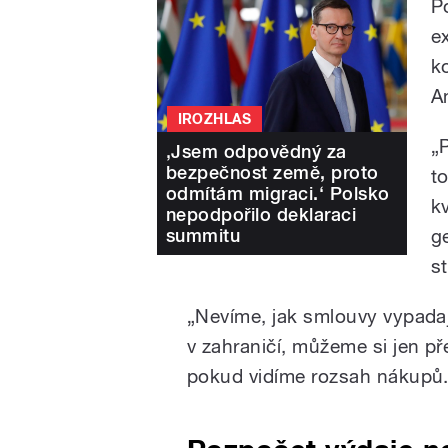
P
e
k
A
IROZHLAS
„
‚Jsem odpovědný za
bezpečnost země, proto
to
odmítám migraci.‘ Polsko
kv
nepodpořilo deklaraci
summitu
g
s
„Nevíme, jak smlouvy vypadají
v zahraničí, můžeme si jen př
pokud vidíme rozsah nákupů.