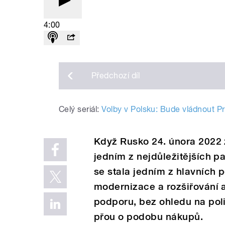
4:00
Předchozí
díl
Celý seriál:
Volby v Polsku: Bude vládnout P
Když Rusko 24. února 2022 z
jedním z nejdůležitějších 
se stala jedním z hlavních p
modernizace a rozšiřování
podporu, bez ohledu na poli
přou o podobu nákupů.