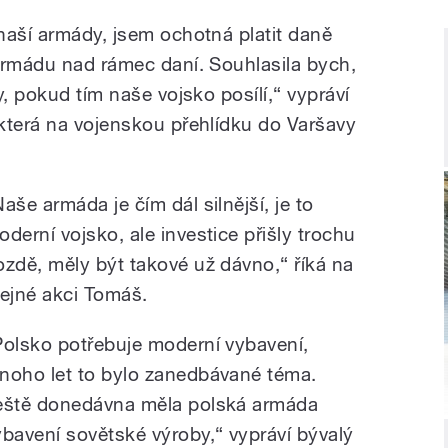
naší armády, jsem ochotná platit daně
armádu nad rámec daní. Souhlasila bych,
y, pokud tím naše vojsko posílí,“ vypráví
která na vojenskou přehlídku do Varšavy
aše armáda je čím dál silnější, je to
oderní vojsko, ale investice přišly trochu
ozdě, měly být takové už dávno,“ říká na
tejné akci Tomáš.
Polsko potřebuje moderní vybavení,
noho let to bylo zanedbávané téma.
eště donedávna měla polská armáda
ybavení sovětské výroby,“ vypráví bývalý