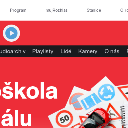
Program
mujRozhlas
Stanice
O r
udioarchiv
Playlisty
Lidé
Kamery
O nás