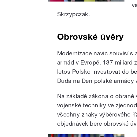
v
Skrzypczak.
Obrovské úvěry
Modernizace navíc souvisí s 
armád v Evropě. 137 miliard z
letos Polsko investovat do b
Duda na Den polské armády v
Na základě zákona o obraně v
vojenské techniky ve zjedno
všechny znaky výběrového říz
objednávek bere obrovské úv