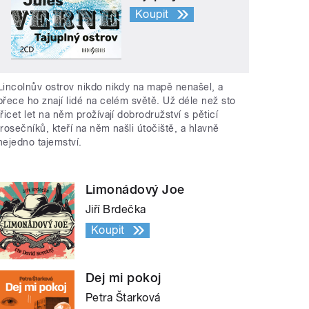
Koupit
Lincolnův ostrov nikdo nikdy na mapě nenašel, a
přece ho znají lidé na celém světě. Už déle než sto
třicet let na něm prožívají dobrodružství s pěticí
trosečníků, kteří na něm našli útočiště, a hlavně
nejedno tajemství.
Limonádový Joe
Jiří Brdečka
Koupit
Dej mi pokoj
Petra Štarková