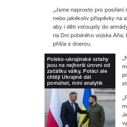
„Jsme naprosto pro posílení 
nebo jakékoliv příspěvky na 
aby i děti vstoupily do armád
na Dni polského vojska Aňa, 
přišla s dcerou.
„N
Polsko-ukrajinské vztahy
jsou na nejhorší úrovni od
m
začátku války. Poláci ale
p
chtějí Ukrajině dál
pomáhat, míní analytik
s
„
m
J
v