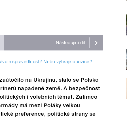
Následující
díl
rávo a spravedlnost? Nebo vyhraje opozice?
aútočilo na Ukrajinu, stalo se Polsko
partnerů napadené země. A bezpečnost
olitických i volebních témat. Zatímco
 armády má mezi Poláky velkou
tické preference, politické strany se