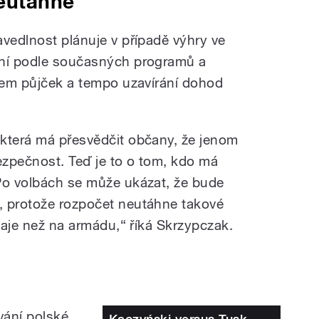
eutáhne
avedlnost plánuje v případě výhry ve
ení podle současných programů a
bjem půjček a tempo uzavírání dohod
která má přesvědčit občany, že jenom
zpečnost. Teď je to o tom, kdo má
Po volbách se může ukázat, že bude
, protože rozpočet neutáhne takové
ýdaje než na armádu,“
říká
Skrzypczak.
vání polské