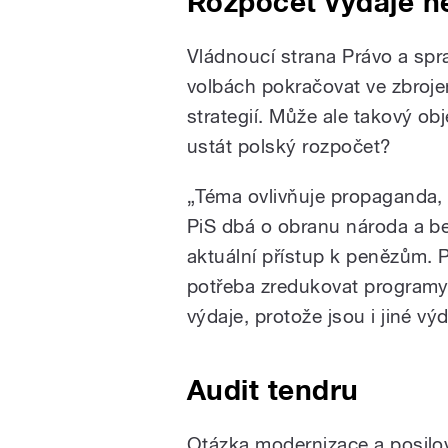
Rozpočet výdaje n
Vládnoucí strana Právo a spr
volbách pokračovat ve zbroj
strategií. Může ale takový o
ustát polský rozpočet?
„Téma ovlivňuje propaganda, 
PiS dbá o obranu národa a be
aktuální přístup k penězům. 
potřeba zredukovat programy
výdaje, protože jsou i jiné v
Audit tendru
Otázka modernizace a posilo