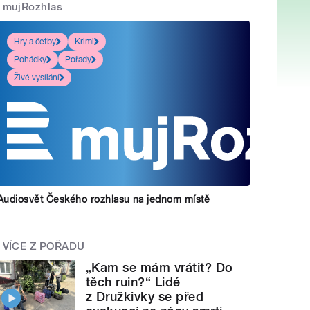
mujRozhlas
Hry a četby
Krimi
Pohádky
Pořady
Živé vysílání
Audiosvět Českého rozhlasu na jednom místě
VÍCE Z POŘADU
„Kam se mám vrátit? Do
těch ruin?“ Lidé
z Družkivky se před