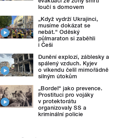
evakuací ze zóny smrti
loučí s domovem
„Když vydrží Ukrajinci,
musíme dokázat se
nebát.“ Oděský
půlmaraton si zaběhli
i Češi
Dunění explozí, záblesky a
spálený vzduch. Kyjev
o víkendu čelil mimořádně
silným útokům
„Bordel“ jako prevence.
Prostituci pro vojáky
v protektorátu
organizovaly SS a
kriminální policie