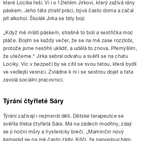
které Locika řeší. Ví i o 12letém Jirkovi, který zažívá rány
páskem. Jeho táta ztratil práci, bývá často doma a začal
pít alkohol. Školák Jirka se táty bojí.
„Když mě mlátí páskem, strašně to bolí a sestřička moc
pláče. Bojím se každý večer, že se na mě zase rozzlobí,
protože jsme nestihli uklidit, a udělá to znova. Přemýšlím,
že utečeme.“ Jirka sebral odvahu a svěřil se na chatu
Lociky. Víc v bezpečí by se cítil se svou tetou, která bydlí
ve vedlejší vesnici. Zvládne k ní i se sestrou dojet a teta
zavolá sociální pracovnici.
Týrání čtyřleté Sáry
Týrání zažívají i nejmenší děti. Dětské terapeutce se
svěřila třeba čtyřletá Sára. Má na zádech modřiny, zdají
se jí noční můry a hystericky brečí. „Maminčin nový
kamarád se na mě často zlobí. Křičí, že neposlouchám.