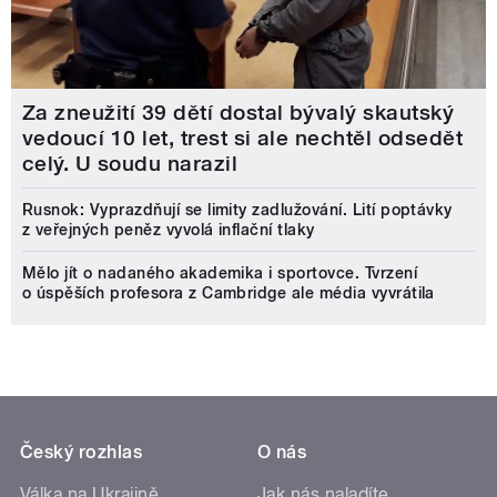
Za zneužití 39 dětí dostal bývalý skautský
vedoucí 10 let, trest si ale nechtěl odsedět
celý. U soudu narazil
Rusnok: Vyprazdňují se limity zadlužování. Lití poptávky
z veřejných peněz vyvolá inflační tlaky
Mělo jít o nadaného akademika i sportovce. Tvrzení
o úspěších profesora z Cambridge ale média vyvrátila
Český rozhlas
O nás
Válka na Ukrajině
Jak nás naladíte