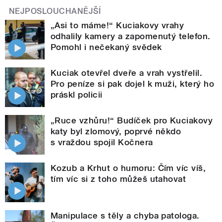
NEJPOSLOUCHANĚJŠÍ
„Asi to máme!“ Kuciakovy vrahy
odhalily kamery a zapomenutý telefon.
Pomohl i nečekaný svědek
Kuciak otevřel dveře a vrah vystřelil.
Pro peníze si pak dojel k muži, který ho
práskl policii
„Ruce vzhůru!“ Budíček pro Kuciakovy
katy byl zlomový, poprvé někdo
s vraždou spojil Kočnera
Kozub a Krhut o humoru: Čím víc víš,
tím víc si z toho můžeš utahovat
Manipulace s těly a chyba patologa.