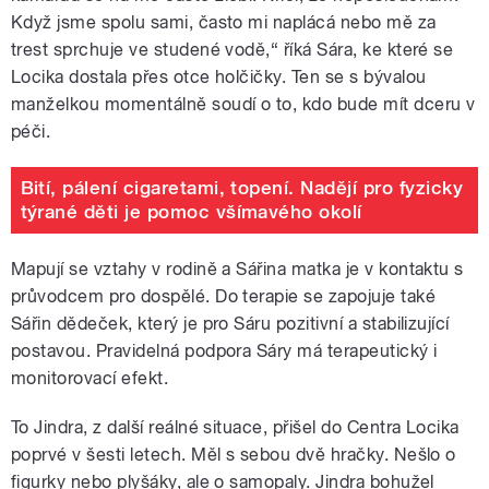
Když jsme spolu sami, často mi naplácá nebo mě za
trest sprchuje ve studené vodě,“ říká Sára, ke které se
Locika dostala přes otce holčičky. Ten se s bývalou
manželkou momentálně soudí o to, kdo bude mít dceru v
péči.
Bití, pálení cigaretami, topení. Nadějí pro fyzicky
týrané děti je pomoc všímavého okolí
Mapují se vztahy v rodině a Sářina matka je v kontaktu s
průvodcem pro dospělé. Do terapie se zapojuje také
Sářin dědeček, který je pro Sáru pozitivní a stabilizující
postavou. Pravidelná podpora Sáry má terapeutický i
monitorovací efekt.
To Jindra, z další reálné situace, přišel do Centra Locika
poprvé v šesti letech. Měl s sebou dvě hračky. Nešlo o
figurky nebo plyšáky, ale o samopaly. Jindra bohužel