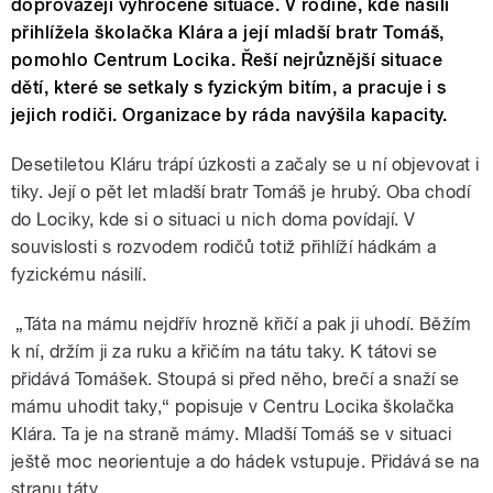
doprovázejí vyhrocené situace. V rodině, kde násilí
přihlížela školačka Klára a její mladší bratr Tomáš,
pomohlo Centrum Locika. Řeší nejrůznější situace
dětí, které se setkaly s fyzickým bitím, a pracuje i s
jejich rodiči. Organizace by ráda navýšila kapacity.
Desetiletou Kláru trápí úzkosti a začaly se u ní objevovat i
tiky. Její o pět let mladší bratr Tomáš je hrubý. Oba chodí
do Lociky, kde si o situaci u nich doma povídají. V
souvislosti s rozvodem rodičů totiž přihlíží hádkám a
fyzickému násilí.
„Táta na mámu nejdřív hrozně křičí a pak ji uhodí. Běžím
k ní, držím ji za ruku a křičím na tátu taky. K tátovi se
přidává Tomášek. Stoupá si před něho, brečí a snaží se
mámu uhodit taky,“ popisuje v Centru Locika školačka
Klára. Ta je na straně mámy. Mladší Tomáš se v situaci
ještě moc neorientuje a do hádek vstupuje. Přidává se na
stranu táty.