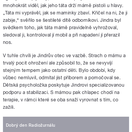
mnohokrát viděl, jak jeho táta drží mámě pistoli u hlavy.
„Táta mi vyprávěl, jak se maminky zbaví. Křičel na ni, že ji
zabije,“ svěřilo se šestileté dítě odborníkovi. Jindra byl
svědkem toho, jak táta mámě pravidelně vyhrožoval,
sledoval ji, kontroloval jí mobil a při napadení jí přerazil
nos.
V tuhle chvíli je Jindrův otec ve vazbě. Strach o mámu a
trvalý pocit ohrožení ale způsobil to, že se nevyvíjí
stejným tempem jako ostatní děti. Bylo období, kdy
vůbec nemluvil, odmítal jíst příborem a pomočoval se.
Dětská psycholožka poskytuje Jindrovi specializovanou
podporu a stabilizaci. S mámou pak chlapec chodí na
terapie, v rámci které se oba snaží vyrovnat s tím, co
zažili.
Dobrý den Radiožurnálu