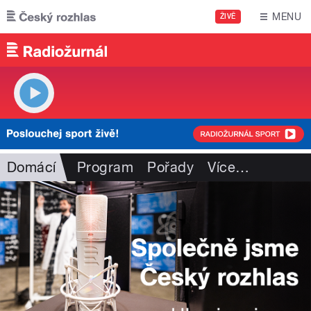
Přejít k hlavnímu obsahu
MENU
ŽIVĚ
Domácí
Program
Pořady
Více
…