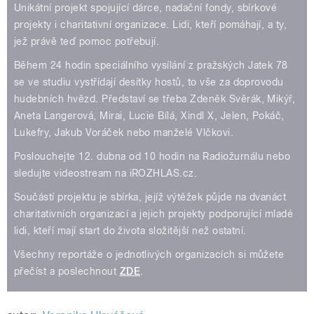
Unikátní projekt spojující dárce, nadační fondy, sbírkové
projekty i charitativní organizace. Lidi, kteří pomáhají, a ty,
jež právě teď pomoc potřebují.
Během 24 hodin speciálního vysílání z pražských Jatek 78
se ve studiu vystřídají desítky hostů, to vše za doprovodu
hudebních hvězd. Představí se třeba Zdeněk Svěrák, Mikýř,
Aneta Langerová, Mirai, Lucie Bílá, Xindl X, Jelen, Pokáč,
Lukefry, Jakub Voráček nebo manželé Vlčkovi.
Poslouchejte 12. dubna od 10 hodin na Radiožurnálu nebo
sledujte videostream na iROZHLAS.cz.
Součástí projektu je sbírka, jejíž výtěžek půjde na dvanáct
charitativních organizací a jejich projekty podporující mladé
lidi, kteří mají start do života složitější než ostatní.
Všechny reportáže o jednotlivých organizacích si můžete
přečíst a poslechnout
ZDE
.