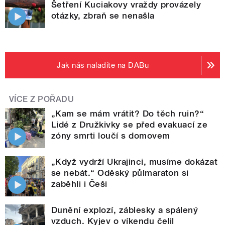
Šetření Kuciakovy vraždy provázely
otázky, zbraň se nenašla
Jak nás naladíte na DABu
VÍCE Z POŘADU
„Kam se mám vrátit? Do těch ruin?“
Lidé z Družkivky se před evakuací ze
zóny smrti loučí s domovem
„Když vydrží Ukrajinci, musíme dokázat
se nebát.“ Oděský půlmaraton si
zaběhli i Češi
Dunění explozí, záblesky a spálený
vzduch. Kyjev o víkendu čelil