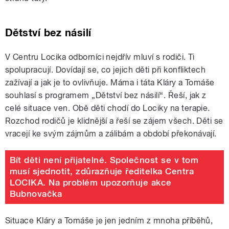
Dětství bez násilí
V Centru Locika odborníci nejdřív mluví s rodiči. Ti
spolupracují. Dovídají se, co jejich děti při konfliktech
zažívají a jak je to ovlivňuje. Máma i táta Kláry a Tomáše
souhlasí s programem „Dětství bez násilí“. Řeší, jak z
celé situace ven. Obě děti chodí do Lociky na terapie.
Rozchod rodičů je klidnější a řeší se zájem všech. Děti se
vracejí ke svým zájmům a zálibám a období překonávají.
Bít děti není přijatelné. Společnost se v tom
musí sjednotit, zdůrazňuje ředitelka Centra
LOCIKA. Na problém upozorňuje akce
Bubnovačka
Situace Kláry a Tomáše je jen jedním z mnoha příběhů,