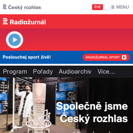
Přejít k hlavnímu obsahu
MENU
ŽIVĚ
Program
Pořady
Audioarchiv
Více
…