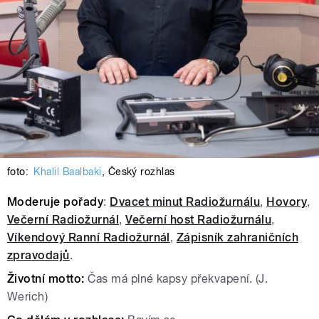
foto:
Khalil Baalbaki
,
Český rozhlas
Moderuje pořady
:
Dvacet minut Radiožurnálu
,
Hovory
,
Večerní Radiožurnál
,
Večerní host Radiožurnálu
,
Víkendový Ranní Radiožurnál
,
Zápisník zahraničních
zpravodajů
.
Životní motto:
Čas má plné kapsy překvapení. (J.
Werich)