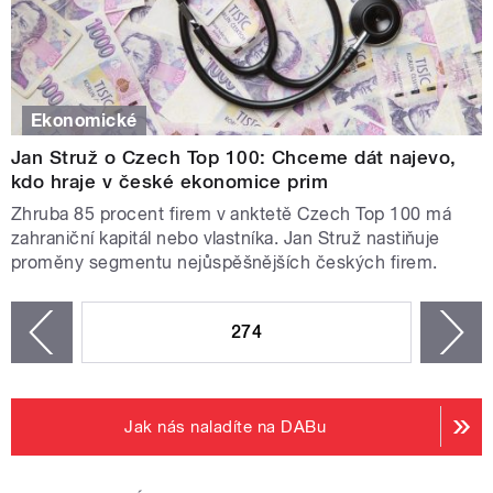
Ekonomické
Jan Struž o Czech Top 100: Chceme dát najevo,
kdo hraje v české ekonomice prim
Zhruba 85 procent firem v anktetě Czech Top 100 má
zahraniční kapitál nebo vlastníka. Jan Struž nastiňuje
proměny segmentu nejůspěšnějších českých firem.
STRÁNKY
274
n
zí
Jak nás naladíte na DABu