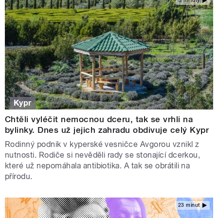
3 minuty
Kypr
Chtěli vyléčit nemocnou dceru, tak se vrhli na
bylinky. Dnes už jejich zahradu obdivuje celý Kypr
Rodinný podnik v kyperské vesničce Avgorou vznikl z
nutnosti. Rodiče si nevěděli rady se stonající dcerkou,
které už nepomáhala antibiotika. A tak se obrátili na
přírodu.
23 minut