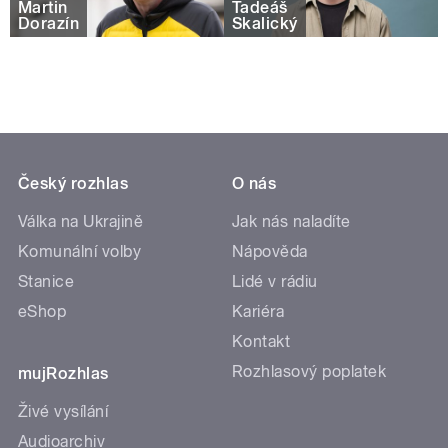
Martin
Tadeáš
Dorazín
Skalický
Český rozhlas
O nás
Válka na Ukrajině
Jak nás naladíte
Komunální volby
Nápověda
Stanice
Lidé v rádiu
eShop
Kariéra
Kontakt
Rozhlasový poplatek
mujRozhlas
Živé vysílání
Audioarchiv