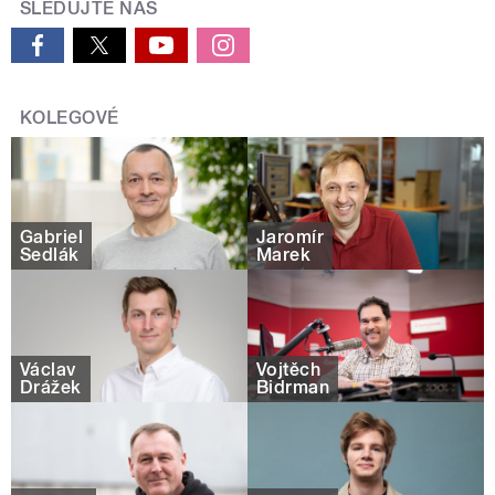
SLEDUJTE NÁS
KOLEGOVÉ
Gabriel
Jaromír
Sedlák
Marek
Václav
Vojtěch
Drážek
Bidrman