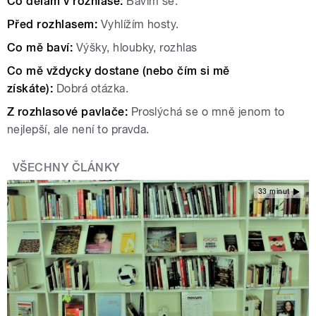
Co dělám v rozhlase:
Bavím se.
Před rozhlasem:
Vyhlížím hosty.
Co mě baví:
Výšky, hloubky, rozhlas
Co mě vždycky dostane (nebo čím si mě
získáte):
Dobrá otázka.
Z rozhlasové pavlače:
Proslýchá se o mně jenom to
nejlepší, ale není to pravda.
VŠECHNY ČLÁNKY
33 minut