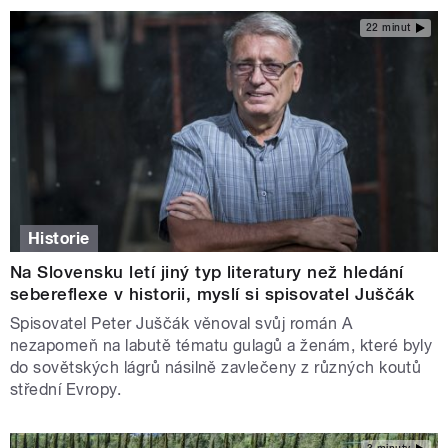
22 minut
Historie
Na Slovensku letí jiný typ literatury než hledání
sebereflexe v historii, myslí si spisovatel Juščák
Spisovatel Peter Juščák věnoval svůj román A
nezapomeň na labutě tématu gulagů a ženám, které byly
do sovětských lágrů násilně zavlečeny z různých koutů
střední Evropy.