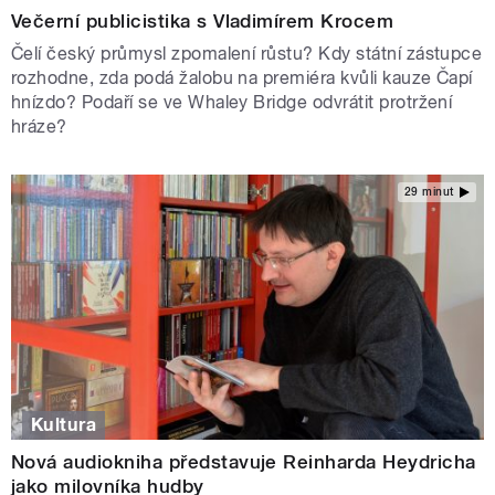
Večerní publicistika s Vladimírem Krocem
Čelí český průmysl zpomalení růstu? Kdy státní zástupce
rozhodne, zda podá žalobu na premiéra kvůli kauze Čapí
hnízdo? Podaří se ve Whaley Bridge odvrátit protržení
hráze?
29 minut
Kultura
Nová audiokniha představuje Reinharda Heydricha
jako milovníka hudby