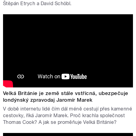
Štěpán Etrych a David Schöbl.
Velká Británie je země stále vstřícná, ubezpečuje
londýnský zpravodaj Jaromír Marek
V době internetu lidé čím dál méně cestují přes kamenné
cestovky, říká Jaromír Marek. Proč krachla společnost
Thomas Cook? A jak se proměňuje Velká Británie?