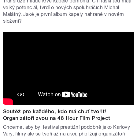
Transfuze mladé krve kapele pomohla. Chinaski teď mají
velký potenciál, tvrdí o nových spoluhráčích Michal
Malátný. Jaké je první album kapely nahrané v novém
složení?
Soutěž pro každého, kdo má chuť tvořit!
Organizátoři zvou na 48 Hour Film Project
Chceme, aby byl festival prestižní podobně jako Karlovy
Vary, filmy ale se tvoří až na akci, přibližují organizátoři