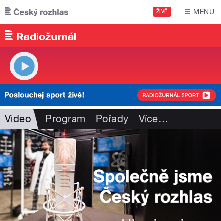
Přejít k hlavnímu obsahu
MENU
ŽIVĚ
Video
Program
Pořady
Více
…