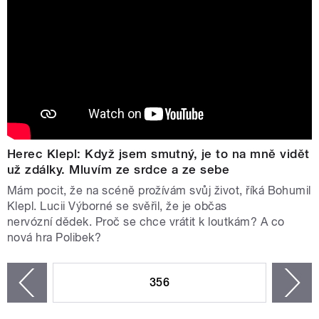
Herec Klepl: Když jsem smutný, je to na mně vidět
už zdálky. Mluvím ze srdce a ze sebe
Mám pocit, že na scéně prožívám svůj život, říká Bohumil
Klepl. Lucii Výborné se svěřil, že je občas
nervózní dědek. Proč se chce vrátit k loutkám? A co
nová hra Polibek?
STRÁNKY
356
n
zí