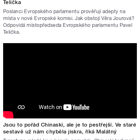
Telička
Poslanci Evropského parlamentu prověřují adepty na
místa v nové Evropské komisi. Jak obstojí Věra Jourová?
Odpovídá místopředseda Evropského parlamentu Pavel
Telička.
Jsou to pořád Chinaski, ale je to pestřejší. Ve staré
sestavě už nám chyběla jiskra, říká Malátný