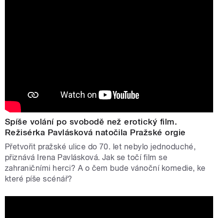
Spíše volání po svobodě než erotický film.
Režisérka Pavlásková natočila Pražské orgie
Přetvořit pražské ulice do 70. let nebylo jednoduché,
přiznává Irena Pavlásková. Jak se točí film se
zahraničními herci? A o čem bude vánoční komedie, ke
které píše scénář?