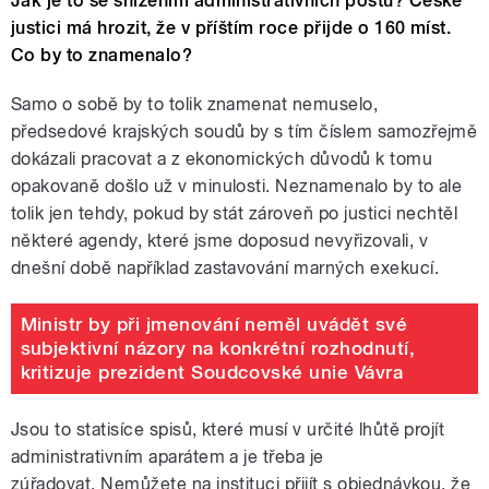
Jak je to se snížením administrativních postů? České
justici má hrozit, že v příštím roce přijde o 160 míst.
Co by to znamenalo?
Samo o sobě by to tolik znamenat nemuselo,
předsedové krajských soudů by s tím číslem samozřejmě
dokázali pracovat a z ekonomických důvodů k tomu
opakovaně došlo už v minulosti. Neznamenalo by to ale
tolik jen tehdy, pokud by stát zároveň po justici nechtěl
některé agendy, které jsme doposud nevyřizovali, v
dnešní době například zastavování marných exekucí.
Ministr by při jmenování neměl uvádět své
subjektivní názory na konkrétní rozhodnutí,
kritizuje prezident Soudcovské unie Vávra
Jsou to statisíce spisů, které musí v určité lhůtě projít
administrativním aparátem a je třeba je
zúřadovat.
Nemůžete na instituci přijít s objednávkou, že