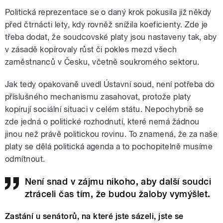
Politická reprezentace se o daný krok pokusila již někdy
před čtrnácti lety, kdy rovněž snížila koeficienty. Zde je
třeba dodat, že soudcovské platy jsou nastaveny tak, aby
v zásadě kopírovaly růst či pokles mezd všech
zaměstnanců v Česku, včetně soukromého sektoru.
Jak tedy opakovaně uvedl Ústavní soud, není potřeba do
příslušného mechanismu zasahovat, protože platy
kopírují sociální situaci v celém státu. Nepochybně se
zde jedná o politické rozhodnutí, které nemá žádnou
jinou než právě politickou rovinu. To znamená, že za naše
platy se dělá politická agenda a to pochopitelně musíme
odmítnout.
Není snad v zájmu nikoho, aby další soudci
ztráceli čas tím, že budou žaloby vymýšlet.
Zastání u senátorů, na které jste sázeli, jste se