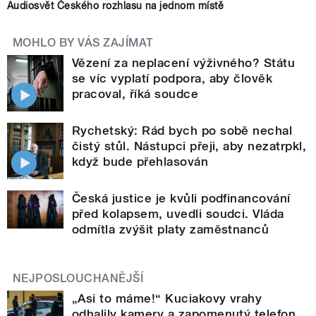
Audiosvět Českého rozhlasu na jednom místě
MOHLO BY VÁS ZAJÍMAT
Vězení za neplacení výživného? Státu
se víc vyplatí podpora, aby člověk
pracoval, říká soudce
Rychetský: Rád bych po sobě nechal
čistý stůl. Nástupci přeji, aby nezatrpkl,
když bude přehlasován
Česká justice je kvůli podfinancování
před kolapsem, uvedli soudci. Vláda
odmítla zvýšit platy zaměstnanců
NEJPOSLOUCHANĚJŠÍ
„Asi to máme!“ Kuciakovy vrahy
odhalily kamery a zapomenutý telefon.