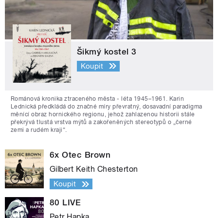
Šikmý kostel 3
Koupit
Románová kronika ztraceného města - léta 1945–1961. Karin
Lednická předkládá do značné míry převratný, dosavadní paradigma
měnící obraz hornického regionu, jehož zahlazenou historii stále
překrývá tlustá vrstva mýtů a zakořeněných stereotypů o „černé
zemi a rudém kraji“.
6x Otec Brown
Gilbert Keith Chesterton
Koupit
80 LIVE
Petr Hapka