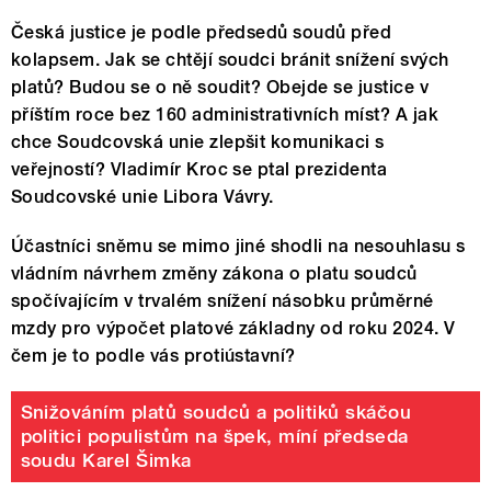
Česká justice je podle předsedů soudů před
kolapsem. Jak se chtějí soudci bránit snížení svých
platů? Budou se o ně soudit? Obejde se justice v
příštím roce bez 160 administrativních míst? A jak
chce Soudcovská unie zlepšit komunikaci s
veřejností? Vladimír Kroc se ptal prezidenta
Soudcovské unie Libora Vávry.
Účastníci sněmu se mimo jiné shodli na nesouhlasu s
vládním návrhem změny zákona o platu soudců
spočívajícím v trvalém snížení násobku průměrné
mzdy pro výpočet platové základny od roku 2024. V
čem je to podle vás protiústavní?
Snižováním platů soudců a politiků skáčou
politici populistům na špek, míní předseda
soudu Karel Šimka