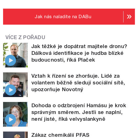
Jak nás naladíte na DABu
VÍCE Z POŘADU
Jak těžké je dopátrat majitele dronu?
Dálková identifikace je hudba blízké
budoucnosti, říká Plaček
Vztah k řízení se zhoršuje. Lidé za
volantem běžně sledují sociální sítě,
upozorňuje Novotný
Dohoda o odzbrojení Hamásu je krok
správným směrem. Jestli se naplní,
není jisté, říká velvyslankyně
Zákaz chemikálií PFAS