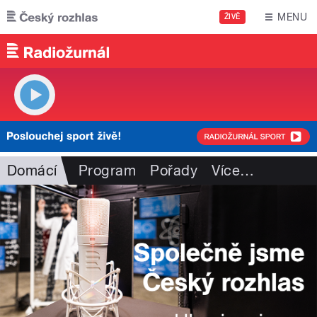
Přejít k hlavnímu obsahu
MENU
ŽIVĚ
Domácí
Program
Pořady
Více
…