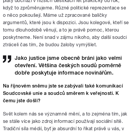
platy dochází v nižších desítkách let prakticky ob rok,
když to zprůměrujeme. Různé politické reprezentace se
o něco pokoušejí. Máme už zpracované balíčky
argumentů, které jsou k dispozici. Jsou kolegové, kteří se
tomu dlouhodobě věnují, a to je právě pomoc, kterou
poskytneme. Není snad v zájmu nikoho, aby další soudci
ztráceli čas tím, že budou žaloby vymýšlet.
Jako justice jsme obecně bráni jako velmi
otevření. Většina českých soudů poměrně
dobře poskytuje informace novinářům.
Na říjnovém sněmu jste se zabývali také komunikací
Soudcovské unie a soudců směrem k veřejnosti. K
čemu jste došli?
Svět kolem nás se významně mění, a to zejména tím, jak
se stále více jako zdroj informací používají sociální sítě.
Tradiční síla médií, byť je absurdní to říkat právě u vás, v