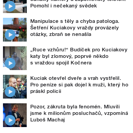
Pomohl i nečekaný svědek
Manipulace s těly a chyba patologa.
Šetření Kuciakovy vraždy provázely
otázky, zbraň se nenašla
„Ruce vzhůru!“ Budíček pro Kuciakovy
katy byl zlomový, poprvé někdo
s vraždou spojil Kočnera
Kuciak otevřel dveře a vrah vystřelil.
Pro peníze si pak dojel k muži, který ho
práskl policii
Pozor, zákruta byla fenomén. Mluvili
jsme k milionům posluchačů, vzpomíná
Luboš Machaj