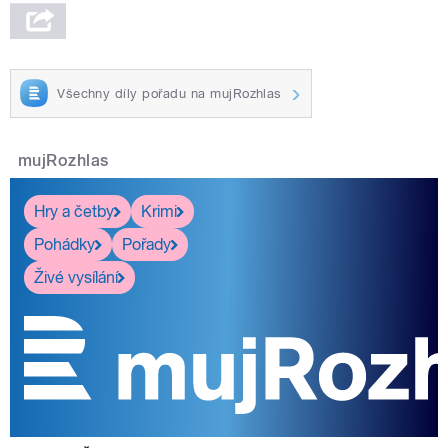
Všechny díly pořadu na mujRozhlas
mujRozhlas
Hry a četby
Krimi
Pohádky
Pořady
Živé vysílání