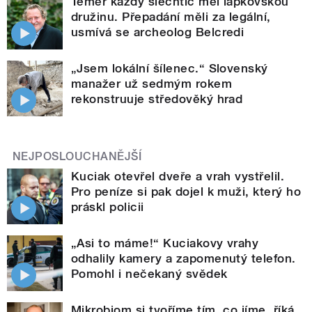
Téměř každý šlechtic měl lapkovskou
družinu. Přepadání měli za legální,
usmívá se archeolog Belcredi
„Jsem lokální šílenec.“ Slovenský
manažer už sedmým rokem
rekonstruuje středověký hrad
NEJPOSLOUCHANĚJŠÍ
Kuciak otevřel dveře a vrah vystřelil.
Pro peníze si pak dojel k muži, který ho
práskl policii
„Asi to máme!“ Kuciakovy vrahy
odhalily kamery a zapomenutý telefon.
Pomohl i nečekaný svědek
Mikrobiom si tvoříme tím, co jíme, říká