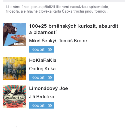
Literární fikce, pokus přiblížit literární nadsázkou spisovatele,
filozofa, ale hlavně člověka Karla Čapka trochu jinou formou.
100+25 brněnských kuriozit, absurdit
a bizarností
Miloš Šenkýř, Tomáš Kremr
Koupit
HoKlaFaKla
Ondřej Kukal
Koupit
Limonádový Joe
Jiří Brdečka
Koupit