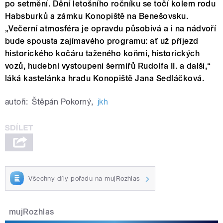
po setmění. Dění letošního ročníku se točí kolem rodu
Habsburků a zámku Konopiště na Benešovsku.
„Večerní atmosféra je opravdu působivá a i na nádvoří
bude spousta zajímavého programu: ať už příjezd
historického kočáru taženého koňmi, historických
vozů, hudební vystoupení šermířů Rudolfa II. a další,“
láká kastelánka hradu Konopiště Jana Sedláčková.
autoři:
Štěpán Pokorný
,
jkh
Všechny díly pořadu na mujRozhlas
mujRozhlas