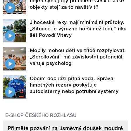
nejen synagogy po celém Česku. Jaké
objekty stojí za to navštívit?
Jihočeské řeky mají minimální průtoky.
„Situace je výrazně horší než loni,“ říká
šéf Povodí Vltavy
Mobily mohou děti ve třídě rozptylovat.
„Scrollování“ má závislostní potenciál,
varuje psycholog
Obcím dochází pitná voda. Správa
hmotných rezerv poskytuje
autocisterny nebo potrubní systémy
E-SHOP ČESKÉHO ROZHLASU
Přijměte pozvání na úsměvný doušek moudré