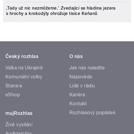
‚Tady už nic nezmůžeme.‘ Zvedající se hladina jezera
s hrochy a krokodýly ohrožuje tisíce Keňanů
Český rozhlas
O nás
Válka na Ukrajině
Jak nás naladíte
Komunální volby
Nápověda
Stanice
Lidé v rádiu
eShop
Kariéra
Kontakt
Rozhlasový poplatek
mujRozhlas
Živé vysílání
Audioarchiv