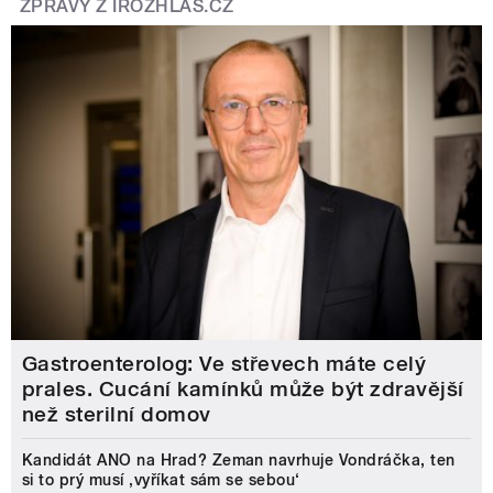
ZPRÁVY Z IROZHLAS.CZ
Gastroenterolog: Ve střevech máte celý
prales. Cucání kamínků může být zdravější
než sterilní domov
Kandidát ANO na Hrad? Zeman navrhuje Vondráčka, ten
si to prý musí ‚vyříkat sám se sebou‘