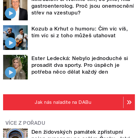
gastroenterolog. Proč jsou onemocnění
střev na vzestupu?
Kozub a Krhut o humoru: Čím víc víš,
tím víc si z toho můžeš utahovat
Ester Ledecká: Nebylo jednoduché si
prosadit dva sporty. Pro úspěch je
potřeba něco dělat každý den
Jak nás naladíte na DABu
VÍCE Z POŘADU
Den židovských památek zpřístupní