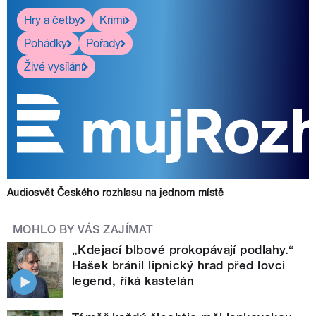
Hry a četby
Krimi
Pohádky
Pořady
Živé vysílání
Audiosvět Českého rozhlasu na jednom místě
MOHLO BY VÁS ZAJÍMAT
„Kdejací blbové prokopávají podlahy.“
Hašek bránil lipnický hrad před lovci
legend, říká kastelán