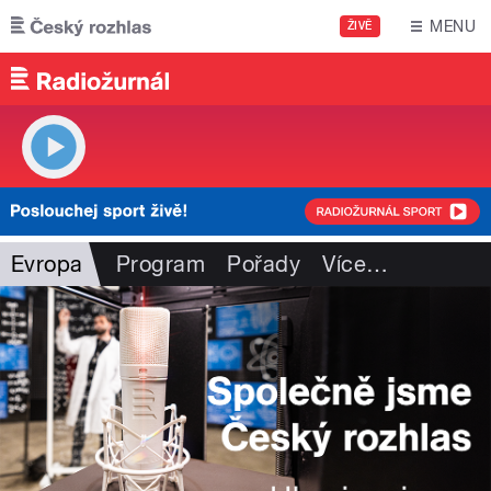
Přejít k hlavnímu obsahu
MENU
ŽIVĚ
Evropa
Program
Pořady
Více
…