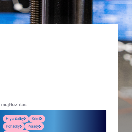
mujRozhlas
Hry a četby
Krimi
Pohádky
Pořady