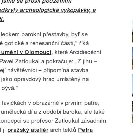
 jsme se prošli podzemím
dkryly archeologické vykopávky, a
í.
sledkem barokní přestavby, byť se
 gotické a renesanční části,“ říká
 umění v Olomouci
, které Arcidiecézní
avel Zatloukal a pokračuje: „Z jihu –
ejí návštěvníci – připomíná stavba
 jako opravdový hrad umístěný na
 bývá.“
avičkách v obrazárně v prvním patře,
mělecká díla z období baroka, ale také
ž koncepci se profesor Zatloukal zásadním
 ji
pražský ateliér
architektů
Petra