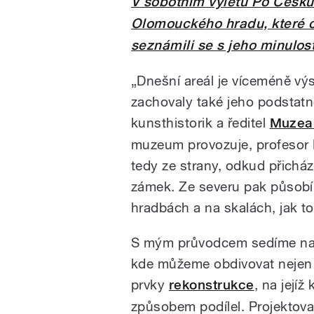
V sobotním výletu Po Česku
Olomouckého hradu, které o
seznámili se s jeho minulost
„Dnešní areál je víceméně vý
zachovaly také jeho podstatné
kunsthistorik a ředitel
Muzea
muzeum provozuje, profesor P
tedy ze strany, odkud přicház
zámek. Ze severu pak působí
hradbách a na skalách, jak to
S mým průvodcem sedíme na l
kde můžeme obdivovat nejen u
prvky
rekonstrukce
, na její
způsobem podílel. Projektoval