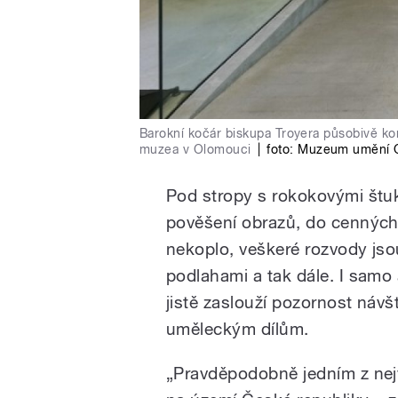
Barokní kočár biskupa Troyera působivě kon
muzea v Olomouci
|
foto:
Muzeum umění 
Pod stropy s rokokovými štuk
pověšení obrazů, do cenných
nekoplo, veškeré rozvody js
podlahami a tak dále. I samo 
jistě zaslouží pozornost návš
uměleckým dílům.
„Pravděpodobně jedním z nej