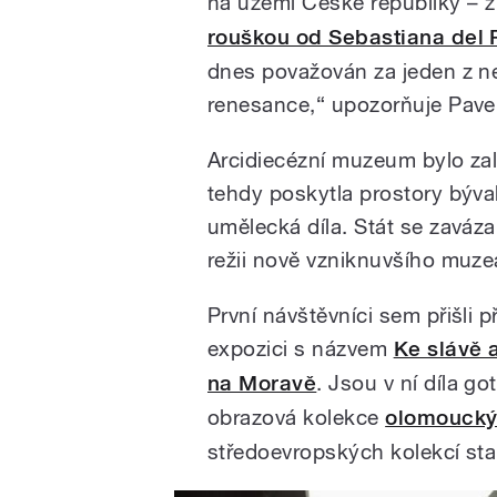
na území České republiky – z
rouškou od Sebastiana del
dnes považován za jeden z ne
renesance,“ upozorňuje Pavel
Arcidiecézní muzeum bylo za
tehdy poskytla prostory býva
umělecká díla. Stát se zaváza
režii nově vzniknuvšího muzea
První návštěvníci sem přišli př
expozici s názvem
Ke slávě a
na Moravě
. Jsou v ní díla g
obrazová kolekce
olomoucký
středoevropských kolekcí star