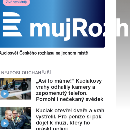
Živé vysílání
Audiosvět Českého rozhlasu na jednom místě
NEJPOSLOUCHANĚJŠÍ
„Asi to máme!“ Kuciakovy
vrahy odhalily kamery a
zapomenutý telefon.
Pomohl i nečekaný svědek
Kuciak otevřel dveře a vrah
vystřelil. Pro peníze si pak
dojel k muži, který ho
práskl policii