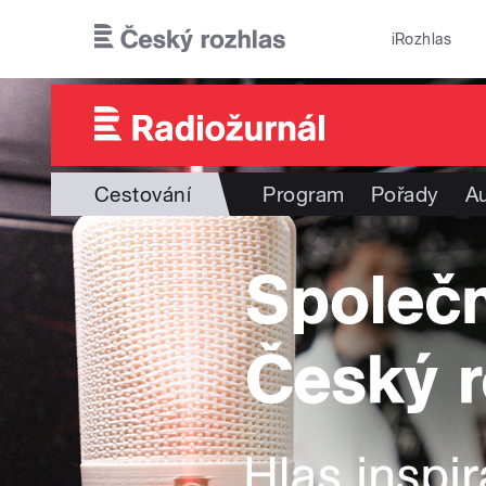
Přejít k hlavnímu obsahu
iRozhlas
Cestování
Program
Pořady
Au