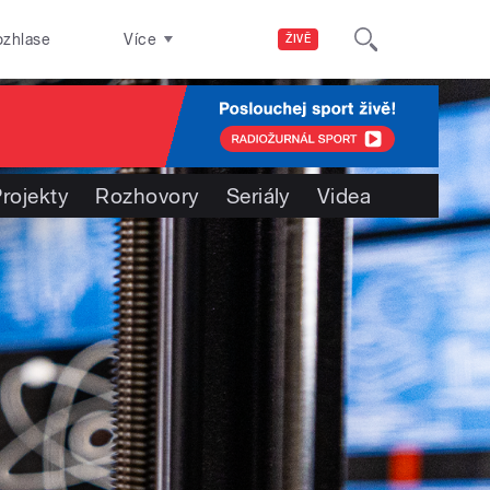
ozhlase
Více
ŽIVĚ
rojekty
Rozhovory
Seriály
Videa