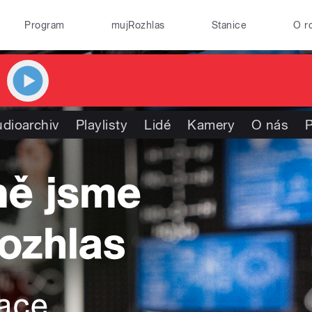
Program
mujRozhlas
Stanice
O r
dioarchiv
Playlisty
Lidé
Kamery
O nás
P