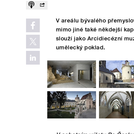
V areálu bývalého přemysl
mimo jiné také někdejší kap
slouží jako Arcidiecézní m
umělecký poklad.