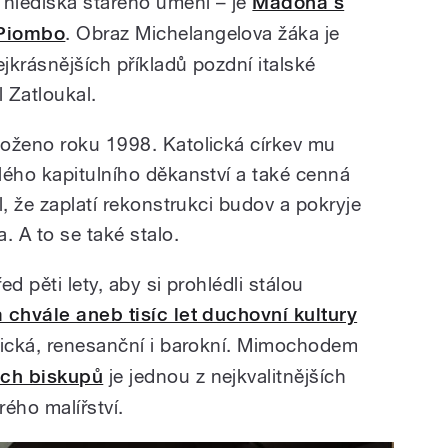
 hlediska starého umění – je
Madona s
 Piombo
. Obraz Michelangelova žáka je
jkrásnějších příkladů pozdní italské
 Zatloukal.
loženo roku 1998. Katolická církev mu
lého kapitulního děkanství a také cenná
l, že zaplatí rekonstrukci budov a pokryje
. A to se také stalo.
ed pěti lety, aby si prohlédli stálou
 chvále aneb tisíc let duchovní kultury
otická, renesanční i barokní. Mimochodem
ch biskupů
je jednou z nejkvalitnějších
ého malířství.