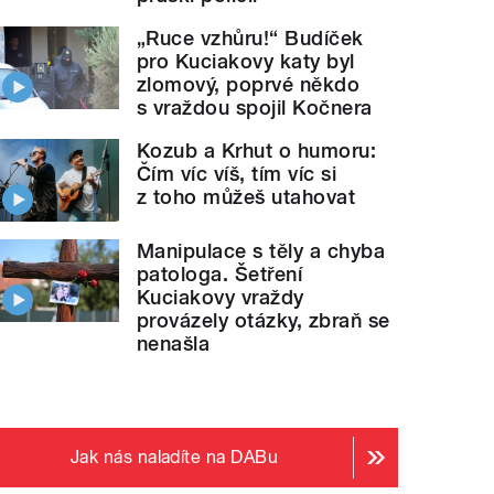
„Ruce vzhůru!“ Budíček
pro Kuciakovy katy byl
zlomový, poprvé někdo
s vraždou spojil Kočnera
Kozub a Krhut o humoru:
Čím víc víš, tím víc si
z toho můžeš utahovat
Manipulace s těly a chyba
patologa. Šetření
Kuciakovy vraždy
provázely otázky, zbraň se
nenašla
Jak nás naladíte na DABu