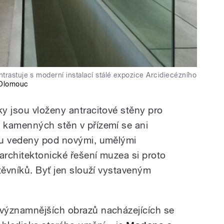
trastuje s moderní instalací stálé expozice Arcidiecézního
Olomouc
y jsou vloženy antracitové stěny pro
 kamenných stěn v přízemí se ani
ou vedeny pod novými, umělými
architektonické řešení muzea si proto
těvníků. Byť jen slouží vystaveným
významnějších obrazů nacházejících se