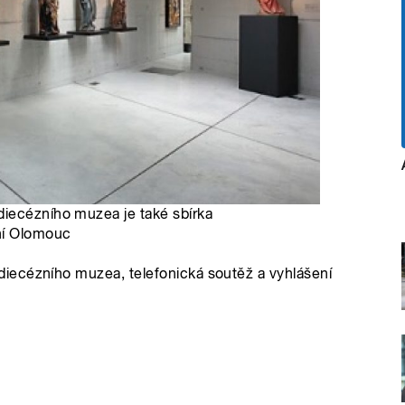
diecézního muzea je také sbírka
ní Olomouc
iecézního muzea, telefonická soutěž a vyhlášení