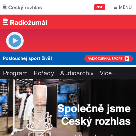
Přejít k hlavnímu obsahu
MENU
ŽIVĚ
Program
Pořady
Audioarchiv
Více
…