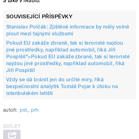
a také v
iRadiu.
SOUVISEJÍCÍ PŘÍSPĚVKY
Stanislav Polčák: Zjištěné informace by měly volně
plout mezi tajnými službami
Pokud EU zakáže zbraně, tak si teroristé najdou
jiné prostředky, například automobil, říká Jiří
Pospíšil">
Pokud EU zakáže zbraně, tak si teroristé
najdou jiné prostředky, například automobil, říká
Jiří Pospíšil
Vždy se dá bránit jen do určité míry, říká
bezpečnostní analytik Tomáš Pojar k útoku na
istanbulském letišti
autoři:
pst
,
prh