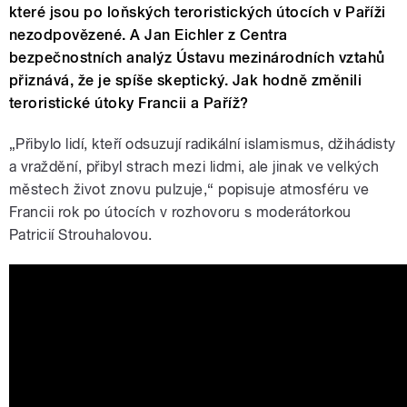
které jsou po loňských teroristických útocích v Paříži
nezodpovězené. A Jan Eichler z Centra
bezpečnostních analýz Ústavu mezinárodních vztahů
přiznává, že je spíše skeptický. Jak hodně změnili
teroristické útoky Francii a Paříž?
„Přibylo lidí, kteří odsuzují radikální islamismus, džihádisty
a vraždění, přibyl strach mezi lidmi, ale jinak ve velkých
městech život znovu pulzuje,“ popisuje atmosféru ve
Francii rok po útocích v rozhovoru s moderátorkou
Patricií Strouhalovou.