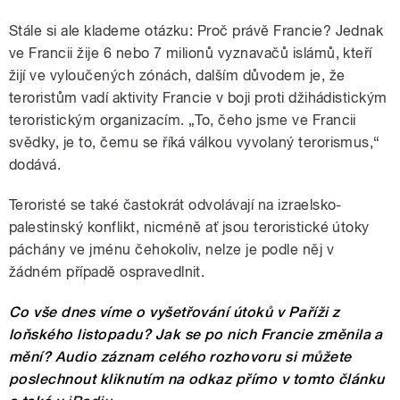
Stále si ale klademe otázku: Proč právě Francie? Jednak
ve Francii žije 6 nebo 7 milionů vyznavačů islámů, kteří
žijí ve vyloučených zónách, dalším důvodem je, že
teroristům vadí aktivity Francie v boji proti džihádistickým
teroristickým organizacím. „To, čeho jsme ve Francii
svědky, je to, čemu se říká válkou vyvolaný terorismus,“
dodává.
Teroristé se také častokrát odvolávají na izraelsko-
palestinský konflikt, nicméně ať jsou teroristické útoky
páchány ve jménu čehokoliv, nelze je podle něj v
žádném případě ospravedlnit.
Co vše dnes víme o vyšetřování útoků v Paříži z
loňského listopadu? Jak se po nich Francie změnila a
mění?
Audio záznam celého rozhovoru si můžete
poslechnout kliknutím na odkaz přímo v tomto článku