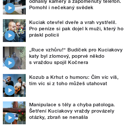
odhalily kamery a zapomenutý telefon.
Pomohl i nečekaný svědek
Kuciak otevřel dveře a vrah vystřelil.
Pro peníze si pak dojel k muži, který ho
práskl policii
„Ruce vzhůru!“ Budíček pro Kuciakovy
katy byl zlomový, poprvé někdo
s vraždou spojil Kočnera
Kozub a Krhut o humoru: Čím víc víš,
tím víc si z toho můžeš utahovat
Manipulace s těly a chyba patologa.
Šetření Kuciakovy vraždy provázely
otázky, zbraň se nenašla