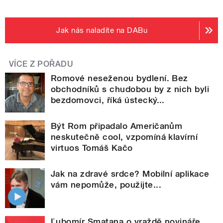
Jak nás naladíte na DABu
VÍCE Z POŘADU
Romové neseženou bydlení. Bez
obchodníků s chudobou by z nich byli
bezdomovci, říká ústecký...
Být Rom připadalo Američanům
neskutečně cool, vzpomíná klavírní
virtuos Tomáš Kačo
Jak na zdravé srdce? Mobilní aplikace
vám nepomůže, použijte...
Ľubomír Smatana o vraždě novináře