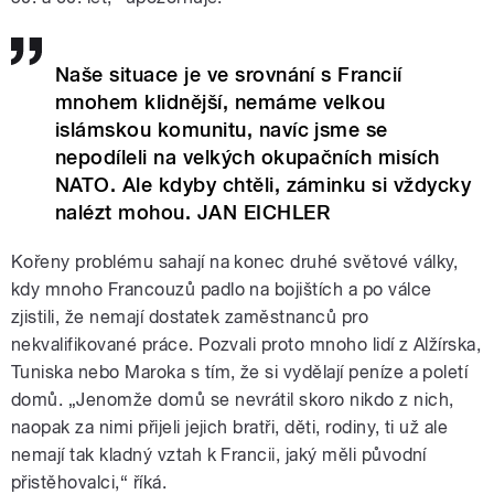
Naše situace je ve srovnání s Francií
mnohem klidnější, nemáme velkou
islámskou komunitu, navíc jsme se
nepodíleli na velkých okupačních misích
NATO. Ale kdyby chtěli, záminku si vždycky
nalézt mohou. JAN EICHLER
Kořeny problému sahají na konec druhé světové války,
kdy mnoho Francouzů padlo na bojištích a po válce
zjistili, že nemají dostatek zaměstnanců pro
nekvalifikované práce. Pozvali proto mnoho lidí z Alžírska,
Tuniska nebo Maroka s tím, že si vydělají peníze a poletí
domů. „Jenomže domů se nevrátil skoro nikdo z nich,
naopak za nimi přijeli jejich bratři, děti, rodiny, ti už ale
nemají tak kladný vztah k Francii, jaký měli původní
přistěhovalci,“ říká.