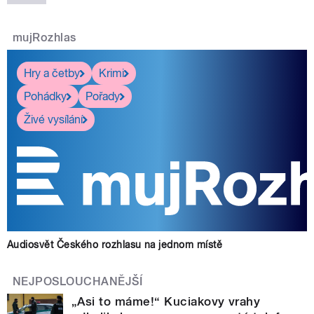
mujRozhlas
Hry a četby
Krimi
Pohádky
Pořady
Živé vysílání
Audiosvět Českého rozhlasu na jednom místě
NEJPOSLOUCHANĚJŠÍ
„Asi to máme!“ Kuciakovy vrahy