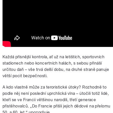
Každá přísnější kontrola, ať už na letištích, sportovních
stadionech nebo koncertních halách, s sebou přináší
určitou daň – vše trvá delší dobu, na druhé straně panuje
větší pocit bezpečnosti.
A kdo vlastně může za teroristické útoky? Rozhodně to
podle něj není poslední uprchlická vlna – útočili totiž lidé,
kteří se ve Francii většinou narodili, třetí generace
přistěhovalců. „Do Francie přišli jejich dědové na přelomu
50. a 60. let,“ upozorňuje.