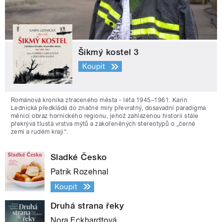
Šikmý kostel 3
Koupit
Románová kronika ztraceného města - léta 1945–1961. Karin
Lednická předkládá do značné míry převratný, dosavadní paradigma
měnící obraz hornického regionu, jehož zahlazenou historii stále
překrývá tlustá vrstva mýtů a zakořeněných stereotypů o „černé
zemi a rudém kraji“.
Sladké Česko
Patrik Rozehnal
Koupit
Druhá strana řeky
Nora Eckhardtová