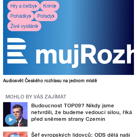
Hry a četby
Krimi
Pohádky
Pořady
Živé vysílání
Audiosvět Českého rozhlasu na jednom místě
MOHLO BY VÁS ZAJÍMAT
Budoucnost TOP09? Nikdy jsme
netvrdili, že budeme vedoucí silou, říká
před sněmem strany Czernin
Šéf evropských lidovců: ODS dělá naši