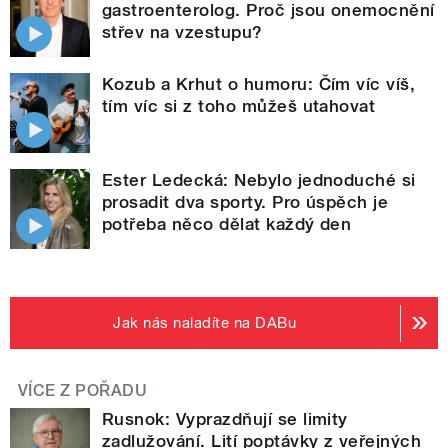
gastroenterolog. Proč jsou onemocnění
střev na vzestupu?
Kozub a Krhut o humoru: Čím víc víš,
tím víc si z toho můžeš utahovat
Ester Ledecká: Nebylo jednoduché si
prosadit dva sporty. Pro úspěch je
potřeba něco dělat každý den
Jak nás naladíte na DABu
VÍCE Z POŘADU
Rusnok: Vyprazdňují se limity
zadlužování. Lití poptávky z veřejných