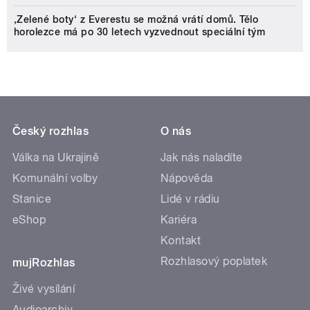
‚Zelené boty‘ z Everestu se možná vrátí domů. Tělo
horolezce má po 30 letech vyzvednout speciální tým
Český rozhlas
O nás
Válka na Ukrajině
Jak nás naladíte
Komunální volby
Nápověda
Stanice
Lidé v rádiu
eShop
Kariéra
Kontakt
Rozhlasový poplatek
mujRozhlas
Živé vysílání
Audioarchiv