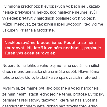
I v mnoha předchozích evropských volbách se ukázalo
nějaké překvapení, někdo, kdo následně neuměl svůj
výsledek přetavit v národních poslaneckých volbách.
Můžu jmenovat, že tak kdysi uspěli Svobodní, teď vidíme
uskupení Přísaha a Motoristé.
Nesklouzáváme k populismu. Podařilo se nám
zburcovat lidi, kteří k volbám nechodili, popisuje
Turek výsledek eurovoleb
Neberu to na lehkou váhu, zejména na sociálních sítích
dnes i monotematická strana může uspět. Hlavní téma
tohoto subjektu bylo zkrátka ve spalovacích motorech.
Myslím si, že máme být jako občané a voliči náročnější,
že nám nesmí stačit jedno jediné téma, protože Evropský
parlament řeší stovky takových, která na náš život mají
častokrát mnohem větší dopad než zrovna toto jedno