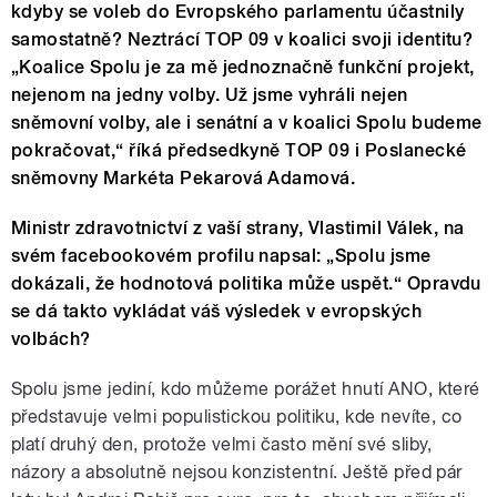
kdyby se voleb do Evropského parlamentu účastnily
samostatně? Neztrácí TOP 09 v koalici svoji identitu?
„Koalice Spolu je za mě jednoznačně funkční projekt,
nejenom na jedny volby. Už jsme vyhráli nejen
sněmovní volby, ale i senátní a v koalici Spolu budeme
pokračovat,“ říká předsedkyně TOP 09 i Poslanecké
sněmovny Markéta Pekarová Adamová.
Ministr zdravotnictví z vaší strany, Vlastimil Válek, na
svém facebookovém profilu napsal: „Spolu jsme
dokázali, že hodnotová politika může uspět.“ Opravdu
se dá takto vykládat váš výsledek v evropských
volbách?
Spolu jsme jediní, kdo můžeme porážet hnutí ANO, které
představuje velmi populistickou politiku, kde nevíte, co
platí druhý den, protože velmi často mění své sliby,
názory a absolutně nejsou konzistentní. Ještě před pár