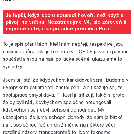
Je lepší, když spolu sousedi hovoří, než když si
plivají na vrátka. Nezatracujme V4, ale zároveň ji
nepřeceňujte, říká poradce premiéra Pojar
To je spíš přání těch, kteří nám nepřejí, respektive jsou
našimi odpůrci, ale je to naopak. TOP 09 je velmi pevnou
součástí a silou na naší politické scéně, ukazujeme to
výsledky.
Jsem si jistá, že kdybychom kandidovali sami, budeme v
Evropském parlamentu zastoupeni, ale ukazuje se, že
spolupráce smysl dává. Ti, kteří ji kritizují, tak činí proto,
že by byli rádi, kdybychom společně nefungovali,
kdybychom se nebyli schopni dohodnout. My
ukazujeme, že jsme schopni dohody, že nám je blízké
najít společnou řeč a i když máme na některé věci
rozdílné názory, transparentně to lidem řekneme