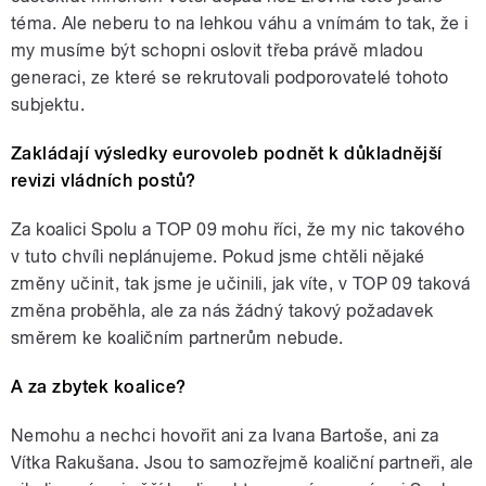
téma. Ale neberu to na lehkou váhu a vnímám to tak, že i
my musíme být schopni oslovit třeba právě mladou
generaci, ze které se rekrutovali podporovatelé tohoto
subjektu.
Zakládají výsledky eurovoleb podnět k důkladnější
revizi vládních postů?
Za koalici Spolu a TOP 09 mohu říci, že my nic takového
v tuto chvíli neplánujeme. Pokud jsme chtěli nějaké
změny učinit, tak jsme je učinili, jak víte, v TOP 09 taková
změna proběhla, ale za nás žádný takový požadavek
směrem ke koaličním partnerům nebude.
A za zbytek koalice?
Nemohu a nechci hovořit ani za Ivana Bartoše, ani za
Vítka Rakušana. Jsou to samozřejmě koaliční partneři, ale