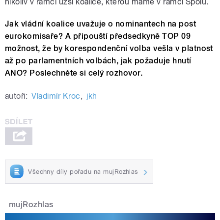
nikoliv v rámci užší koalice, kterou máme v rámci Spolu.
Jak vládní koalice uvažuje o nominantech na post
eurokomisaře? A připouští předsedkyně TOP 09
možnost, že by korespondenční volba vešla v platnost
až po parlamentních volbách, jak požaduje hnutí
ANO? Poslechněte si celý rozhovor.
autoři:
Vladimír Kroc
,
jkh
Všechny díly pořadu na mujRozhlas
mujRozhlas