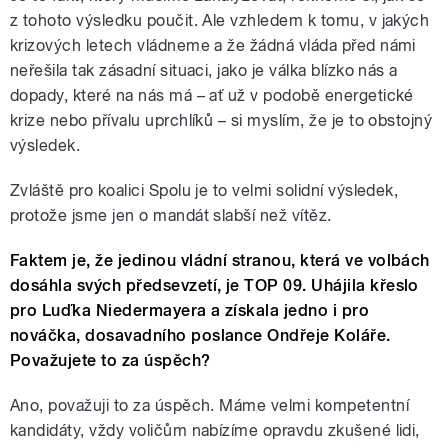
z tohoto výsledku poučit. Ale vzhledem k tomu, v jakých
krizových letech vládneme a že žádná vláda před námi
neřešila tak zásadní situaci, jako je válka blízko nás a
dopady, které na nás má – ať už v podobě energetické
krize nebo přívalu uprchlíků – si myslím, že je to obstojný
výsledek.
Zvláště pro koalici Spolu je to velmi solidní výsledek,
protože jsme jen o mandát slabší než vítěz.
Faktem je, že jedinou vládní stranou, která ve volbách
dosáhla svých předsevzetí, je TOP 09. Uhájila křeslo
pro Luďka Niedermayera a získala jedno i pro
nováčka, dosavadního poslance Ondřeje Koláře.
Považujete to za úspěch?
Ano, považuji to za úspěch. Máme velmi kompetentní
kandidáty, vždy voličům nabízíme opravdu zkušené lidi,