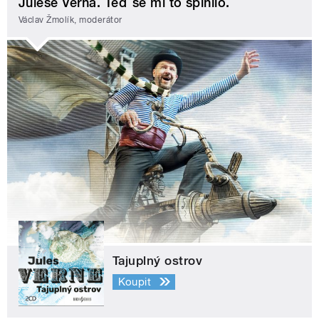
Julese Verna. Teď se mi to splnilo.
Václav Žmolík, moderátor
Tajuplný ostrov
Koupit