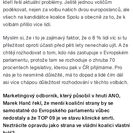
kteří řeší aktuální problémy. Ještě jednou voličům
poděkovat, nejen za volbu našich dvou europoslanců, ale
všech na kandidátce koalice Spolu a obecně za to, že k
volbám přišlo více lidí.
Myslím si, že i to je zajímavý faktor, že o 8 % lidí víc si tu
příležitost oproti účasti před pěti lety nenechalo ujít. A že
chtějí rozhodovat o tom, kdo nás zastupuje v Evropském
parlamentu, protože tam se rozhoduje o zhruba 70
procentech legislativy, kterou pak v ČR přijímáme. Pro
nás je to nesmírně důležité, má to dopad a lidé čím dál
asi více chápou důležitost rozhodování v těchto volbách.
Marketingový odborník, který působil v hnutí ANO,
Marek Hanč řekl, že menší koaliční strany by se
samostatně do Evropského parlamentu vůbec
nedostaly a že TOP 09 je ve stavu klinické smrti.
Neztrácíte opravdu jako strana ve vládní koalici vlastní
tvář?