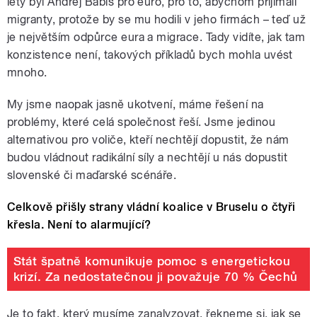
lety byl Andrej Babiš pro euro, pro to, abychom přijímali
migranty, protože by se mu hodili v jeho firmách – teď už
je největším odpůrce eura a migrace. Tady vidíte, jak tam
konzistence není, takových příkladů bych mohla uvést
mnoho.
My jsme naopak jasně ukotvení, máme řešení na
problémy, které celá společnost řeší. Jsme jedinou
alternativou pro voliče, kteří nechtějí dopustit, že nám
budou vládnout radikální síly a nechtějí u nás dopustit
slovenské či maďarské scénáře.
Celkově přišly strany vládní koalice v Bruselu o čtyři
křesla. Není to alarmující?
Stát špatně komunikuje pomoc s energetickou
krizí. Za nedostatečnou ji považuje 70 % Čechů
Je to fakt, který musíme zanalyzovat, řekneme si, jak se