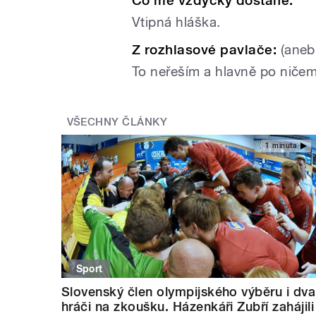
Co mě vždycky dostane:
Vtipná hláška.
Z rozhlasové pavlače:
(aneb
To neřeším a hlavně po niče
VŠECHNY ČLÁNKY
1 minuta
Sport
Slovenský člen olympijského výběru i dva
hráči na zkoušku. Házenkáři Zubří zahájili