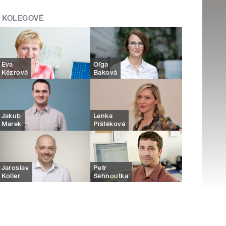
KOLEGOVÉ
Eva
Oľga
Kézrová
Baková
Jakub
Lenka
Marek
Pištěková
Jaroslav
Petr
Koller
Sehnoutka