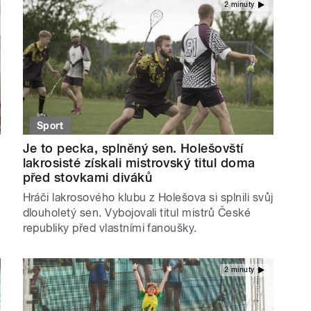
2 minuty
Sport
Je to pecka, splněný sen. Holešovští
lakrosisté získali mistrovský titul doma
před stovkami diváků
Hráči lakrosového klubu z Holešova si splnili svůj
dlouholetý sen. Vybojovali titul mistrů České
republiky před vlastními fanoušky.
2 minuty