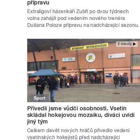
přípravu
Extraligoví házenkáři Zubří po dvou týdnech
volna zahájili pod vedením nového trenéra
Dušana Poloze přípravu na nadcházející sezonu.
2 minuty
Sport
Přivedli jsme vůdčí osobnosti. Vsetín
skládal hokejovou mozaiku, diváci uvidí
jiný tým
Celkem devět nových hráčů přivedlo vedení
vsetínských hokejistů před nadcházející