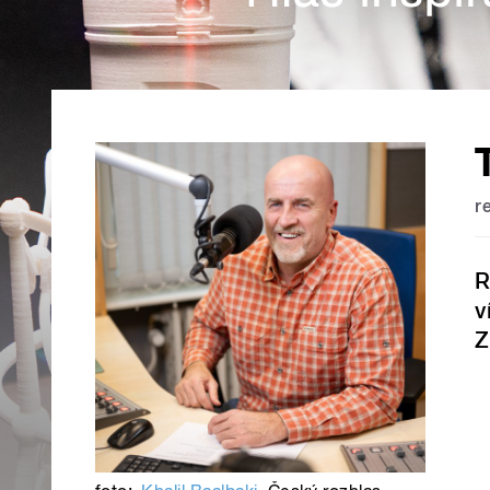
r
R
v
Z