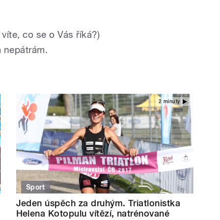
 víte, co se o Vás říká?)
m nepátrám.
2 minuty
Sport
Jeden úspěch za druhým. Triatlonistka
Helena Kotopulu vítězí, natrénované