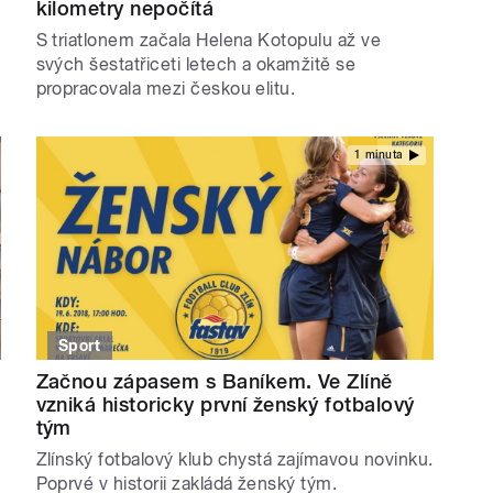
kilometry nepočítá
S triatlonem začala Helena Kotopulu až ve
svých šestatřiceti letech a okamžitě se
propracovala mezi českou elitu.
1 minuta
Sport
Začnou zápasem s Baníkem. Ve Zlíně
vzniká historicky první ženský fotbalový
tým
Zlínský fotbalový klub chystá zajímavou novinku.
Poprvé v historii zakládá ženský tým.