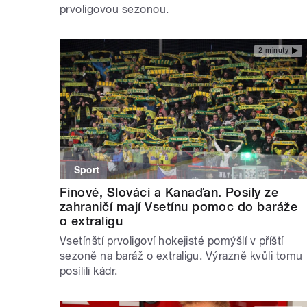
prvoligovou sezonou.
2 minuty
Sport
Finové, Slováci a Kanaďan. Posily ze
zahraničí mají Vsetínu pomoc do baráže
o extraligu
Vsetínští prvoligoví hokejisté pomýšlí v příští
sezoně na baráž o extraligu. Výrazně kvůli tomu
posílili kádr.