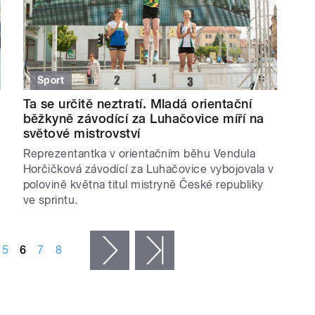
Sport
Ta se určitě neztratí. Mladá orientační
běžkyně závodící za Luhačovice míří na
světové mistrovství
Reprezentantka v orientačním běhu Vendula
Horčičková závodící za Luhačovice vybojovala v
polovině května titul mistryně České republiky
ve sprintu.
5
6
7
8
následující ›
poslední »