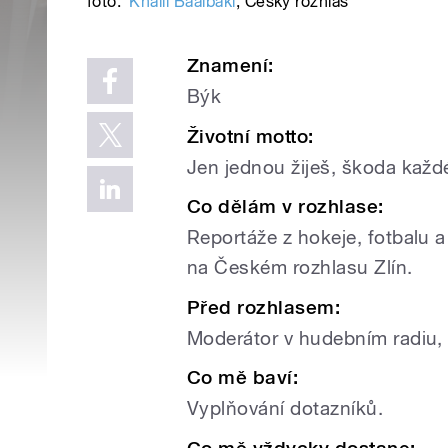
foto:
Khalil Baalbaki
,
Český rozhlas
Znamení:
Býk
Životní motto:
Jen jednou žiješ, škoda každé
Co dělám v rozhlase:
Reportáže z hokeje, fotbalu 
na Českém rozhlasu Zlín.
Před rozhlasem:
Moderátor v hudebním radiu, 
Co mě baví:
Vyplňování dotazníků.