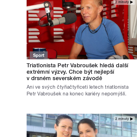
2 minuty
Sport
Triatlonista Petr Vabroušek hledá další
extrémní výzvy. Chce být nejlepší
v drsném severském závodě
Ani ve svých čtyřiačtyřiceti letech triatlonista
Petr Vabroušek na konec kariéry nepomýšlí.
2 minuty