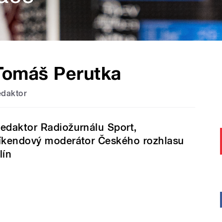
Tomáš Perutka
edaktor
edaktor Radiožurnálu Sport,
íkendový moderátor Českého rozhlasu
lín