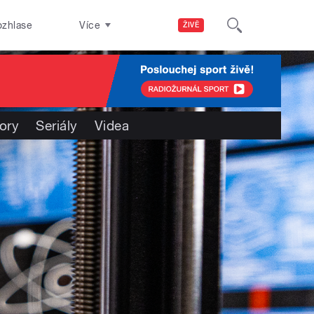
ozhlase
Více
ŽIVĚ
ory
Seriály
Videa