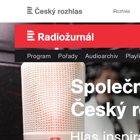
Přejít k hlavnímu obsahu
iRozhlas
Program
Pořady
Audioarchiv
Playl