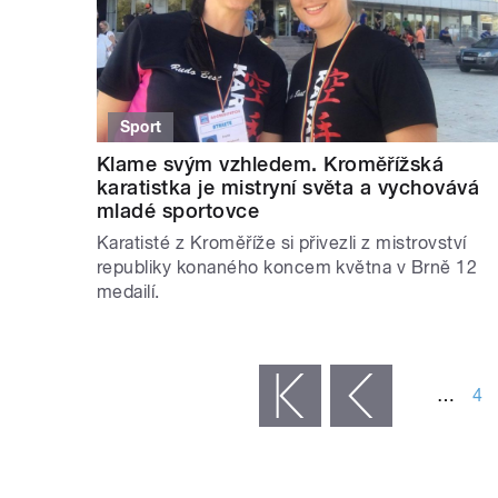
Sport
Klame svým vzhledem. Kroměřížská
karatistka je mistryní světa a vychovává
mladé sportovce
Karatisté z Kroměříže si přivezli z mistrovství
republiky konaného koncem května v Brně 12
medailí.
STRÁNKY
…
4
« první
‹ předchozí