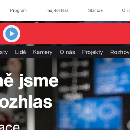
Program
mujRozhlas
Stanice
O r
isty
Lidé
Kamery
O nás
Projekty
Rozhov