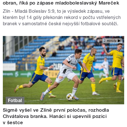
obran, říká po zápase mladoboleslavský Mareček
Zlín - Mladá Boleslav 5:9, to je výsledek zápasu, ve
kterém byl 14 góly překonán rekord v počtu vstřelených
branek v samostatné české nejvyšší fotbalové soutěži.
2 minuty
Fotbal
Sigmě vyšel ve Zlíně první poločas, rozhodla
Chvátalova branka. Hanáci si upevnili pozici
v šestce