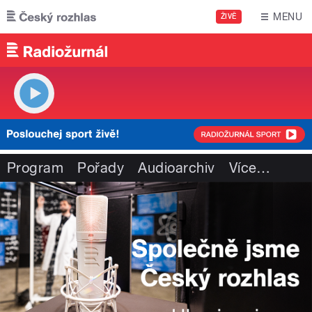
Přejít k hlavnímu obsahu
MENU
ŽIVĚ
Program
Pořady
Audioarchiv
Více
…