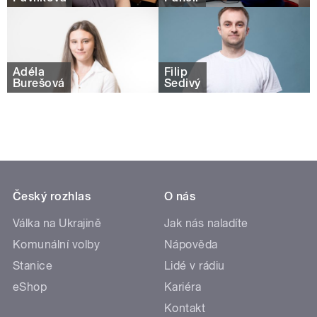
Adéla
Filip
Burešová
Šedivý
Český rozhlas
O nás
Válka na Ukrajině
Jak nás naladíte
Komunální volby
Nápověda
Stanice
Lidé v rádiu
eShop
Kariéra
Kontakt