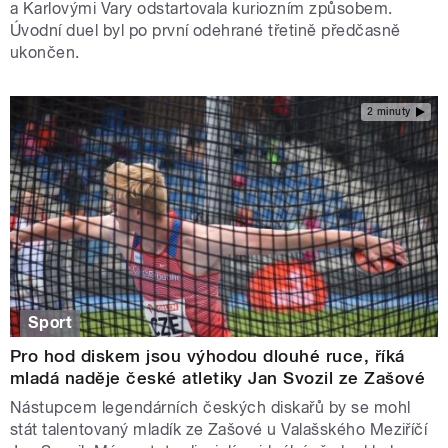
a Karlovými Vary odstartovala kuriozním způsobem.
Úvodní duel byl po první odehrané třetině předčasně
ukončen.
2 minuty
Sport
Pro hod diskem jsou výhodou dlouhé ruce, říká
mladá naděje české atletiky Jan Svozil ze Zašové
Nástupcem legendárních českých diskařů by se mohl
stát talentovaný mladík ze Zašové u Valašského Meziříčí