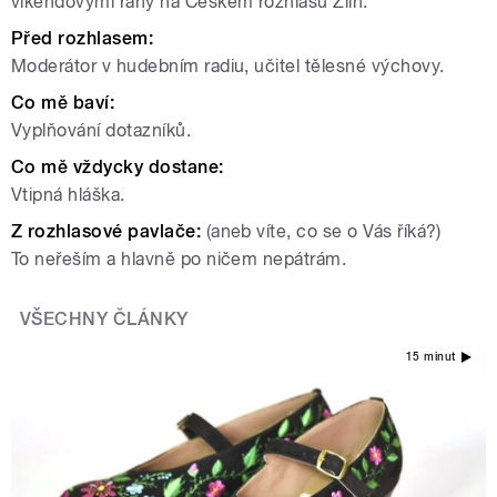
víkendovými rány na Českém rozhlasu Zlín.
Před rozhlasem:
Moderátor v hudebním radiu, učitel tělesné výchovy.
Co mě baví:
Vyplňování dotazníků.
Co mě vždycky dostane:
Vtipná hláška.
Z rozhlasové pavlače:
(aneb víte, co se o Vás říká?)
To neřeším a hlavně po ničem nepátrám.
VŠECHNY ČLÁNKY
15 minut