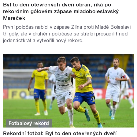
Byl to den otevřených dveří obran, říká po
rekordním gólovém zápase mladoboleslavský
Mareček
První poločas nabídl v zápase Zlína proti Mladé Boleslavi
tři góly, ale v druhém poločase se střelci prosadili hned
jedenáctkrát a vytvořili nový rekord.
Fotbalový rekord
Rekordní fotbal: Byl to den otevřených dveří