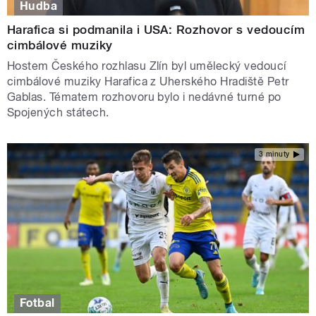
Hudba
Harafica si podmanila i USA: Rozhovor s vedoucím
cimbálové muziky
Hostem Českého rozhlasu Zlín byl umělecký vedoucí
cimbálové muziky Harafica z Uherského Hradiště Petr
Gablas. Tématem rozhovoru bylo i nedávné turné po
Spojených státech.
3 minuty
Fotbal