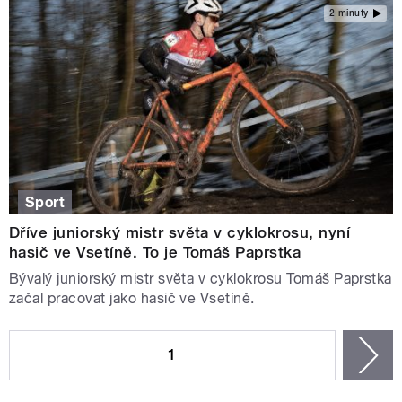
2 minuty
Sport
Dříve juniorský mistr světa v cyklokrosu, nyní
hasič ve Vsetíně. To je Tomáš Paprstka
Bývalý juniorský mistr světa v cyklokrosu Tomáš Paprstka
začal pracovat jako hasič ve Vsetíně.
STRÁNKY
1
n