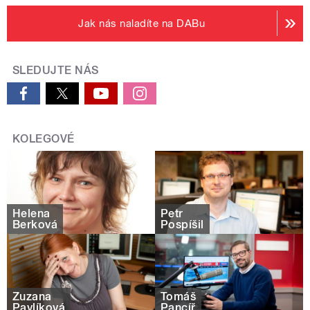
Jak nás naladíte na DABu
SLEDUJTE NÁS
KOLEGOVÉ
Helena
Petr
Berková
Pospíšil
Zuzana
Tomáš
Pavlíková
Pancíř