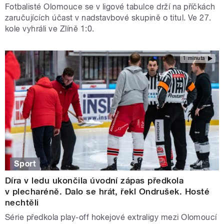
Fotbalisté Olomouce se v ligové tabulce drží na příčkách
zaručujících účast v nadstavbové skupině o titul. Ve 27.
kole vyhráli ve Zlíně 1:0.
1 minuta
Sport
Díra v ledu ukončila úvodní zápas předkola
v plecharéně. Dalo se hrát, řekl Ondrušek. Hosté
nechtěli
Série předkola play-off hokejové extraligy mezi Olomoucí