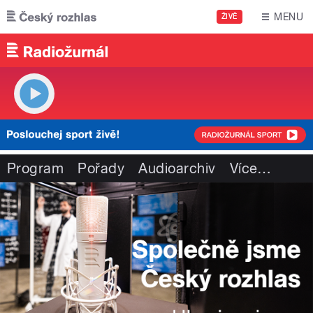
Přejít k hlavnímu obsahu
MENU
ŽIVĚ
Program
Pořady
Audioarchiv
Více
…