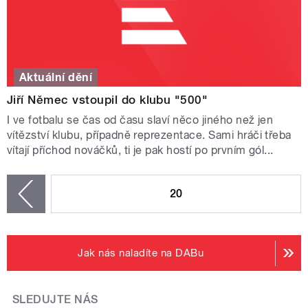
Aktuální dění
Jiří Němec vstoupil do klubu "500"
I ve fotbalu se čas od času slaví něco jiného než jen
vítězství klubu, případně reprezentace. Sami hráči třeba
vítají příchod nováčků, ti je pak hostí po prvním gól...
STRÁNKY
20
zí
Jak nás naladíte na DABu
SLEDUJTE NÁS