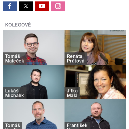
KOLEGOVÉ
Tomáš
Renáta
Maleček
Prátová
Lukáš
Jitka
Michalík
Malá
Tomáš
František