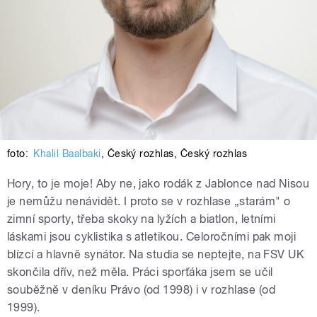
foto:
Khalil Baalbaki
,
Český rozhlas
,
Český rozhlas
Hory, to je moje! Aby ne, jako rodák z Jablonce nad Nisou
je nemůžu nenávidět. I proto se v rozhlase „starám" o
zimní sporty, třeba skoky na lyžích a biatlon, letními
láskami jsou cyklistika s atletikou. Celoročními pak moji
blízcí a hlavně synátor. Na studia se neptejte, na FSV UK
skončila dřív, než měla. Práci sporťáka jsem se učil
souběžně v deníku Právo (od 1998) i v rozhlase (od
1999).