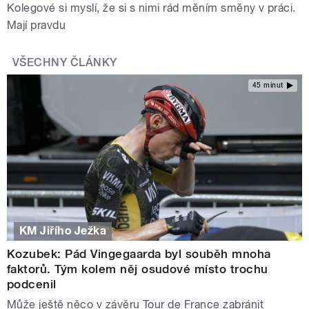
Kolegové si myslí, že si s nimi rád měním směny v práci.
Mají pravdu
VŠECHNY ČLÁNKY
45 minut
KM Jiřího Ježka
Kozubek: Pád Vingegaarda byl souběh mnoha
faktorů. Tým kolem něj osudové místo trochu
podcenil
Může ještě něco v závěru Tour de France zabránit