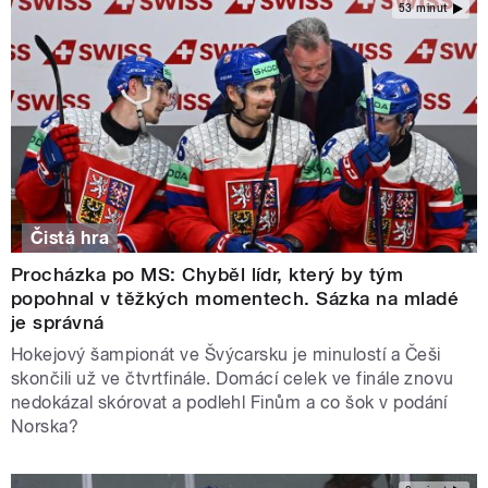
53 minut
Čistá hra
Procházka po MS: Chyběl lídr, který by tým
popohnal v těžkých momentech. Sázka na mladé
je správná
Hokejový šampionát ve Švýcarsku je minulostí a Češi
skončili už ve čtvrtfinále. Domácí celek ve finále znovu
nedokázal skórovat a podlehl Finům a co šok v podání
Norska?