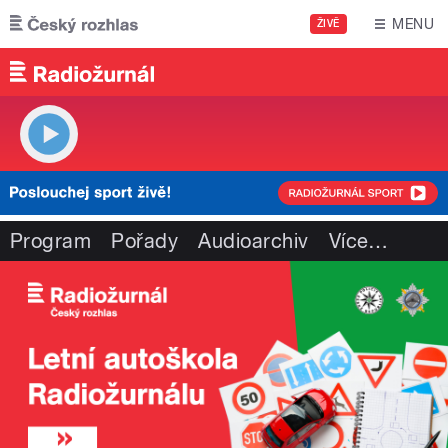
Přejít k hlavnímu obsahu
MENU
ŽIVĚ
Program
Pořady
Audioarchiv
Více
…