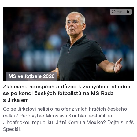
30 minut
MS ve fotbale 2026
Zklamání, neúspěch a důvod k zamyšlení, shodují
se po konci českých fotbalistů na MS Rada
s Jirkalem
Co se Jirkalovi nelíbilo na ofenzivních hráčích českého
celku? Proč výběr Miroslava Koubka nestačil na
Jihoafrickou republiku, Jižní Koreu a Mexiko? Dejte si náš
Speciál.