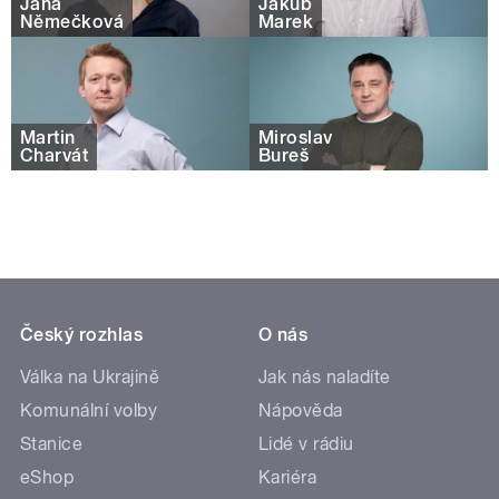
Jana
Jakub
Němečková
Marek
Martin
Miroslav
Charvát
Bureš
Český rozhlas
O nás
Válka na Ukrajině
Jak nás naladíte
Komunální volby
Nápověda
Stanice
Lidé v rádiu
eShop
Kariéra