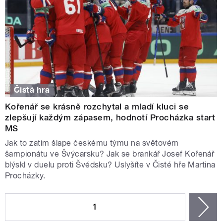
Čistá hra
Kořenář se krásně rozchytal a mladí kluci se
zlepšují každým zápasem, hodnotí Procházka start
MS
Jak to zatím šlape českému týmu na světovém
šampionátu ve Švýcarsku? Jak se brankář Josef Kořenář
blýskl v duelu proti Švédsku? Uslyšíte v Čisté hře Martina
Procházky.
STRÁNKY
1
n