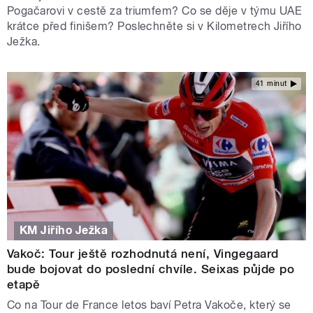
Pogačarovi v cestě za triumfem? Co se děje v týmu UAE
krátce před finišem? Poslechněte si v Kilometrech Jiřího
Ježka.
41 minut
KM Jiřího Ježka
Vakoč: Tour ještě rozhodnutá není, Vingegaard
bude bojovat do poslední chvíle. Seixas půjde po
etapě
Co na Tour de France letos baví Petra Vakoče, který se