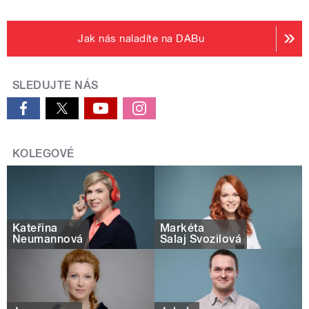
Jak nás naladíte na DABu
SLEDUJTE NÁS
KOLEGOVÉ
Kateřina
Markéta
Neumannová
Salaj Svozilová