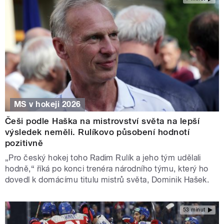
MS v hokeji 2026
Češi podle Haška na mistrovství světa na lepší
výsledek neměli. Rulíkovo působení hodnotí
pozitivně
„Pro český hokej toho Radim Rulík a jeho tým udělali
hodně,“ říká po konci trenéra národního týmu, který ho
dovedl k domácímu titulu mistrů světa, Dominik Hašek.
53 minut