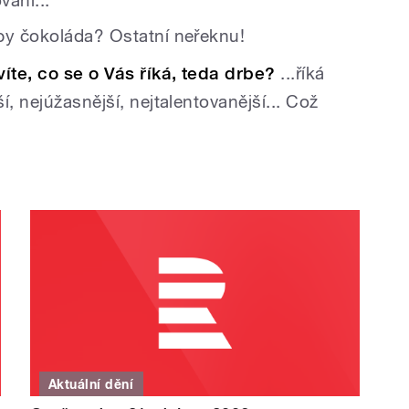
 by čokoláda? Ostatní neřeknu!
íte, co se o Vás říká, teda drbe?
...říká
í, nejúžasnější, nejtalentovanější... Což
Aktuální dění