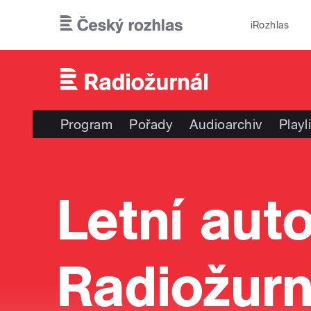
Přejít k hlavnímu obsahu
iRozhlas
Program
Pořady
Audioarchiv
Playl