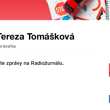
Tereza Tomášková
právařka
te zprávy na Radiožurnálu.