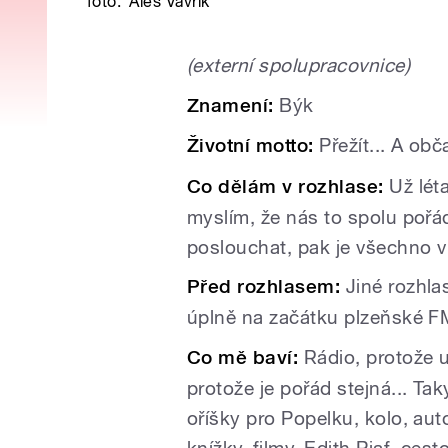
foto:
Aleš Vavřík
(externí spolupracovnice)
Znamení:
Býk
Životní motto:
Přežít... A obča
Co dělám v rozhlase:
Už lét
myslím, že nás to spolu pořá
poslouchat, pak je všechno 
Před rozhlasem:
Jiné rozhla
úplně na začátku plzeňské F
Co mě baví:
Rádio, protože u
protože je pořád stejná... Tak
oříšky pro Popelku, kolo, au
knížky, filmy, Edith Piaf, cesto