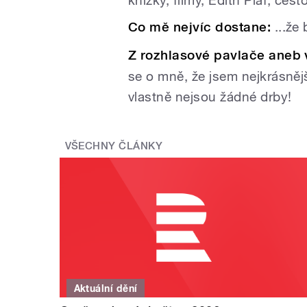
Co mě nejvíc dostane:
...že
Z rozhlasové pavlače aneb v
se o mně, že jsem nejkrásnějš
vlastně nejsou žádné drby!
VŠECHNY ČLÁNKY
Aktuální dění