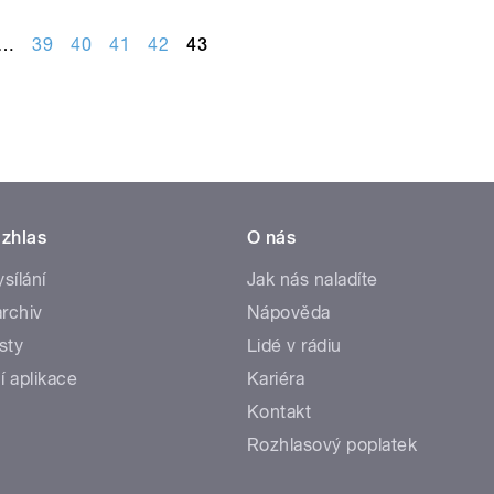
…
39
40
41
42
43
zhlas
O nás
ysílání
Jak nás naladíte
rchiv
Nápověda
sty
Lidé v rádiu
í aplikace
Kariéra
Kontakt
Rozhlasový poplatek