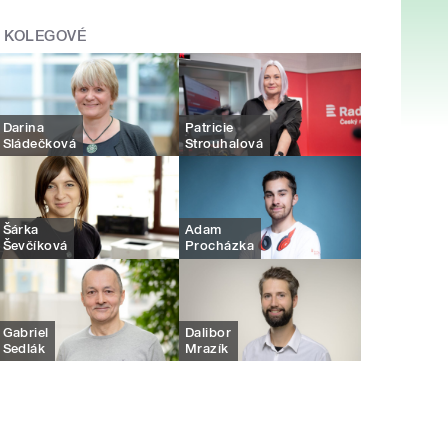
KOLEGOVÉ
Darina
Patricie
Sládečková
Strouhalová
Šárka
Adam
Ševčíková
Procházka
Gabriel
Dalibor
Sedlák
Mrazík