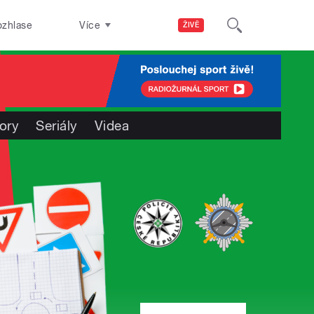
ozhlase
Více
ŽIVĚ
ory
Seriály
Videa