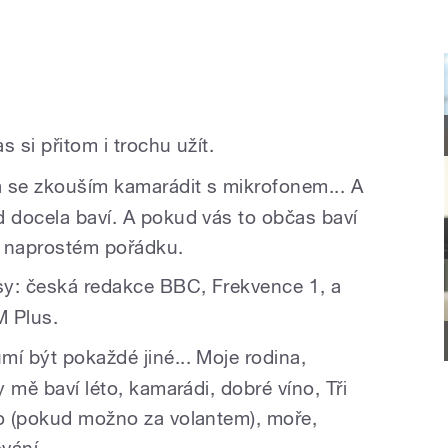
s si přitom i trochu užít.
a se zkouším kamarádit s mikrofonem... A
d docela baví. A pokud vás to občas baví
v naprostém pořádku.
sy: česká redakce BBC, Frekvence 1, a
M Plus.
mí být pokaždé jiné... Moje rodina,
y mě baví léto, kamarádi, dobré víno, Tři
to (pokud možno za volantem), moře,
vání...