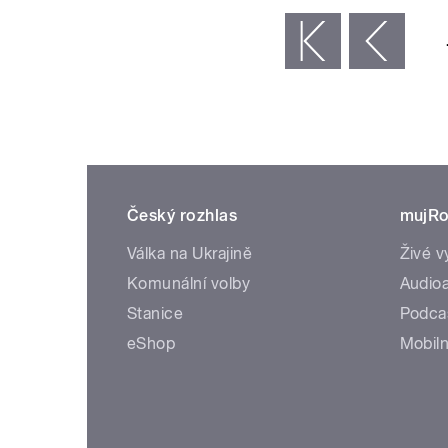
« první
‹ předchozí
Český rozhlas
mujRo
Válka na Ukrajině
Živé v
Komunální volby
Audioa
Stanice
Podca
eShop
Mobiln