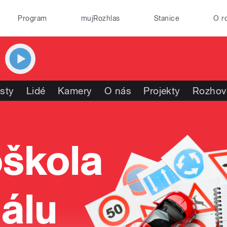
Program
mujRozhlas
Stanice
O r
isty
Lidé
Kamery
O nás
Projekty
Rozhov