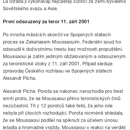
La Strada ji vykonávají nejčastěji cizinci ze zemí bývalého
Sovětského svazu a Asie.
První odsouzený za teror 11. září 2001
Po mnoha měsících skončil ve Spojených státech
proces se Zakariasem Moussaouim. Federální soud ho
odsoudil k doživotnímu trestu bez možnosti propuštění.
Moussaoui je zatím jediným obžalovaným a odsouzeným
za teroristické útoky z 11. září 2001. Případ sleduje
zpravodaj Českého rozhlasu ve Spojených státech
Alexandr Pícha.
Alexandr Pícha: Porota se nakonec nerozhodla pro trest
smrti proto, že se Moussaoui přímo teroristických činů
nezúčastnil. Tři z 12 porotců také řekli, že jeho role
nebyla při útocích rozhodující. Porota nicméně shledala,
že se Moussaoui podílel na spiknutí za účelem únosu
letadla a hromadné vraždy. Moussaoui v reakci na verdikt