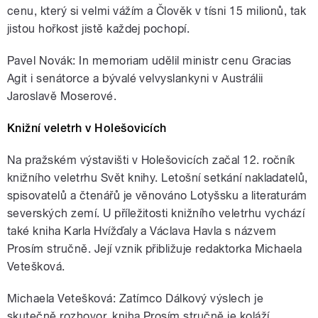
cenu, který si velmi vážím a Člověk v tísni 15 milionů, tak
jistou hořkost jistě každej pochopí.
Pavel Novák: In memoriam udělil ministr cenu Gracias
Agit i senátorce a bývalé velvyslankyni v Austrálii
Jaroslavě Moserové.
Knižní veletrh v Holešovicích
Na pražském výstavišti v Holešovicích začal 12. ročník
knižního veletrhu Svět knihy. Letošní setkání nakladatelů,
spisovatelů a čtenářů je věnováno Lotyšsku a literaturám
severských zemí. U příležitosti knižního veletrhu vychází
také kniha Karla Hvížďaly a Václava Havla s názvem
Prosím stručně. Její vznik přibližuje redaktorka Michaela
Vetešková.
Michaela Vetešková: Zatímco Dálkový výslech je
skutečně rozhovor, kniha Prosím stručně je koláží