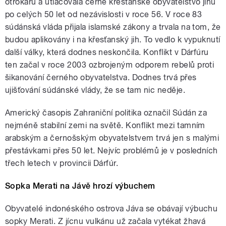
otrokářů a utlačovala černé křesťanské obyvatelstvo jihu
po celých 50 let od nezávislosti v roce 56. V roce 83
súdánská vláda přijala islamské zákony a trvala na tom, že
budou aplikovány i na křesťanský jih. To vedlo k vypuknutí
další války, která dodnes neskončila. Konflikt v Dárfúru
ten začal v roce 2003 ozbrojeným odporem rebelů proti
šikanování černého obyvatelstva. Dodnes trvá přes
ujišťování súdánské vlády, že se tam nic neděje.
Americký časopis Zahraniční politika označil Súdán za
nejméně stabilní zemi na světě. Konflikt mezi tamním
arabským a černošským obyvatelstvem trvá jen s malými
přestávkami přes 50 let. Nejvíc problémů je v posledních
třech letech v provincii Dárfúr.
Sopka Merati na Jávě hrozí výbuchem
Obyvatelé indonéského ostrova Jáva se obávají výbuchu
sopky Merati. Z jícnu vulkánu už začala vytékat žhavá