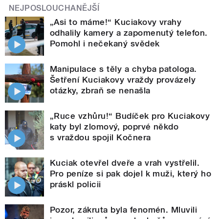
NEJPOSLOUCHANĚJŠÍ
„Asi to máme!“ Kuciakovy vrahy
odhalily kamery a zapomenutý telefon.
Pomohl i nečekaný svědek
Manipulace s těly a chyba patologa.
Šetření Kuciakovy vraždy provázely
otázky, zbraň se nenašla
„Ruce vzhůru!“ Budíček pro Kuciakovy
katy byl zlomový, poprvé někdo
s vraždou spojil Kočnera
Kuciak otevřel dveře a vrah vystřelil.
Pro peníze si pak dojel k muži, který ho
práskl policii
Pozor, zákruta byla fenomén. Mluvili