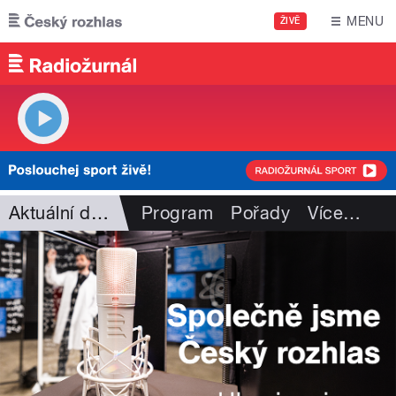
Přejít k hlavnímu obsahu
MENU
ŽIVĚ
Aktuální dění
Program
Pořady
Více
…