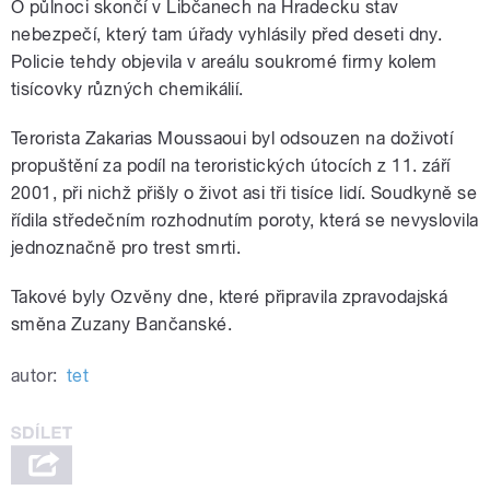
O půlnoci skončí v Libčanech na Hradecku stav
nebezpečí, který tam úřady vyhlásily před deseti dny.
Policie tehdy objevila v areálu soukromé firmy kolem
tisícovky různých chemikálií.
Terorista Zakarias Moussaoui byl odsouzen na doživotí
propuštění za podíl na teroristických útocích z 11. září
2001, při nichž přišly o život asi tři tisíce lidí. Soudkyně se
řídila středečním rozhodnutím poroty, která se nevyslovila
jednoznačně pro trest smrti.
Takové byly Ozvěny dne, které připravila zpravodajská
směna Zuzany Bančanské.
autor:
tet