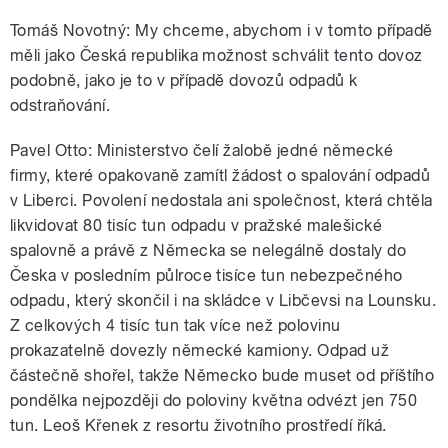
Tomáš Novotný: My chceme, abychom i v tomto případě
měli jako Česká republika možnost schválit tento dovoz
podobně, jako je to v případě dovozů odpadů k
odstraňování.
Pavel Otto: Ministerstvo čelí žalobě jedné německé
firmy, které opakovaně zamítl žádost o spalování odpadů
v Liberci. Povolení nedostala ani společnost, která chtěla
likvidovat 80 tisíc tun odpadu v pražské malešické
spalovně a právě z Německa se nelegálně dostaly do
Česka v posledním půlroce tisíce tun nebezpečného
odpadu, který skončil i na skládce v Libčevsi na Lounsku.
Z celkových 4 tisíc tun tak více než polovinu
prokazatelně dovezly německé kamiony. Odpad už
částečně shořel, takže Německo bude muset od příštího
pondělka nejpozději do poloviny května odvézt jen 750
tun. Leoš Křenek z resortu životního prostředí říká.