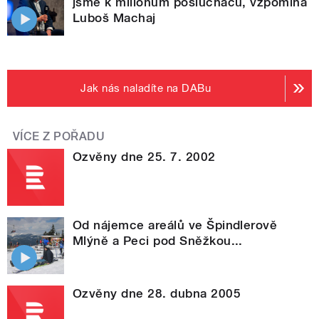
jsme k milionům posluchačů, vzpomíná
Luboš Machaj
Jak nás naladíte na DABu
VÍCE Z POŘADU
Ozvěny dne 25. 7. 2002
Od nájemce areálů ve Špindlerově
Mlýně a Peci pod Sněžkou...
Ozvěny dne 28. dubna 2005