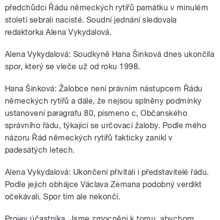
předchůdci Řádu německých rytířů památku v minulém
století sebrali nacisté. Soudní jednání sledovala
redaktorka Alena Vykydalová.
Alena Vykydalová: Soudkyně Hana Šinková dnes ukončila
spor, který se vleče už od roku 1998.
Hana Šinková: Žalobce není právním nástupcem Řádu
německých rytířů a dále, že nejsou splněny podmínky
ustanovení paragrafu 80, písmeno c, Občanského
správního řádu, týkající se určovací žaloby. Podle mého
názoru Řád německých rytířů fakticky zanikl v
padesátých letech.
Alena Vykydalová: Ukončení přivítali i představitelé řádu.
Podle jejich obhájce Václava Zemana podobný verdikt
očekávali. Spor tím ale nekončí.
Projev účastníka. Jsme zmocněni k tomu, abychom