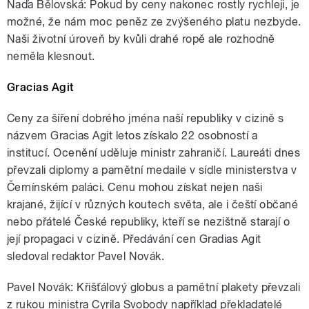
Naďa Bělovská: Pokud by ceny nakonec rostly rychleji, je
možné, že nám moc peněz ze zvýšeného platu nezbyde.
Naši životní úroveň by kvůli drahé ropě ale rozhodně
neměla klesnout.
Gracias Agit
Ceny za šíření dobrého jména naší republiky v cizině s
názvem Gracias Agit letos získalo 22 osobností a
institucí. Ocenění uděluje ministr zahraničí. Laureáti dnes
převzali diplomy a pamětní medaile v sídle ministerstva v
Černínském paláci. Cenu mohou získat nejen naši
krajané, žijící v různých koutech světa, ale i čeští občané
nebo přátelé České republiky, kteří se nezištně starají o
její propagaci v cizině. Předávání cen Gradias Agit
sledoval redaktor Pavel Novák.
Pavel Novák: Křišťálový globus a pamětní plakety převzali
z rukou ministra Cyrila Svobody například překladatelé