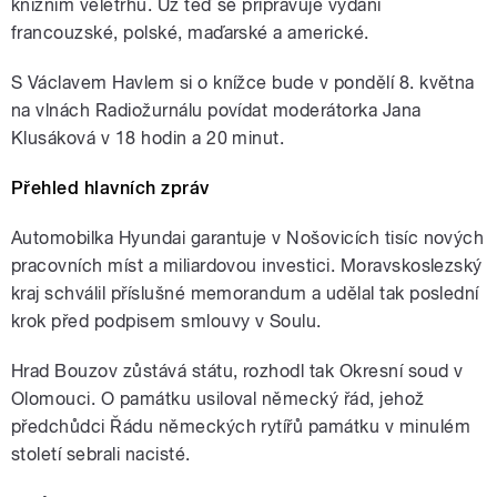
knižním veletrhu. Už teď se připravuje vydání
francouzské, polské, maďarské a americké.
S Václavem Havlem si o knížce bude v pondělí 8. května
na vlnách Radiožurnálu povídat moderátorka Jana
Klusáková v 18 hodin a 20 minut.
Přehled hlavních zpráv
Automobilka Hyundai garantuje v Nošovicích tisíc nových
pracovních míst a miliardovou investici. Moravskoslezský
kraj schválil příslušné memorandum a udělal tak poslední
krok před podpisem smlouvy v Soulu.
Hrad Bouzov zůstává státu, rozhodl tak Okresní soud v
Olomouci. O památku usiloval německý řád, jehož
předchůdci Řádu německých rytířů památku v minulém
století sebrali nacisté.