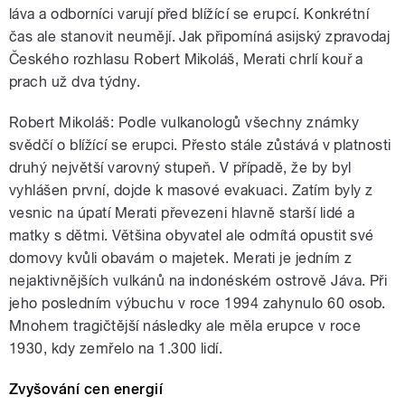
láva a odborníci varují před blížící se erupcí. Konkrétní
čas ale stanovit neumějí. Jak připomíná asijský zpravodaj
Českého rozhlasu Robert Mikoláš, Merati chrlí kouř a
prach už dva týdny.
Robert Mikoláš: Podle vulkanologů všechny známky
svědčí o blížící se erupci. Přesto stále zůstává v platnosti
druhý největší varovný stupeň. V případě, že by byl
vyhlášen první, dojde k masové evakuaci. Zatím byly z
vesnic na úpatí Merati převezeni hlavně starší lidé a
matky s dětmi. Většina obyvatel ale odmítá opustit své
domovy kvůli obavám o majetek. Merati je jedním z
nejaktivnějších vulkánů na indonéském ostrově Jáva. Při
jeho posledním výbuchu v roce 1994 zahynulo 60 osob.
Mnohem tragičtější následky ale měla erupce v roce
1930, kdy zemřelo na 1.300 lidí.
Zvyšování cen energií