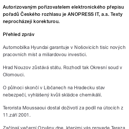
Autorizovaným pořizovatelem elektronického přepisu
pořadů Českého rozhlasu je ANOPRESS IT, a.s. Texty
neprocházejí korekturou.
Přehled zpráv
Automobilka Hyundai garantuje v Nošovicích tisíc nových
pracovních míst a miliardovou investici.
Hrad Nouzov zůstává státu. Rozhodl tak Okresní soud v
Olomouci.
O půlnoci skončí v Libčanech na Hradecku stav
nebezpečí, vyhlášený kvůli skládce chemikálií.
Terorista Moussaoui dostal doživotí za podíl na útocích z
11.září 2001.
Začínají večerní Ozvěny dne, kterými vás provede Tereza