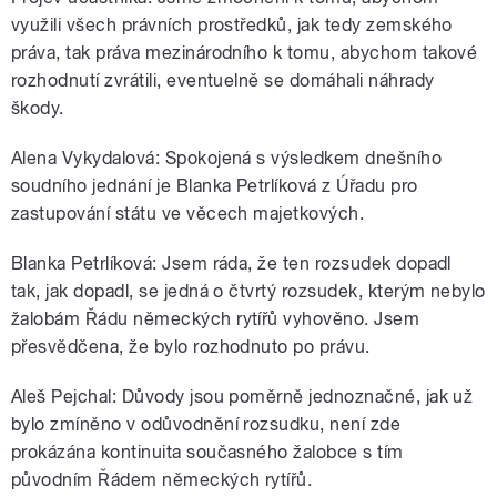
využili všech právních prostředků, jak tedy zemského
práva, tak práva mezinárodního k tomu, abychom takové
rozhodnutí zvrátili, eventuelně se domáhali náhrady
škody.
Alena Vykydalová: Spokojená s výsledkem dnešního
soudního jednání je Blanka Petrlíková z Úřadu pro
zastupování státu ve věcech majetkových.
Blanka Petrlíková: Jsem ráda, že ten rozsudek dopadl
tak, jak dopadl, se jedná o čtvrtý rozsudek, kterým nebylo
žalobám Řádu německých rytířů vyhověno. Jsem
přesvědčena, že bylo rozhodnuto po právu.
Aleš Pejchal: Důvody jsou poměrně jednoznačné, jak už
bylo zmíněno v odůvodnění rozsudku, není zde
prokázána kontinuita současného žalobce s tím
původním Řádem německých rytířů.