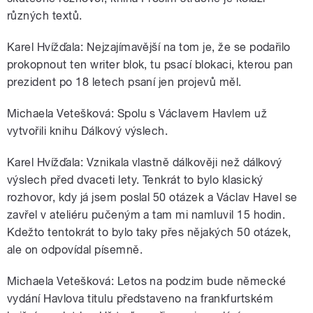
různých textů.
Karel Hvížďala: Nejzajímavější na tom je, že se podařilo
prokopnout ten writer blok, tu psací blokaci, kterou pan
prezident po 18 letech psaní jen projevů měl.
Michaela Vetešková: Spolu s Václavem Havlem už
vytvořili knihu Dálkový výslech.
Karel Hvížďala: Vznikala vlastně dálkověji než dálkový
výslech před dvaceti lety. Tenkrát to bylo klasický
rozhovor, kdy já jsem poslal 50 otázek a Václav Havel se
zavřel v ateliéru pučeným a tam mi namluvil 15 hodin.
Kdežto tentokrát to bylo taky přes nějakých 50 otázek,
ale on odpovídal písemně.
Michaela Vetešková: Letos na podzim bude německé
vydání Havlova titulu představeno na frankfurtském