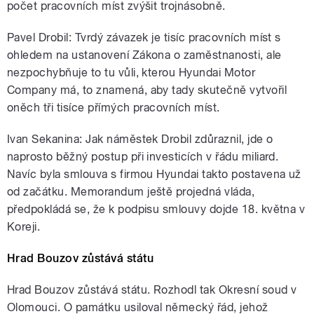
počet pracovních míst zvýšit trojnásobně.
Pavel Drobil: Tvrdý závazek je tisíc pracovních míst s
ohledem na ustanovení Zákona o zaměstnanosti, ale
nezpochybňuje to tu vůli, kterou Hyundai Motor
Company má, to znamená, aby tady skutečně vytvořil
oněch tři tisíce přímých pracovních míst.
Ivan Sekanina: Jak náměstek Drobil zdůraznil, jde o
naprosto běžný postup při investicích v řádu miliard.
Navíc byla smlouva s firmou Hyundai takto postavena už
od začátku. Memorandum ještě projedná vláda,
předpokládá se, že k podpisu smlouvy dojde 18. května v
Koreji.
Hrad Bouzov zůstává státu
Hrad Bouzov zůstává státu. Rozhodl tak Okresní soud v
Olomouci. O památku usiloval německý řád, jehož