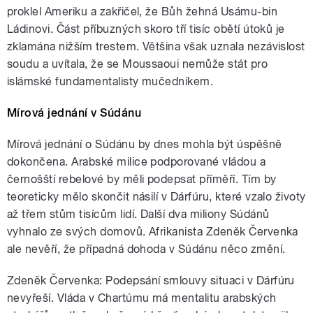
proklel Ameriku a zakřičel, že Bůh žehná Usámu-bin
Ládinovi. Část příbuzných skoro tří tisíc obětí útoků je
zklamána nižším trestem. Většina však uznala nezávislost
soudu a uvítala, že se Moussaoui nemůže stát pro
islámské fundamentalisty mučedníkem.
Mírová jednání v Súdánu
Mírová jednání o Súdánu by dnes mohla být úspěšně
dokončena. Arabské milice podporované vládou a
černošští rebelové by měli podepsat příměří. Tím by
teoreticky mělo skončit násilí v Dárfúru, které vzalo životy
až třem stům tisícům lidí. Další dva miliony Súdánů
vyhnalo ze svých domovů. Afrikanista Zdeněk Červenka
ale nevěří, že případná dohoda v Súdánu něco změní.
Zdeněk Červenka: Podepsání smlouvy situaci v Dárfúru
nevyřeší. Vláda v Chartúmu má mentalitu arabských