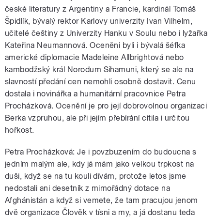
české literatury z Argentiny a Francie, kardinál Tomáš
Špidlík, bývalý rektor Karlovy univerzity Ivan Vilhelm,
učitelé češtiny z Univerzity Hanku v Soulu nebo i lyžařka
Kateřina Neumannová. Oceněni byli i bývalá šéfka
americké diplomacie Madeleine Allbrightová nebo
kambodžský král Norodum Sihamuni, který se ale na
slavností předání cen nemohli osobně dostavit. Cenu
dostala i novinářka a humanitární pracovnice Petra
Procházková. Ocenění je pro její dobrovolnou organizaci
Berka vzpruhou, ale při jejím přebírání cítila i určitou
hořkost.
Petra Procházková: Je i povzbuzením do budoucna s
jedním malým ale, kdy já mám jako velkou trpkost na
duši, když se na tu kouli dívám, protože letos jsme
nedostali ani desetník z mimořádný dotace na
Afghánistán a když si vemete, že tam pracujou jenom
dvě organizace Člověk v tísni a my, a já dostanu teda