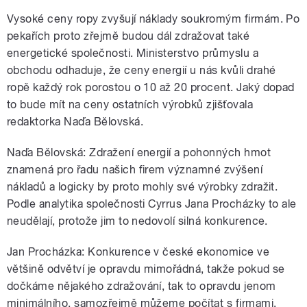
Vysoké ceny ropy zvyšují náklady soukromým firmám. Po
pekařích proto zřejmě budou dál zdražovat také
energetické společnosti. Ministerstvo průmyslu a
obchodu odhaduje, že ceny energií u nás kvůli drahé
ropě každý rok porostou o 10 až 20 procent. Jaký dopad
to bude mít na ceny ostatních výrobků zjišťovala
redaktorka Naďa Bělovská.
Naďa Bělovská: Zdražení energií a pohonných hmot
znamená pro řadu našich firem významné zvýšení
nákladů a logicky by proto mohly své výrobky zdražit.
Podle analytika společnosti Cyrrus Jana Procházky to ale
neudělají, protože jim to nedovolí silná konkurence.
Jan Procházka: Konkurence v české ekonomice ve
většině odvětví je opravdu mimořádná, takže pokud se
dočkáme nějakého zdražování, tak to opravdu jenom
minimálního, samozřejmě můžeme počítat s firmami,