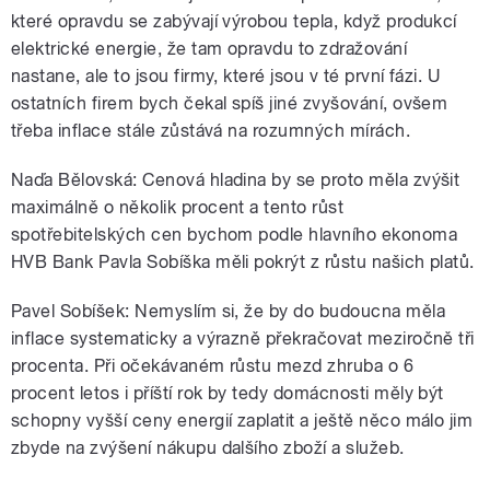
které opravdu se zabývají výrobou tepla, když produkcí
elektrické energie, že tam opravdu to zdražování
nastane, ale to jsou firmy, které jsou v té první fázi. U
ostatních firem bych čekal spíš jiné zvyšování, ovšem
třeba inflace stále zůstává na rozumných mírách.
Naďa Bělovská: Cenová hladina by se proto měla zvýšit
maximálně o několik procent a tento růst
spotřebitelských cen bychom podle hlavního ekonoma
HVB Bank Pavla Sobíška měli pokrýt z růstu našich platů.
Pavel Sobíšek: Nemyslím si, že by do budoucna měla
inflace systematicky a výrazně překračovat meziročně tři
procenta. Při očekávaném růstu mezd zhruba o 6
procent letos i příští rok by tedy domácnosti měly být
schopny vyšší ceny energií zaplatit a ještě něco málo jim
zbyde na zvýšení nákupu dalšího zboží a služeb.