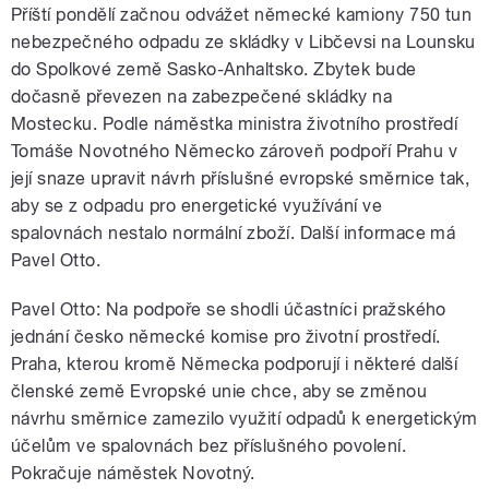
Příští pondělí začnou odvážet německé kamiony 750 tun
nebezpečného odpadu ze skládky v Libčevsi na Lounsku
do Spolkové země Sasko-Anhaltsko. Zbytek bude
dočasně převezen na zabezpečené skládky na
Mostecku. Podle náměstka ministra životního prostředí
Tomáše Novotného Německo zároveň podpoří Prahu v
její snaze upravit návrh příslušné evropské směrnice tak,
aby se z odpadu pro energetické využívání ve
spalovnách nestalo normální zboží. Další informace má
Pavel Otto.
Pavel Otto: Na podpoře se shodli účastníci pražského
jednání česko německé komise pro životní prostředí.
Praha, kterou kromě Německa podporují i některé další
členské země Evropské unie chce, aby se změnou
návrhu směrnice zamezilo využití odpadů k energetickým
účelům ve spalovnách bez příslušného povolení.
Pokračuje náměstek Novotný.