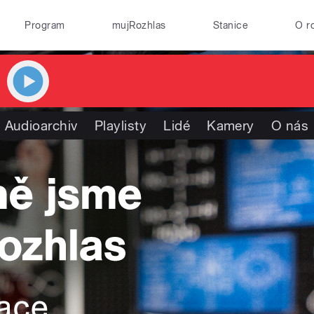
Program
mujRozhlas
Stanice
O r
Audioarchiv
Playlisty
Lidé
Kamery
O nás