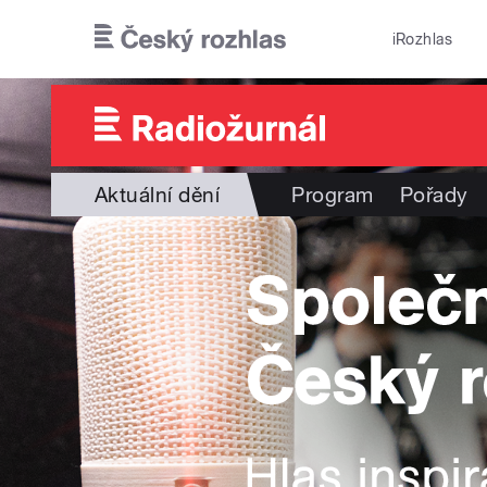
Přejít k hlavnímu obsahu
iRozhlas
Aktuální dění
Program
Pořady