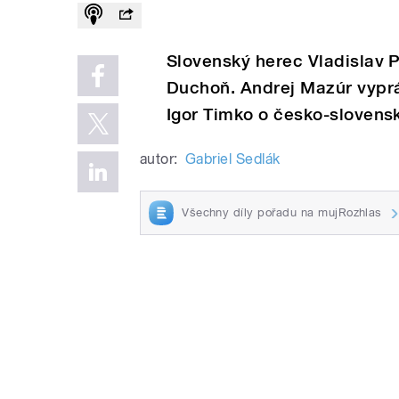
Slovenský herec Vladislav Pl
Duchoň. Andrej Mazúr vyprá
Igor Timko o česko-sloven
autor:
Gabriel Sedlák
Všechny díly pořadu na mujRozhlas