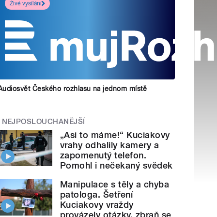
Živé vysílání
Audiosvět Českého rozhlasu na jednom místě
NEJPOSLOUCHANĚJŠÍ
„Asi to máme!“ Kuciakovy
vrahy odhalily kamery a
zapomenutý telefon.
Pomohl i nečekaný svědek
Manipulace s těly a chyba
patologa. Šetření
Kuciakovy vraždy
provázely otázky, zbraň se