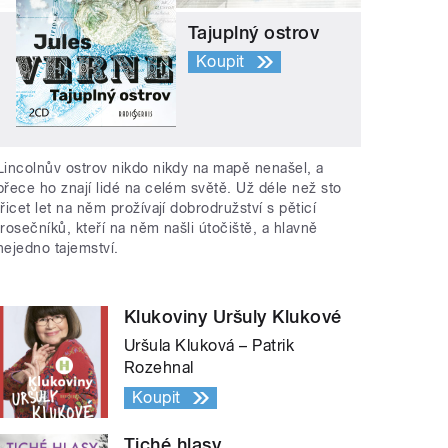
Tajuplný ostrov
Koupit
Lincolnův ostrov nikdo nikdy na mapě nenašel, a
přece ho znají lidé na celém světě. Už déle než sto
třicet let na něm prožívají dobrodružství s pěticí
trosečníků, kteří na něm našli útočiště, a hlavně
nejedno tajemství.
Klukoviny Uršuly Klukové
Uršula Kluková – Patrik
Rozehnal
Koupit
Tiché hlasy