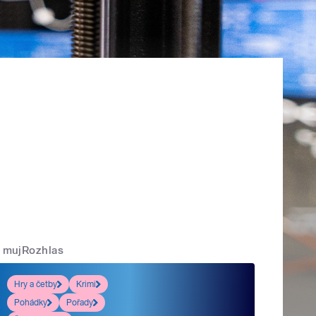
mujRozhlas
Hry a četby
Krimi
Pohádky
Pořady