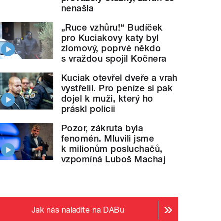
nenašla
„Ruce vzhůru!“ Budíček
pro Kuciakovy katy byl
zlomový, poprvé někdo
s vraždou spojil Kočnera
Kuciak otevřel dveře a vrah
vystřelil. Pro peníze si pak
dojel k muži, který ho
práskl policii
Pozor, zákruta byla
fenomén. Mluvili jsme
k milionům posluchačů,
vzpomíná Luboš Machaj
Jak nás naladíte na DABu