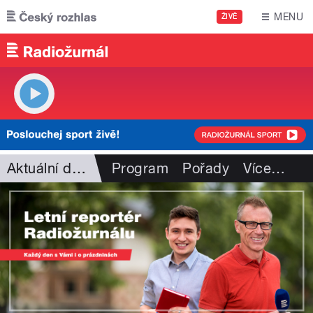
Přejít k hlavnímu obsahu
MENU
ŽIVĚ
Aktuální dění
Program
Pořady
Více
…