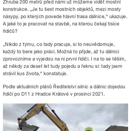
Zhruba 200 metrů před námi už můžeme vidět mostní
konstrukce. „Je tu šest mostních objektů, mezi mosty
násypy, po kterých povede hlavní trasa dálnice,“ ukazuje.
A jaké to je pracovat na stavbě, na kterou čekají tisíce
řidičů?
„Nikdo z týmu, co tady pracuje, si to neuvědomuje,
každý to bere jako práci. Možná to přijde, až tu dálnici
zprovozníme a vyjedou na ni první řidiči. I na to se těším,
až někdy za deset let tudy pojedu a řeknu si: tady jsem
strávil kus života,“ konstatuje.
Podle aktuálních plánů Ředitelství silnic a dálnic dojedou
řidiči po D11 z Hradce Králové v prosinci 2021.