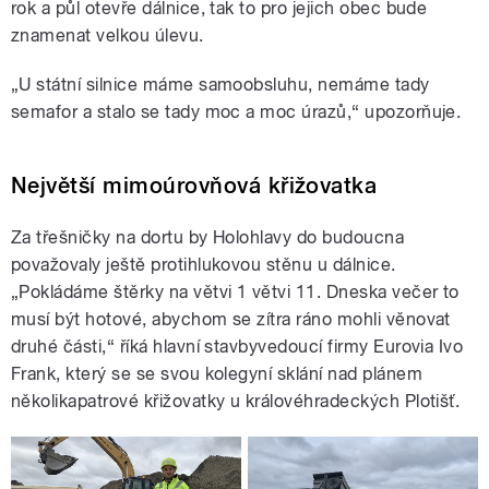
rok a půl otevře dálnice, tak to pro jejich obec bude
znamenat velkou úlevu.
„U státní silnice máme samoobsluhu, nemáme tady
semafor a stalo se tady moc a moc úrazů,“ upozorňuje.
Největší mimoúrovňová křižovatka
Za třešničky na dortu by Holohlavy do budoucna
považovaly ještě protihlukovou stěnu u dálnice.
„Pokládáme štěrky na větvi 1 větvi 11. Dneska večer to
musí být hotové, abychom se zítra ráno mohli věnovat
druhé části,“ říká hlavní stavbyvedoucí firmy Eurovia Ivo
Frank, který se se svou kolegyní sklání nad plánem
několikapatrové křižovatky u královéhradeckých Plotišť.