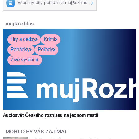
Všechny díly pořadu na mujRozhlas
mujRozhlas
Hry a četby
Krimi
Pohádky
Pořady
Živé vysílání
Audiosvět Českého rozhlasu na jednom místě
MOHLO BY VÁS ZAJÍMAT