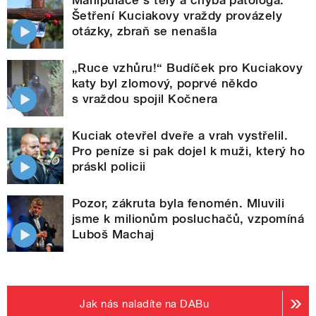
Šetření Kuciakovy vraždy provázely
otázky, zbraň se nenašla
„Ruce vzhůru!“ Budíček pro Kuciakovy
katy byl zlomový, poprvé někdo
s vraždou spojil Kočnera
Kuciak otevřel dveře a vrah vystřelil.
Pro peníze si pak dojel k muži, který ho
práskl policii
Pozor, zákruta byla fenomén. Mluvili
jsme k milionům posluchačů, vzpomíná
Luboš Machaj
Jak nás naladíte na DABu