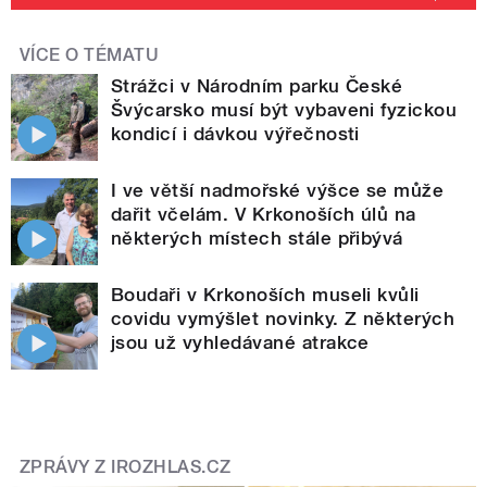
VÍCE O TÉMATU
Strážci v Národním parku České
Švýcarsko musí být vybaveni fyzickou
kondicí i dávkou výřečnosti
I ve větší nadmořské výšce se může
dařit včelám. V Krkonoších úlů na
některých místech stále přibývá
Boudaři v Krkonoších museli kvůli
covidu vymýšlet novinky. Z některých
jsou už vyhledávané atrakce
ZPRÁVY Z IROZHLAS.CZ