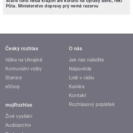
Státní fond nedá krajům ani korunu na opravy silnic, řekl
Půta. Ministerstvo dopravy prý nemá rezervu
Český rozhlas
O nás
Válka na Ukrajině
Jak nás naladíte
Komunální volby
Nápověda
Stanice
Lidé v rádiu
eShop
Kariéra
Kontakt
Rozhlasový poplatek
mujRozhlas
Živé vysílání
Audioarchiv