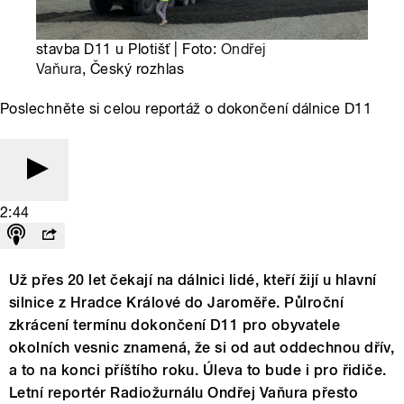
stavba D11 u Plotišť | Foto:
Ondřej
Vaňura
, Český rozhlas
Poslechněte si celou reportáž o dokončení dálnice D11
2:44
Už přes 20 let čekají na dálnici lidé, kteří žijí u hlavní
silnice z Hradce Králové do Jaroměře. Půlroční
zkrácení termínu dokončení D11 pro obyvatele
okolních vesnic znamená, že si od aut oddechnou dřív,
a to na konci příštího roku. Úleva to bude i pro řidiče.
Letní reportér Radiožurnálu Ondřej Vaňura přesto