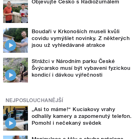
Objevujte Česko s Radiožurnálem
Boudaři v Krkonoších museli kvůli
covidu vymýšlet novinky. Z některých
jsou už vyhledávané atrakce
Strážci v Národním parku České
Švýcarsko musí být vybaveni fyzickou
kondicí i dávkou výřečnosti
NEJPOSLOUCHANĚJŠÍ
„Asi to máme!“ Kuciakovy vrahy
odhalily kamery a zapomenutý telefon.
Pomohl i nečekaný svědek
Manipulace s těly a chyba patologa.