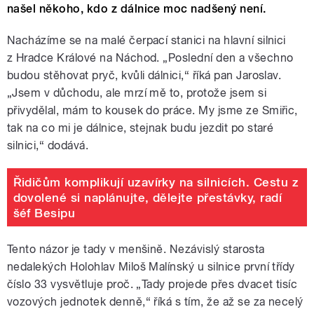
našel někoho, kdo z dálnice moc nadšený není.
Nacházíme se na malé čerpací stanici na hlavní silnici
z Hradce Králové na Náchod. „Poslední den a všechno
budou stěhovat pryč, kvůli dálnici,“ říká pan Jaroslav.
„Jsem v důchodu, ale mrzí mě to, protože jsem si
přivydělal, mám to kousek do práce. My jsme ze Smiřic,
tak na co mi je dálnice, stejnak budu jezdit po staré
silnici,“ dodává.
Řidičům komplikují uzavírky na silnicích. Cestu z
dovolené si naplánujte, dělejte přestávky, radí
šéf Besipu
Tento názor je tady v menšině. Nezávislý starosta
nedalekých Holohlav Miloš Malínský u silnice první třídy
číslo 33 vysvětluje proč. „Tady projede přes dvacet tisíc
vozových jednotek denně,“ říká s tím, že až se za necelý