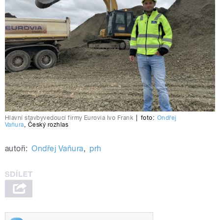
Hlavní stavbyvedoucí firmy Eurovia Ivo Frank
|
foto:
Ondřej
Vaňura
,
Český rozhlas
autoři:
Ondřej Vaňura
,
prh