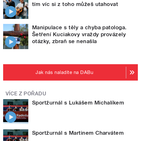
tím víc si z toho můžeš utahovat
Manipulace s těly a chyba patologa.
Šetření Kuciakovy vraždy provázely
otázky, zbraň se nenašla
Jak nás naladíte na DABu
VÍCE Z POŘADU
Sportžurnál s Lukášem Michalíkem
Sportžurnál s Martinem Charvátem