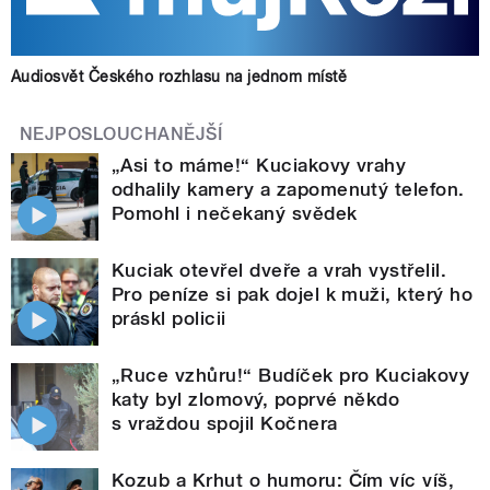
Audiosvět Českého rozhlasu na jednom místě
NEJPOSLOUCHANĚJŠÍ
„Asi to máme!“ Kuciakovy vrahy
odhalily kamery a zapomenutý telefon.
Pomohl i nečekaný svědek
Kuciak otevřel dveře a vrah vystřelil.
Pro peníze si pak dojel k muži, který ho
práskl policii
„Ruce vzhůru!“ Budíček pro Kuciakovy
katy byl zlomový, poprvé někdo
s vraždou spojil Kočnera
Kozub a Krhut o humoru: Čím víc víš,