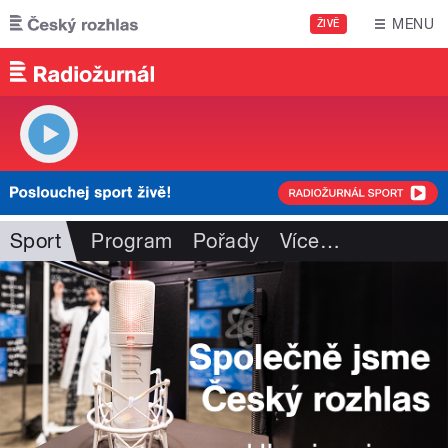
Přejít k hlavnímu obsahu
MENU
ŽIVĚ
Sport
Program
Pořady
Více
…