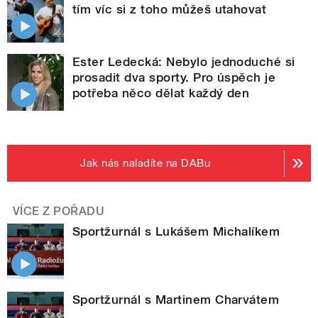
tím víc si z toho můžeš utahovat
Ester Ledecká: Nebylo jednoduché si
prosadit dva sporty. Pro úspěch je
potřeba něco dělat každý den
Jak nás naladíte na DABu
VÍCE Z POŘADU
Sportžurnál s Lukášem Michalíkem
Sportžurnál s Martinem Charvátem