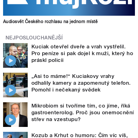
Audiosvět Českého rozhlasu na jednom místě
NEJPOSLOUCHANĚJŠÍ
Kuciak otevřel dveře a vrah vystřelil.
Pro peníze si pak dojel k muži, který ho
práskl policii
„Asi to máme!“ Kuciakovy vrahy
odhalily kamery a zapomenutý telefon.
Pomohl i nečekaný svědek
Mikrobiom si tvoříme tím, co jíme, říká
gastroenterolog. Proč jsou onemocnění
střev na vzestupu?
Kozub a Krhut o humoru: Čím víc víš,