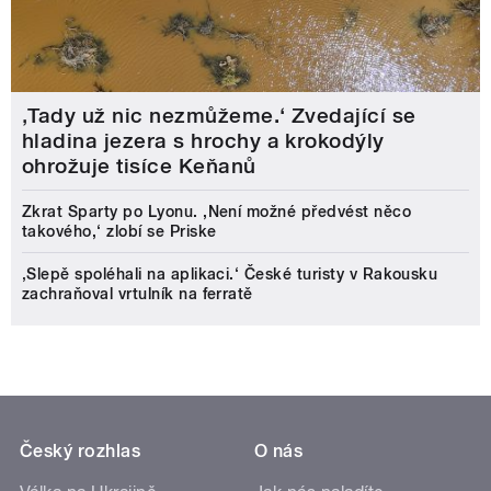
‚Tady už nic nezmůžeme.‘ Zvedající se
hladina jezera s hrochy a krokodýly
ohrožuje tisíce Keňanů
Zkrat Sparty po Lyonu. ,Není možné předvést něco
takového,‘ zlobí se Priske
‚Slepě spoléhali na aplikaci.‘ České turisty v Rakousku
zachraňoval vrtulník na ferratě
Český rozhlas
O nás