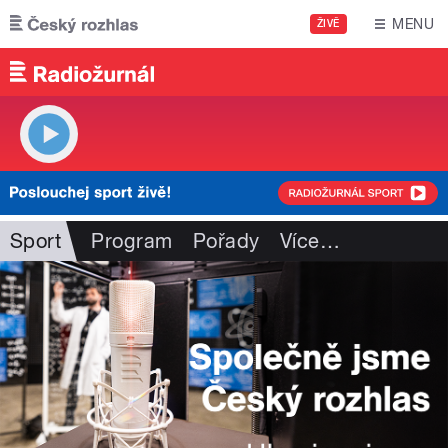
Přejít k hlavnímu obsahu
MENU
ŽIVĚ
Sport
Program
Pořady
Více
…