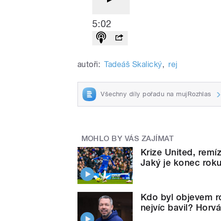
5:02
autoři:
Tadeáš Skalický
,
rej
Všechny díly pořadu na mujRozhlas
MOHLO BY VÁS ZAJÍMAT
Krize United, remí
Jaký je konec rok
Kdo byl objevem r
nejvíc bavil? Horv