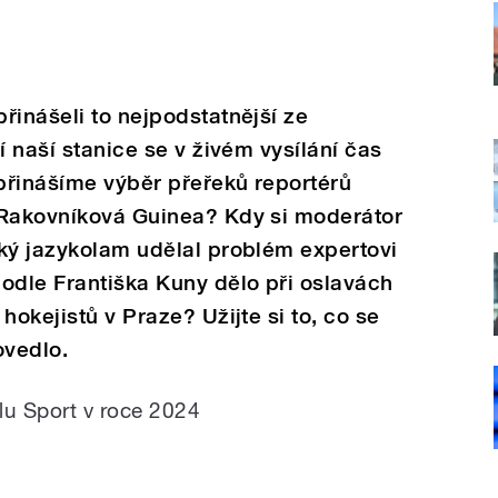
řinášeli to nejpodstatnější ze
í naší stanice se v živém vysílání čas
přinášíme výběr přeřeků reportérů
 Rakovníková Guinea? Kdy si moderátor
aký jazykolam udělal problém expertovi
odle Františka Kuny dělo při oslavách
hokejistů v Praze? Užijte si to, co se
ovedlo.
lu Sport v roce 2024