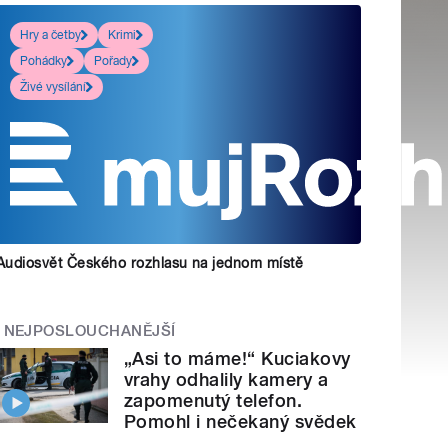
Hry a četby
Krimi
Pohádky
Pořady
Živé vysílání
Audiosvět Českého rozhlasu na jednom místě
NEJPOSLOUCHANĚJŠÍ
„Asi to máme!“ Kuciakovy
vrahy odhalily kamery a
zapomenutý telefon.
Pomohl i nečekaný svědek