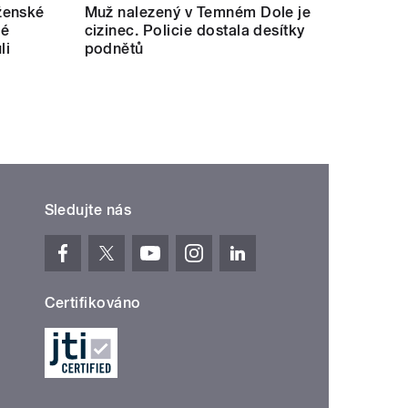
ženské
Muž nalezený v Temném Dole je
lé
cizinec. Policie dostala desítky
li
podnětů
Sledujte nás
Certifikováno