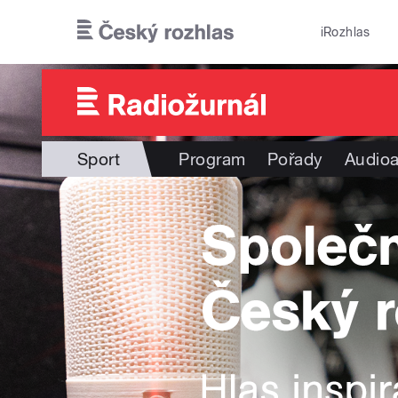
Přejít k hlavnímu obsahu
iRozhlas
Sport
Program
Pořady
Audioa