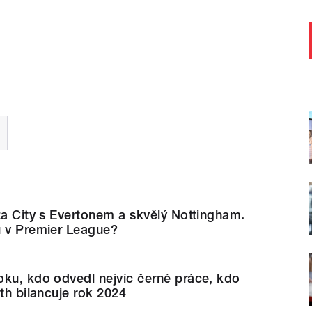
za City s Evertonem a skvělý Nottingham.
u v Premier League?
oku, kdo odvedl nejvíc černé práce, kdo
áth bilancuje rok 2024