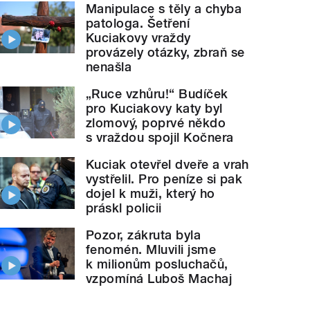
Manipulace s těly a chyba
patologa. Šetření
Kuciakovy vraždy
provázely otázky, zbraň se
nenašla
„Ruce vzhůru!“ Budíček
pro Kuciakovy katy byl
zlomový, poprvé někdo
s vraždou spojil Kočnera
Kuciak otevřel dveře a vrah
vystřelil. Pro peníze si pak
dojel k muži, který ho
práskl policii
Pozor, zákruta byla
fenomén. Mluvili jsme
k milionům posluchačů,
vzpomíná Luboš Machaj