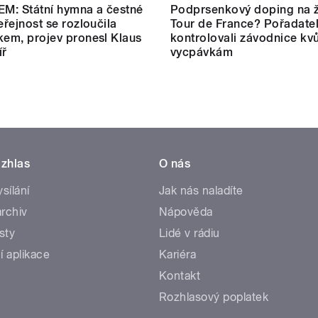
M: Státní hymna a čestné
Podprsenkový doping na 
eřejnost se rozloučila
Tour de France? Pořadate
kem, projev pronesl Klaus
kontrolovali závodnice kvů
íř
vycpávkám
zhlas
O nás
ysílání
Jak nás naladíte
rchiv
Nápověda
sty
Lidé v rádiu
í aplikace
Kariéra
Kontakt
Rozhlasový poplatek