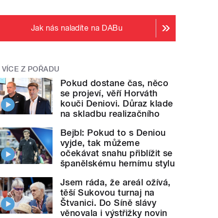
Jak nás naladíte na DABu
VÍCE Z POŘADU
Pokud dostane čas, něco
se projeví, věří Horváth
kouči Deniovi. Důraz klade
na skladbu realizačního
Bejbl: Pokud to s Deniou
vyjde, tak můžeme
očekávat snahu přiblížit se
španělskému hernímu stylu
Jsem ráda, že areál ožívá,
těší Sukovou turnaj na
Štvanici. Do Síně slávy
věnovala i výstřižky novin