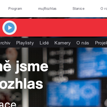
Program
mujRozhlas
Stanice
O r
rchiv
Playlisty
Lidé
Kamery
O nás
Proje