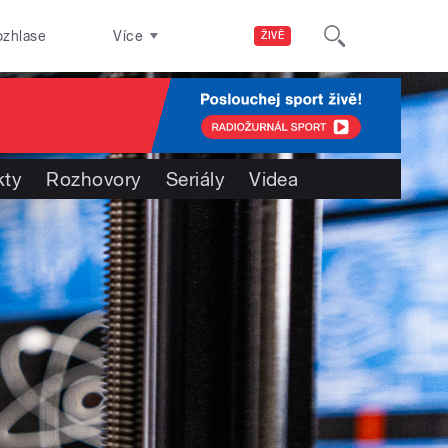
ozhlase
Více
ŽIVĚ
kty
Rozhovory
Seriály
Videa