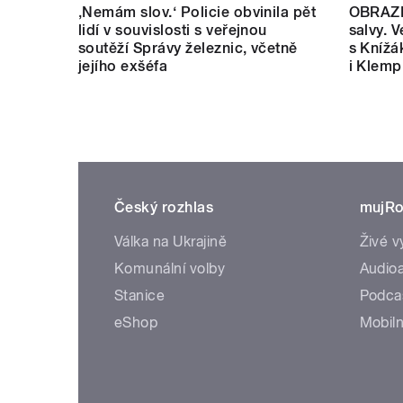
‚Nemám slov.‘ Policie obvinila pět
OBRAZE
lidí v souvislosti s veřejnou
salvy. V
soutěží Správy železnic, včetně
s Knížá
jejího exšéfa
i Klemp
Český rozhlas
mujRo
Válka na Ukrajině
Živé v
Komunální volby
Audioa
Stanice
Podca
eShop
Mobiln