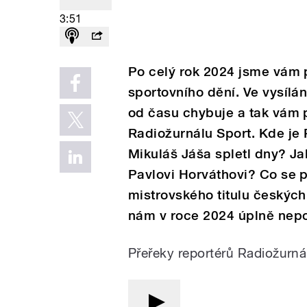
3:51
Po celý rok 2024 jsme vám p
sportovního dění. Ve vysílán
od času chybuje a tak vám 
Radiožurnálu Sport. Kde je
Mikuláš Jáša spletl dny? J
Pavlovi Horváthovi? Co se p
mistrovského titulu českých 
nám v roce 2024 úplně nep
Přeřeky reportérů Radiožurná