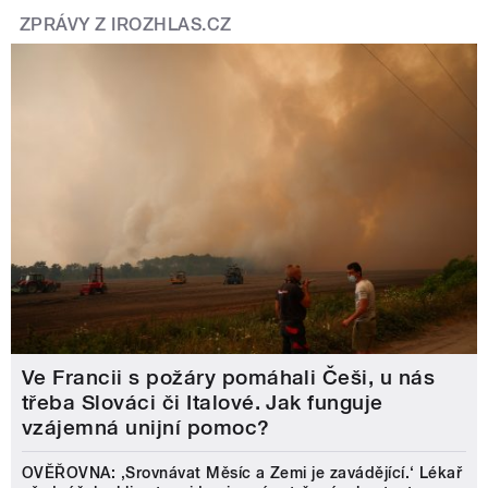
ZPRÁVY Z IROZHLAS.CZ
Ve Francii s požáry pomáhali Češi, u nás
třeba Slováci či Italové. Jak funguje
vzájemná unijní pomoc?
OVĚŘOVNA: ‚Srovnávat Měsíc a Zemi je zavádějící.‘ Lékař