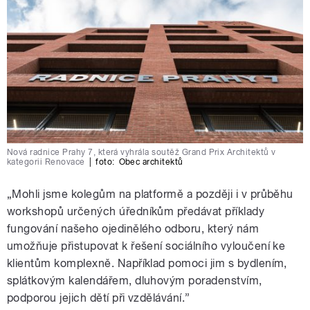
Nová radnice Prahy 7, která vyhrála soutěž Grand Prix Architektů v
kategorii Renovace
|
foto:
Obec architektů
„Mohli jsme kolegům na platformě a později i v průběhu
workshopů určených úředníkům předávat příklady
fungování našeho ojedinělého odboru, který nám
umožňuje přistupovat k řešení sociálního vyloučení ke
klientům komplexně. Například pomoci jim s bydlením,
splátkovým kalendářem, dluhovým poradenstvím,
podporou jejich dětí při vzdělávání.”