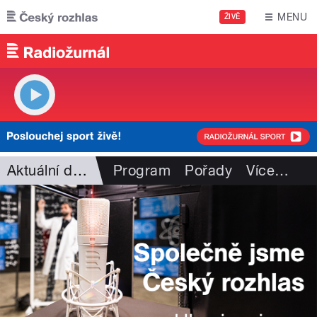
Přejít k hlavnímu obsahu
MENU
ŽIVĚ
Aktuální dění
Program
Pořady
Více
…