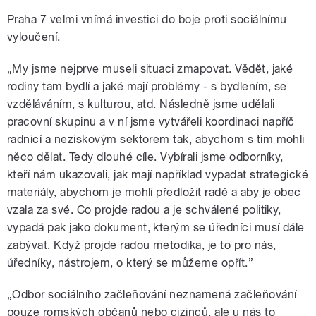
Praha 7 velmi vnímá investici do boje proti sociálnímu
vyloučení.
„My jsme nejprve museli situaci zmapovat. Vědět, jaké
rodiny tam bydlí a jaké mají problémy - s bydlením, se
vzděláváním, s kulturou, atd. Následně jsme udělali
pracovní skupinu a v ní jsme vytvářeli koordinaci napříč
radnicí a neziskovým sektorem tak, abychom s tím mohli
něco dělat. Tedy dlouhé cíle. Vybírali jsme odborníky,
kteří nám ukazovali, jak mají například vypadat strategické
materiály, abychom je mohli předložit radě a aby je obec
vzala za své. Co projde radou a je schválené politiky,
vypadá pak jako dokument, kterým se úředníci musí dále
zabývat. Když projde radou metodika, je to pro nás,
úředníky, nástrojem, o který se můžeme opřít.”
„Odbor sociálního začleňování neznamená začleňování
pouze romských občanů nebo cizinců, ale u nás to