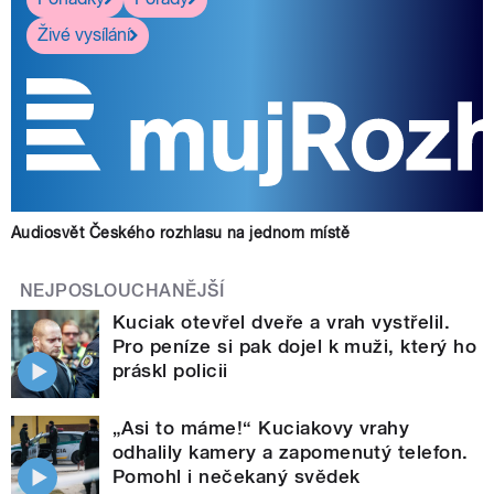
Živé vysílání
Audiosvět Českého rozhlasu na jednom místě
NEJPOSLOUCHANĚJŠÍ
Kuciak otevřel dveře a vrah vystřelil.
Pro peníze si pak dojel k muži, který ho
práskl policii
„Asi to máme!“ Kuciakovy vrahy
odhalily kamery a zapomenutý telefon.
Pomohl i nečekaný svědek