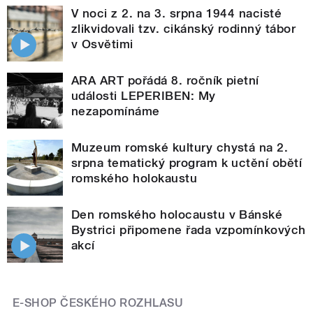
V noci z 2. na 3. srpna 1944 nacisté
zlikvidovali tzv. cikánský rodinný tábor
v Osvětimi
ARA ART pořádá 8. ročník pietní
události LEPERIBEN: My
nezapomínáme
Muzeum romské kultury chystá na 2.
srpna tematický program k uctění obětí
romského holokaustu
Den romského holocaustu v Bánské
Bystrici připomene řada vzpomínkových
akcí
E-SHOP ČESKÉHO ROZHLASU