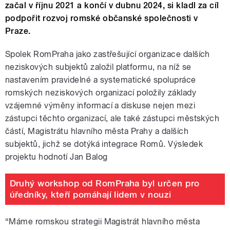
začal v říjnu 2021 a končí v dubnu 2024, si kladl za cíl
podpořit rozvoj romské občanské společnosti v
Praze.
Spolek RomPraha jako zastřešující organizace dalších
neziskových subjektů založil platformu, na níž se
nastavením pravidelné a systematické spolupráce
romských neziskových organizací položily základy
vzájemné výměny informací a diskuse nejen mezi
zástupci těchto organizací, ale také zástupci městských
částí, Magistrátu hlavního města Prahy a dalších
subjektů, jichž se dotýká integrace Romů. Výsledek
projektu hodnotí Jan Balog
Druhý workshop od RomPraha byl určen pro
úředníky, kteří pomáhají lidem v nouzi
“Máme romskou strategii Magistrát hlavního města