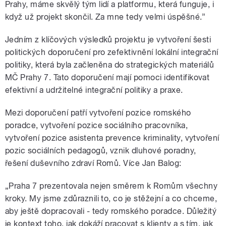
Prahy, máme skvělý tým lidí a platformu, která funguje, i
když už projekt skončil. Za mne tedy velmi úspěšné.”
Jedním z klíčových výsledků projektu je vytvoření šesti
politických doporučení pro zefektivnění lokální integrační
politiky, která byla začleněna do strategických materiálů
MČ Prahy 7. Tato doporučení mají pomoci identifikovat
efektivní a udržitelné integrační politiky a praxe.
Mezi doporučení patří vytvoření pozice romského
poradce, vytvoření pozice sociálního pracovníka,
vytvoření pozice asistenta prevence kriminality, vytvoření
pozic sociálních pedagogů, vznik dluhové poradny,
řešení duševního zdraví Romů. Více Jan Balog:
„Praha 7 prezentovala nejen směrem k Romům všechny
kroky. My jsme zdůraznili to, co je stěžejní a co chceme,
aby ještě dopracovali - tedy romského poradce. Důležitý
je kontext toho, jak dokáží pracovat s klienty a s tím, jak