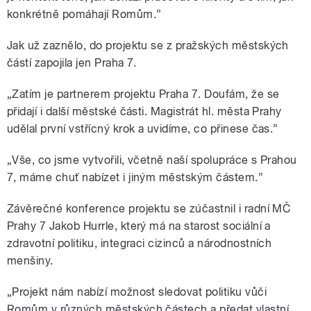
konkrétně pomáhají Romům.”
Jak už zaznělo, do projektu se z pražských městských
částí zapojila jen Praha 7.
„Zatím je partnerem projektu Praha 7. Doufám, že se
přidají i další městské části. Magistrát hl. města Prahy
udělal první vstřícný krok a uvidíme, co přinese čas.”
„Vše, co jsme vytvořili, včetně naší spolupráce s Prahou
7, máme chuť nabízet i jiným městským částem.”
Závěrečné konference projektu se zúčastnil i radní MČ
Prahy 7 Jakob Hurrle, který má na starost sociální a
zdravotní politiku, integraci cizinců a národnostních
menšiny.
„Projekt nám nabízí možnost sledovat politiku vůči
Romům v různých městských částech a předat vlastní