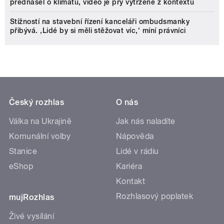
přednášel o klimatu, video je prý vytržené z kontextu
Stížností na stavební řízení kanceláři ombudsmanky
přibývá. ‚Lidé by si měli stěžovat víc,‘ míní právníci
Český rozhlas
O nás
Válka na Ukrajině
Jak nás naladíte
Komunální volby
Nápověda
Stanice
Lidé v rádiu
eShop
Kariéra
Kontakt
Rozhlasový poplatek
mujRozhlas
Živé vysílání