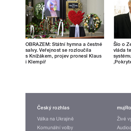
OBRAZEM: Státní hymna a čestné
Šlo o Z
salvy. Veřejnost se rozloučila
vláda t
s Knížákem, projev pronesl Klaus
systému
i Klempíř
‚Pokryt
Český rozhlas
mujRo
Válka na Ukrajině
Živé v
Komunální volby
Audioa