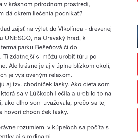
a v krásnom prírodnom prostredí,
m dá okrem liečenia podnikať?
ad zájsť na výlet do Vlkolínca - drevenej
ku UNESCO, na Oravský hrad, k
 termálparku Bešeňová či do
Tí zdatnejší si môžu urobiť túru po
e. Ale krásne je aj v úplne blízkom okolí,
ch je vysloveným relaxom.
aj tzv. chodníček lásky. Ako dieťa som
torá sa v Lúčkoch liečila a urobilo to na
 ako dlho som uvažovala, prečo sa tej
a hovorí chodníček lásky.
rávne rozumiem, v kúpeľoch sa počíta s
ntky aj s rodinami...