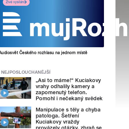
Živé vysílání
Audiosvět Českého rozhlasu na jednom místě
NEJPOSLOUCHANĚJŠÍ
„Asi to máme!“ Kuciakovy
vrahy odhalily kamery a
zapomenutý telefon.
Pomohl i nečekaný svědek
Manipulace s těly a chyba
patologa. Šetření
Kuciakovy vraždy
provázely otázky, zbraň se