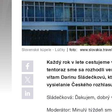
Slovenské kúpele - Lúčky
|
foto:
www.slovakia.trave
Každý rok v lete cestujeme 
tentoraz sme sa rozhodli v
vítam Darinu Sládečkovú, kt
vysielanie Českého rozhlasu 
Sládečková: Ďakujem, dobrý 
Moderátor: Minulý týždeň sme