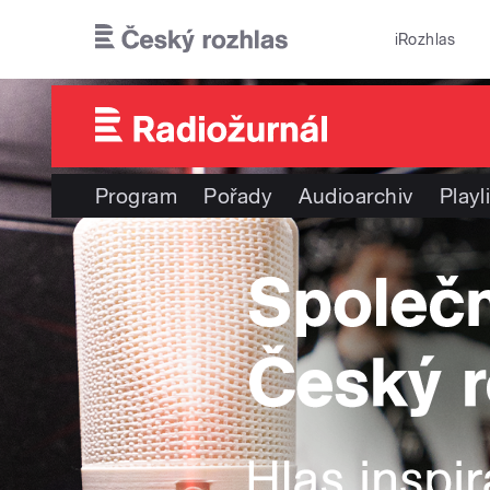
Přejít k hlavnímu obsahu
iRozhlas
Program
Pořady
Audioarchiv
Playl