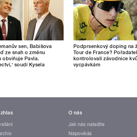
emanův sen, Babišova
Podprsenkový doping na 
eď ze snah o změnu
Tour de France? Pořadate
 obviňuje Pavla.
kontrolovali závodnice kvů
ectví,‘ soudí Kysela
vycpávkám
zhlas
O nás
ysílání
Jak nás naladíte
rchiv
Nápověda