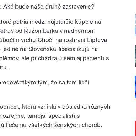
. Aké bude naše druhé zastavenie?
toré patria medzi najstaršie kúpele na
ometrov od Ružomberka v nádhernom
d úbočím vrchu Choč, na rozhraní Liptova
 jediné na Slovensku špecializujú na
lémov, ale prichádzajú sem aj pacienti s
tu.
redovšetkým tým, že sa tam lieči
odnosť, ktorá vznikla v dôsledku rôznych
ozrejme, tamojší špecialisti s
jú liečeniu všetkých ženských chorôb.