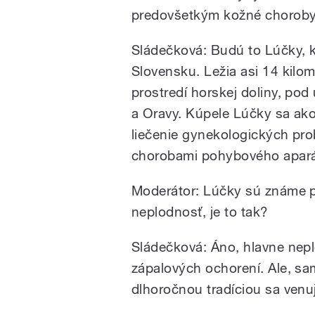
predovšetkým kožné choroby
Sládečková: Budú to Lúčky, k
Slovensku. Ležia asi 14 kil
prostredí horskej doliny, po
a Oravy. Kúpele Lúčky sa ako
liečenie gynekologických prob
chorobami pohybového apará
Moderátor: Lúčky sú známe p
neplodnosť, je to tak?
Sládečková: Áno, hlavne nepl
zápalových ochorení. Ale, sam
dlhoročnou tradíciou sa venu