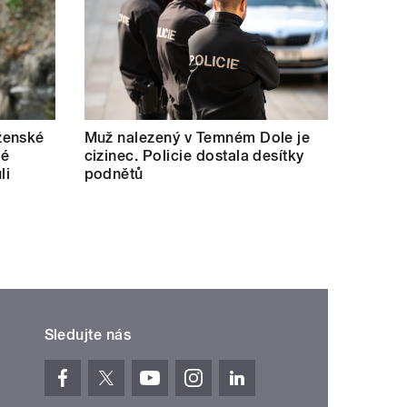
ženské
Muž nalezený v Temném Dole je
lé
cizinec. Policie dostala desítky
li
podnětů
Sledujte nás