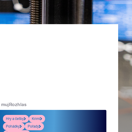
mujRozhlas
Hry a četby
Krimi
Pohádky
Pořady