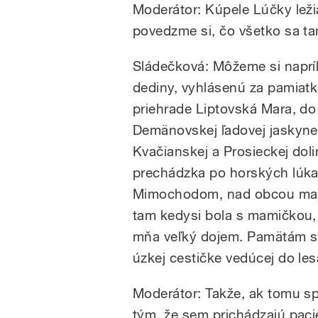
Moderátor: Kúpele Lúčky leži
povedzme si, čo všetko sa ta
Sládečková: Môžeme si napríkl
dediny, vyhlásenú za pamiat
priehrade Liptovská Mara, do
Demänovskej ľadovej jaskyne. 
Kvačianskej a Prosieckej dolin
prechádzka po horských lúka
Mimochodom, nad obcou majú 
tam kedysi bola s mamičkou, k
mňa veľký dojem. Pamätám si,
úzkej cestičke vedúcej do les
Moderátor: Takže, ak tomu sp
tým, že sem prichádzajú pacie