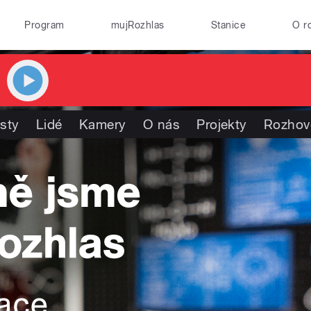
Program
mujRozhlas
Stanice
O r
isty
Lidé
Kamery
O nás
Projekty
Rozhov