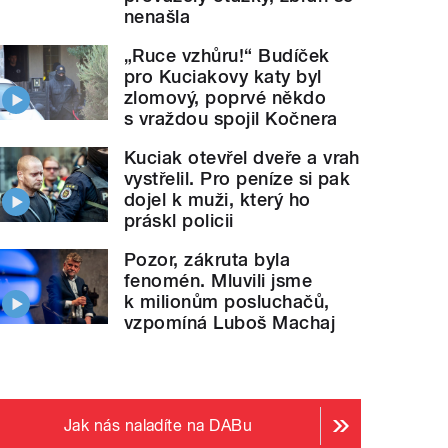
nenašla
„Ruce vzhůru!“ Budíček
pro Kuciakovy katy byl
zlomový, poprvé někdo
s vraždou spojil Kočnera
Kuciak otevřel dveře a vrah
vystřelil. Pro peníze si pak
dojel k muži, který ho
práskl policii
Pozor, zákruta byla
fenomén. Mluvili jsme
k milionům posluchačů,
vzpomíná Luboš Machaj
Jak nás naladíte na DABu