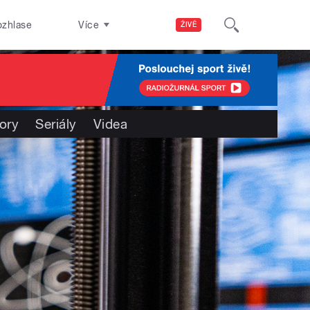
ozhlase
Více
ŽIVĚ
ory
Seriály
Videa