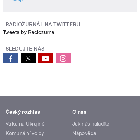
RADIOŽURNÁL NA TWITTERU
Tweets by Radiozurnal1
SLEDUJTE NÁS
Český rozhlas
O nás
Válka na Ukrajině
Jak nás naladíte
Komunální volby
Nápověda