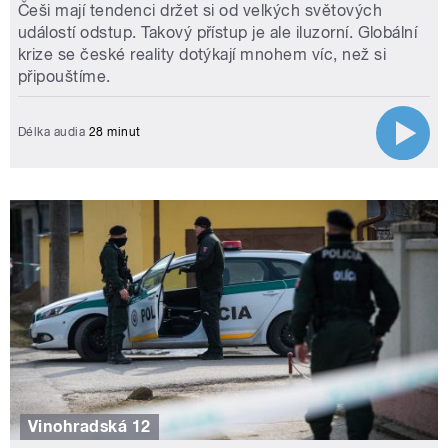
Češi mají tendenci držet si od velkých světových
událostí odstup. Takový přístup je ale iluzorní. Globální
krize se české reality dotýkají mnohem víc, než si
připouštíme.
Délka audia
28 minut
Vinohradská 12