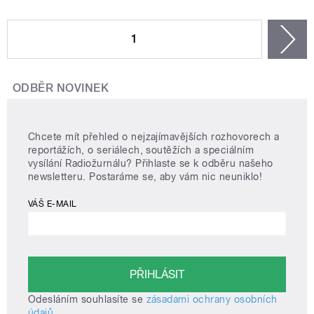
STRÁNKY
1
n
ODBĚR NOVINEK
Chcete mít přehled o nejzajímavějších rozhovorech a
reportážích, o seriálech, soutěžích a speciálním
vysílání Radiožurnálu? Přihlaste se k odběru našeho
newsletteru. Postaráme se, aby vám nic neuniklo!
VÁŠ E-MAIL
Odesláním souhlasíte se
zásadami ochrany osobních
údajů