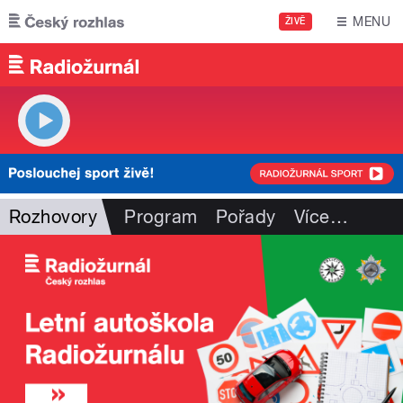
Přejít k hlavnímu obsahu
MENU
ŽIVĚ
Rozhovory
Program
Pořady
Více
…