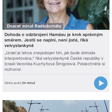
Dvacet minut Radiožurnálu
Dohoda o odzbrojení Hamásu je krok správným
směrem. Jestli se naplní, není jisté, říká
velvyslankyně
„Izrael je lehce znepokojen tím, jak bude dohoda
interpretována,“ říká velvyslankyně České republiky v
Izraeli Veronika Kuchyňová Šmigolová. Poslechněte si
rozhovor.
Délka audia
24 minut