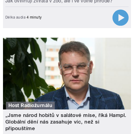
Jak ovlivňují zvířata v zoo, ale i ve volné přírodě?
Délka audia
4 minuty
Host Radiožurnálu
„Jsme národ hobitů v salátové míse, říká Hampl.
Globální dění nás zasahuje víc, než si
připouštíme